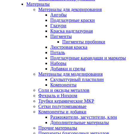
Материалы
Материалы для декорирования
Ангобы
Подглазурные краски
Глазури
Краска надглазурная
Пигменты
Пигменты пробники
Люстровая краска
Поталь
Подглазурные карандаши и маркеры
Наборы
Добавки и среды
Материалы для моделирования
Скульптурный пластилин
Компоненты
Соли и оксиды металлов
Фехраль и Нихром
Трубки керамические МКР
Сетки полутомпаковые
Компоненты и добавки
Разжижители, загустители, клеи
Дополнительные материалы
Прочие материалы
Препараты благородных металлов