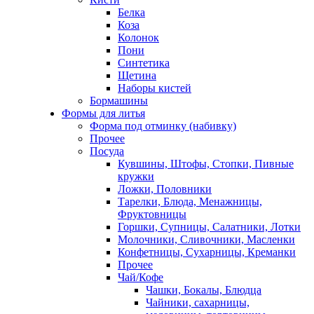
Белка
Коза
Колонок
Пони
Синтетика
Щетина
Наборы кистей
Бормашины
Формы для литья
Форма под отминку (набивку)
Прочее
Посуда
Кувшины, Штофы, Стопки, Пивные
кружки
Ложки, Половники
Тарелки, Блюда, Менажницы,
Фруктовницы
Горшки, Супницы, Салатники, Лотки
Молочники, Сливочники, Масленки
Конфетницы, Сухарницы, Креманки
Прочее
Чай/Кофе
Чашки, Бокалы, Блюдца
Чайники, сахарницы,