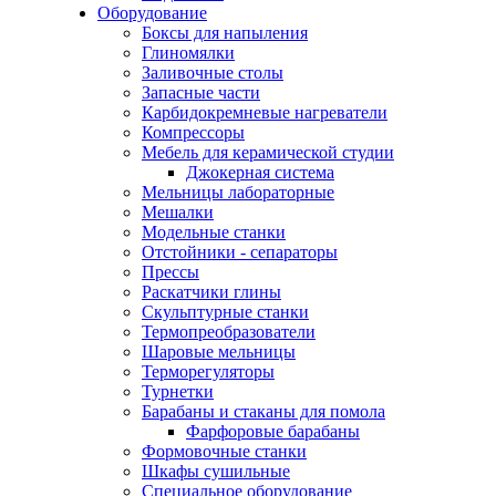
Оборудование
Боксы для напыления
Глиномялки
Заливочные столы
Запасные части
Карбидокремневые нагреватели
Компрессоры
Мебель для керамической студии
Джокерная система
Мельницы лабораторные
Мешалки
Модельные станки
Отстойники - сепараторы
Прессы
Раскатчики глины
Скульптурные станки
Термопреобразователи
Шаровые мельницы
Терморегуляторы
Турнетки
Барабаны и стаканы для помола
Фарфоровые барабаны
Формовочные станки
Шкафы сушильные
Специальное оборудование