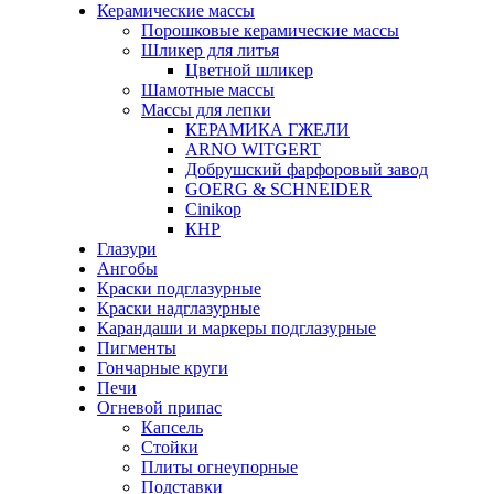
Керамические массы
Порошковые керамические массы
Шликер для литья
Цветной шликер
Шамотные массы
Массы для лепки
КЕРАМИКА ГЖЕЛИ
ARNO WITGERT
Добрушский фарфоровый завод
GOERG & SCHNEIDER
Cinikop
КНР
Глазури
Ангобы
Краски подглазурные
Краски надглазурные
Карандаши и маркеры подглазурные
Пигменты
Гончарные круги
Печи
Огневой припас
Капсель
Стойки
Плиты огнеупорные
Подставки