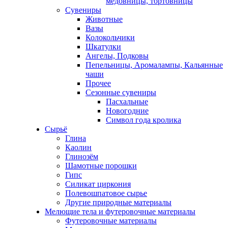
медовницы, тортовницы
Сувениры
Животные
Вазы
Колокольчики
Шкатулки
Ангелы, Подковы
Пепельницы, Аромалампы, Кальянные
чаши
Прочее
Сезонные сувениры
Пасхальные
Новогодние
Символ года кролика
Сырьё
Глина
Каолин
Глинозём
Шамотные порошки
Гипс
Силикат циркония
Полевошпатовое сырье
Другие природные материалы
Мелющие тела и футеровочные материалы
Футеровочные материалы