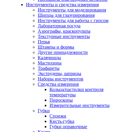
Инструменты и средства измерения
Инструменты для моделирования
Щипцы для глазурирования
Инструменты для работы с гипсом
Лабораторная посуда
Аэрографы, краскопульты
Текстурные инструменты
Перья
Штампы и формы
Другие принадлежности
Калячницы
Мастихины
Трафареты
Экструдеры, шприцы
Наборы инструментов
Средства измерения
Кольца/пастилки контроля
температуры
Пироскопы
Измерительные инструменты
Губки
Спонжи
Кисть-губка
Губки оправочные
Кисти