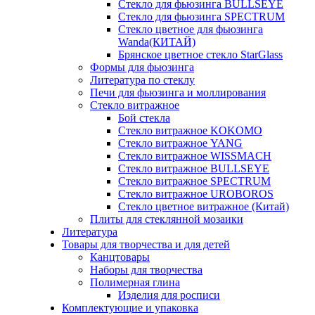
Стекло для фьюзинга BULLSEYE
Стекло для фьюзинга SPECTRUM
Стекло цветное для фьюзинга
Wanda(КИТАЙ)
Брянское цветное стекло StarGlass
Формы для фьюзинга
Литература по стеклу
Печи для фьюзинга и моллирования
Стекло витражное
Бой стекла
Стекло витражное KOKOMO
Стекло витражное YANG
Стекло витражное WISSMACH
Стекло витражное BULLSEYE
Стекло витражное SPECTRUM
Стекло витражное UROBOROS
Стекло цветное витражное (Китай)
Плиты для стеклянной мозаики
Литература
Товары для творчества и для детей
Канцтовары
Наборы для творчества
Полимерная глина
Изделия для росписи
Комплектующие и упаковка