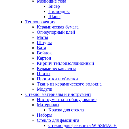
Мелющие тела
Бисер
Цилиндры
Шары
Теплоизоляция
Керамическая бумага
Огнеупорный клей
Маты
Шнуры
Вата
Войлок
Картон
Кирпич теплоизоляционный
Керамическая лента
Плиты
Пропитки и обмазки
Ткань из керамического волокна
Модули
Стекло: материалы и инструмент
Инструменты и оборудование
Материалы
Краска для стекла
Наборы
Стекло для фьюзинга
Стекло для фьюзинга WISSMACH