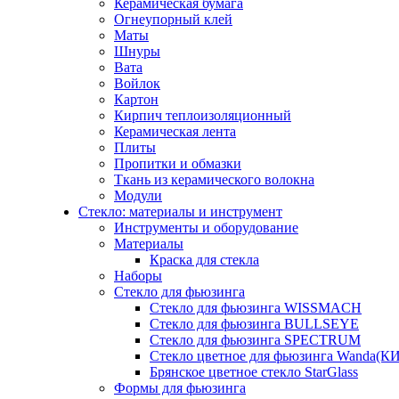
Керамическая бумага
Огнеупорный клей
Маты
Шнуры
Вата
Войлок
Картон
Кирпич теплоизоляционный
Керамическая лента
Плиты
Пропитки и обмазки
Ткань из керамического волокна
Модули
Стекло: материалы и инструмент
Инструменты и оборудование
Материалы
Краска для стекла
Наборы
Стекло для фьюзинга
Стекло для фьюзинга WISSMACH
Стекло для фьюзинга BULLSEYE
Стекло для фьюзинга SPECTRUM
Стекло цветное для фьюзинга Wanda(К
Брянское цветное стекло StarGlass
Формы для фьюзинга