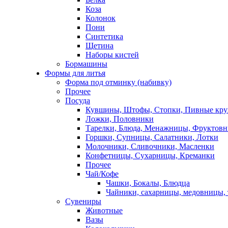
Коза
Колонок
Пони
Синтетика
Щетина
Наборы кистей
Бормашины
Формы для литья
Форма под отминку (набивку)
Прочее
Посуда
Кувшины, Штофы, Стопки, Пивные кр
Ложки, Половники
Тарелки, Блюда, Менажницы, Фруктов
Горшки, Супницы, Салатники, Лотки
Молочники, Сливочники, Масленки
Конфетницы, Сухарницы, Креманки
Прочее
Чай/Кофе
Чашки, Бокалы, Блюдца
Чайники, сахарницы, медовницы,
Сувениры
Животные
Вазы