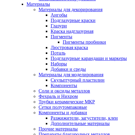
Материалы
Материалы для декорирования
Ангобы
Подглазурные краски
Глазури
Краска надглазурная
Пигменты
Пигменты пробники
Люстровая краска
Поталь
Подглазурные карандаши и маркеры
Наборы
Добавки и среды
Материалы для моделирования
Скульптурный пластилин
Компоненты
Соли и оксиды металлов
Фехраль и Нихром
Трубки керамические МКР
Сетки полутомпаковые
Компоненты и добавки
Разжижители, загустители, клеи
Дополнительные материалы
Прочие материалы
Препараты благородных металлов