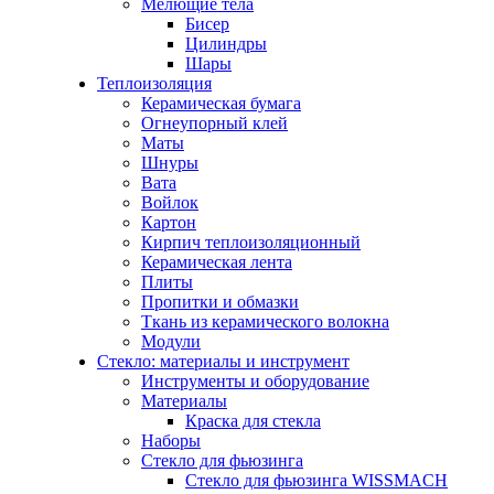
Мелющие тела
Бисер
Цилиндры
Шары
Теплоизоляция
Керамическая бумага
Огнеупорный клей
Маты
Шнуры
Вата
Войлок
Картон
Кирпич теплоизоляционный
Керамическая лента
Плиты
Пропитки и обмазки
Ткань из керамического волокна
Модули
Стекло: материалы и инструмент
Инструменты и оборудование
Материалы
Краска для стекла
Наборы
Стекло для фьюзинга
Стекло для фьюзинга WISSMACH