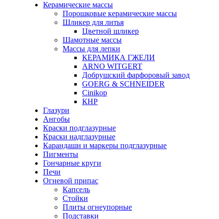
Керамические массы
Порошковые керамические массы
Шликер для литья
Цветной шликер
Шамотные массы
Массы для лепки
КЕРАМИКА ГЖЕЛИ
ARNO WITGERT
Добрушский фарфоровый завод
GOERG & SCHNEIDER
Cinikop
КНР
Глазури
Ангобы
Краски подглазурные
Краски надглазурные
Карандаши и маркеры подглазурные
Пигменты
Гончарные круги
Печи
Огневой припас
Капсель
Стойки
Плиты огнеупорные
Подставки