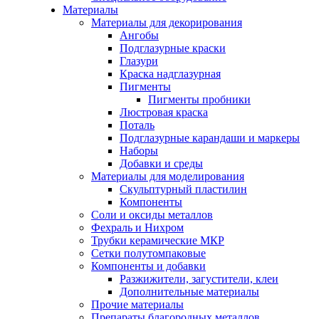
Материалы
Материалы для декорирования
Ангобы
Подглазурные краски
Глазури
Краска надглазурная
Пигменты
Пигменты пробники
Люстровая краска
Поталь
Подглазурные карандаши и маркеры
Наборы
Добавки и среды
Материалы для моделирования
Скульптурный пластилин
Компоненты
Соли и оксиды металлов
Фехраль и Нихром
Трубки керамические МКР
Сетки полутомпаковые
Компоненты и добавки
Разжижители, загустители, клеи
Дополнительные материалы
Прочие материалы
Препараты благородных металлов