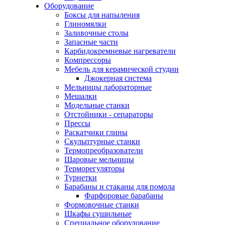
Оборудование
Боксы для напыления
Глиномялки
Заливочные столы
Запасные части
Карбидокремневые нагреватели
Компрессоры
Мебель для керамической студии
Джокерная система
Мельницы лабораторные
Мешалки
Модельные станки
Отстойники - сепараторы
Прессы
Раскатчики глины
Скульптурные станки
Термопреобразователи
Шаровые мельницы
Терморегуляторы
Турнетки
Барабаны и стаканы для помола
Фарфоровые барабаны
Формовочные станки
Шкафы сушильные
Специальное оборудование