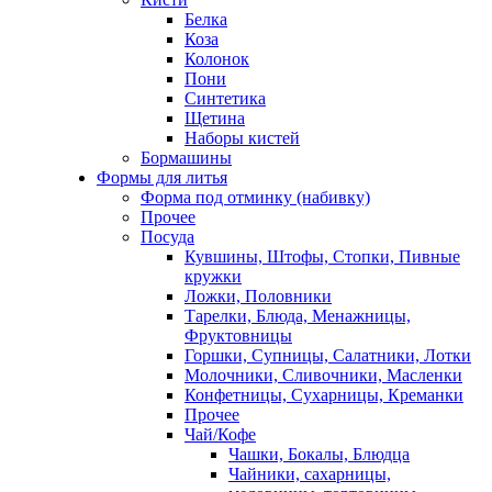
Белка
Коза
Колонок
Пони
Синтетика
Щетина
Наборы кистей
Бормашины
Формы для литья
Форма под отминку (набивку)
Прочее
Посуда
Кувшины, Штофы, Стопки, Пивные
кружки
Ложки, Половники
Тарелки, Блюда, Менажницы,
Фруктовницы
Горшки, Супницы, Салатники, Лотки
Молочники, Сливочники, Масленки
Конфетницы, Сухарницы, Креманки
Прочее
Чай/Кофе
Чашки, Бокалы, Блюдца
Чайники, сахарницы,