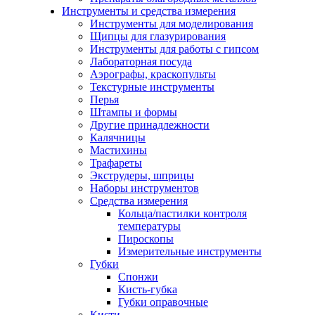
Инструменты и средства измерения
Инструменты для моделирования
Щипцы для глазурирования
Инструменты для работы с гипсом
Лабораторная посуда
Аэрографы, краскопульты
Текстурные инструменты
Перья
Штампы и формы
Другие принадлежности
Калячницы
Мастихины
Трафареты
Экструдеры, шприцы
Наборы инструментов
Средства измерения
Кольца/пастилки контроля
температуры
Пироскопы
Измерительные инструменты
Губки
Спонжи
Кисть-губка
Губки оправочные
Кисти