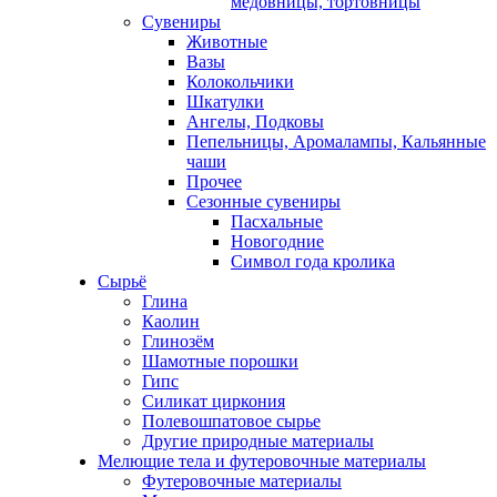
медовницы, тортовницы
Сувениры
Животные
Вазы
Колокольчики
Шкатулки
Ангелы, Подковы
Пепельницы, Аромалампы, Кальянные
чаши
Прочее
Сезонные сувениры
Пасхальные
Новогодние
Символ года кролика
Сырьё
Глина
Каолин
Глинозём
Шамотные порошки
Гипс
Силикат циркония
Полевошпатовое сырье
Другие природные материалы
Мелющие тела и футеровочные материалы
Футеровочные материалы