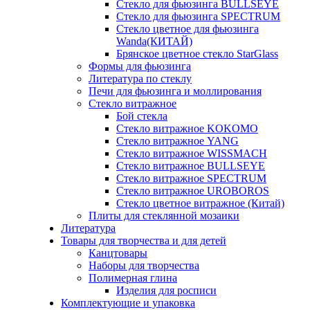
Стекло для фьюзинга BULLSEYE
Стекло для фьюзинга SPECTRUM
Стекло цветное для фьюзинга
Wanda(КИТАЙ)
Брянское цветное стекло StarGlass
Формы для фьюзинга
Литература по стеклу
Печи для фьюзинга и моллирования
Стекло витражное
Бой стекла
Стекло витражное KOKOMO
Стекло витражное YANG
Стекло витражное WISSMACH
Стекло витражное BULLSEYE
Стекло витражное SPECTRUM
Стекло витражное UROBOROS
Стекло цветное витражное (Китай)
Плиты для стеклянной мозаики
Литература
Товары для творчества и для детей
Канцтовары
Наборы для творчества
Полимерная глина
Изделия для росписи
Комплектующие и упаковка