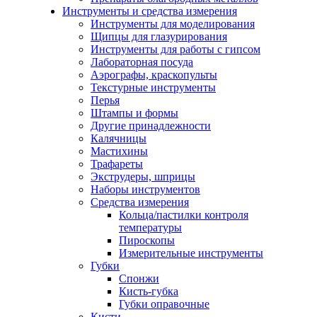
Инструменты и средства измерения
Инструменты для моделирования
Щипцы для глазурирования
Инструменты для работы с гипсом
Лабораторная посуда
Аэрографы, краскопульты
Текстурные инструменты
Перья
Штампы и формы
Другие принадлежности
Калячницы
Мастихины
Трафареты
Экструдеры, шприцы
Наборы инструментов
Средства измерения
Кольца/пастилки контроля
температуры
Пироскопы
Измерительные инструменты
Губки
Спонжи
Кисть-губка
Губки оправочные
Кисти