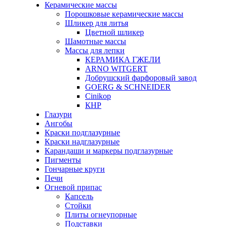
Керамические массы
Порошковые керамические массы
Шликер для литья
Цветной шликер
Шамотные массы
Массы для лепки
КЕРАМИКА ГЖЕЛИ
ARNO WITGERT
Добрушский фарфоровый завод
GOERG & SCHNEIDER
Cinikop
КНР
Глазури
Ангобы
Краски подглазурные
Краски надглазурные
Карандаши и маркеры подглазурные
Пигменты
Гончарные круги
Печи
Огневой припас
Капсель
Стойки
Плиты огнеупорные
Подставки