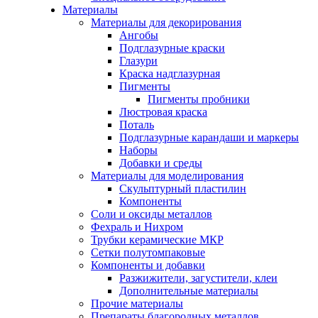
Материалы
Материалы для декорирования
Ангобы
Подглазурные краски
Глазури
Краска надглазурная
Пигменты
Пигменты пробники
Люстровая краска
Поталь
Подглазурные карандаши и маркеры
Наборы
Добавки и среды
Материалы для моделирования
Скульптурный пластилин
Компоненты
Соли и оксиды металлов
Фехраль и Нихром
Трубки керамические МКР
Сетки полутомпаковые
Компоненты и добавки
Разжижители, загустители, клеи
Дополнительные материалы
Прочие материалы
Препараты благородных металлов