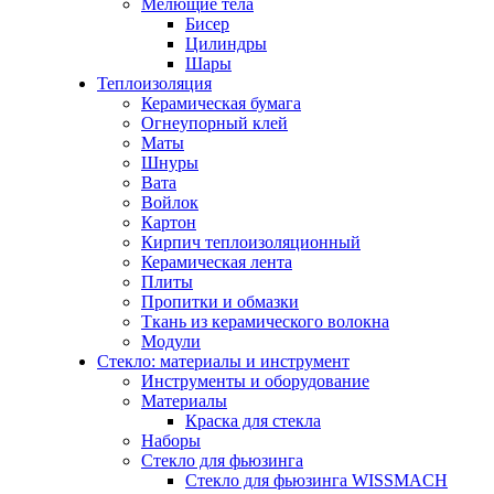
Мелющие тела
Бисер
Цилиндры
Шары
Теплоизоляция
Керамическая бумага
Огнеупорный клей
Маты
Шнуры
Вата
Войлок
Картон
Кирпич теплоизоляционный
Керамическая лента
Плиты
Пропитки и обмазки
Ткань из керамического волокна
Модули
Стекло: материалы и инструмент
Инструменты и оборудование
Материалы
Краска для стекла
Наборы
Стекло для фьюзинга
Стекло для фьюзинга WISSMACH