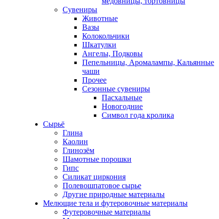
медовницы, тортовницы
Сувениры
Животные
Вазы
Колокольчики
Шкатулки
Ангелы, Подковы
Пепельницы, Аромалампы, Кальянные
чаши
Прочее
Сезонные сувениры
Пасхальные
Новогодние
Символ года кролика
Сырьё
Глина
Каолин
Глинозём
Шамотные порошки
Гипс
Силикат циркония
Полевошпатовое сырье
Другие природные материалы
Мелющие тела и футеровочные материалы
Футеровочные материалы