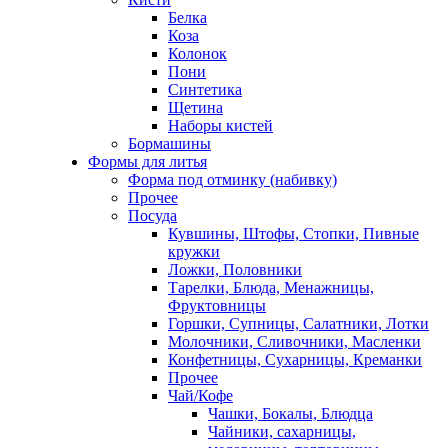
Белка
Коза
Колонок
Пони
Синтетика
Щетина
Наборы кистей
Бормашины
Формы для литья
Форма под отминку (набивку)
Прочее
Посуда
Кувшины, Штофы, Стопки, Пивные
кружки
Ложки, Половники
Тарелки, Блюда, Менажницы,
Фруктовницы
Горшки, Супницы, Салатники, Лотки
Молочники, Сливочники, Масленки
Конфетницы, Сухарницы, Креманки
Прочее
Чай/Кофе
Чашки, Бокалы, Блюдца
Чайники, сахарницы,