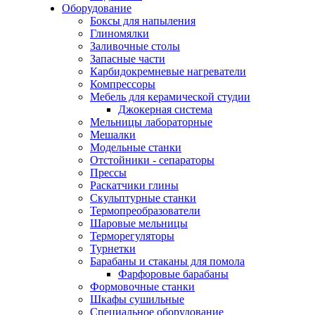
Оборудование
Боксы для напыления
Глиномялки
Заливочные столы
Запасные части
Карбидокремневые нагреватели
Компрессоры
Мебель для керамической студии
Джокерная система
Мельницы лабораторные
Мешалки
Модельные станки
Отстойники - сепараторы
Прессы
Раскатчики глины
Скульптурные станки
Термопреобразователи
Шаровые мельницы
Терморегуляторы
Турнетки
Барабаны и стаканы для помола
Фарфоровые барабаны
Формовочные станки
Шкафы сушильные
Специальное оборудование