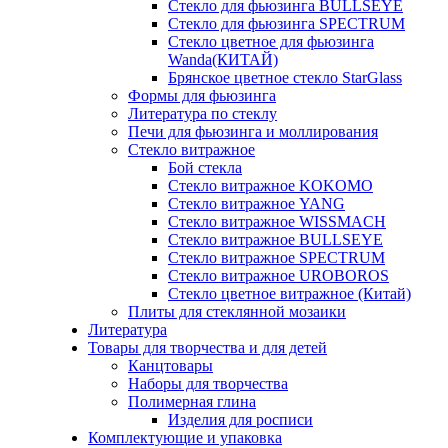
Стекло для фьюзинга BULLSEYE
Стекло для фьюзинга SPECTRUM
Стекло цветное для фьюзинга
Wanda(КИТАЙ)
Брянское цветное стекло StarGlass
Формы для фьюзинга
Литература по стеклу
Печи для фьюзинга и моллирования
Стекло витражное
Бой стекла
Стекло витражное KOKOMO
Стекло витражное YANG
Стекло витражное WISSMACH
Стекло витражное BULLSEYE
Стекло витражное SPECTRUM
Стекло витражное UROBOROS
Стекло цветное витражное (Китай)
Плиты для стеклянной мозаики
Литература
Товары для творчества и для детей
Канцтовары
Наборы для творчества
Полимерная глина
Изделия для росписи
Комплектующие и упаковка