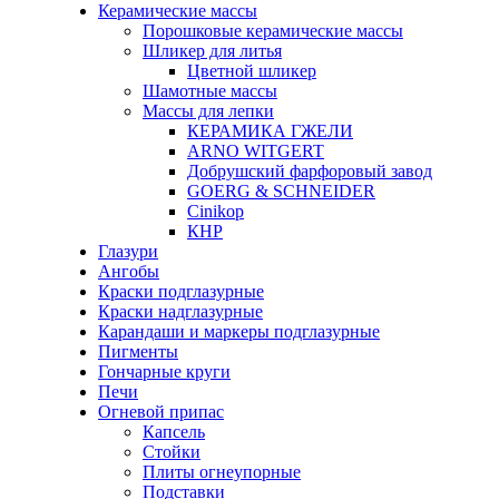
Керамические массы
Порошковые керамические массы
Шликер для литья
Цветной шликер
Шамотные массы
Массы для лепки
КЕРАМИКА ГЖЕЛИ
ARNO WITGERT
Добрушский фарфоровый завод
GOERG & SCHNEIDER
Cinikop
КНР
Глазури
Ангобы
Краски подглазурные
Краски надглазурные
Карандаши и маркеры подглазурные
Пигменты
Гончарные круги
Печи
Огневой припас
Капсель
Стойки
Плиты огнеупорные
Подставки