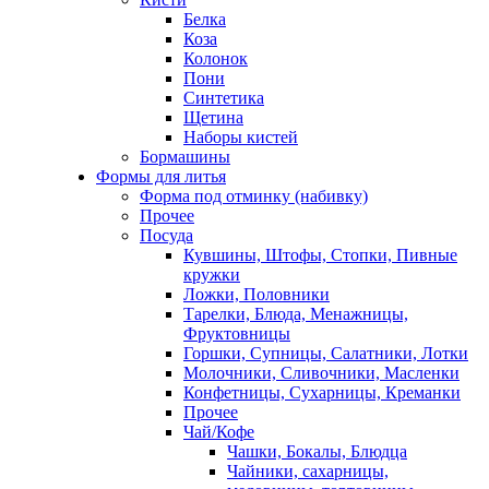
Белка
Коза
Колонок
Пони
Синтетика
Щетина
Наборы кистей
Бормашины
Формы для литья
Форма под отминку (набивку)
Прочее
Посуда
Кувшины, Штофы, Стопки, Пивные
кружки
Ложки, Половники
Тарелки, Блюда, Менажницы,
Фруктовницы
Горшки, Супницы, Салатники, Лотки
Молочники, Сливочники, Масленки
Конфетницы, Сухарницы, Креманки
Прочее
Чай/Кофе
Чашки, Бокалы, Блюдца
Чайники, сахарницы,