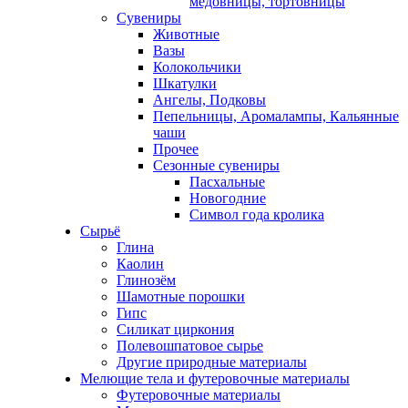
медовницы, тортовницы
Сувениры
Животные
Вазы
Колокольчики
Шкатулки
Ангелы, Подковы
Пепельницы, Аромалампы, Кальянные
чаши
Прочее
Сезонные сувениры
Пасхальные
Новогодние
Символ года кролика
Сырьё
Глина
Каолин
Глинозём
Шамотные порошки
Гипс
Силикат циркония
Полевошпатовое сырье
Другие природные материалы
Мелющие тела и футеровочные материалы
Футеровочные материалы