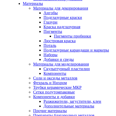
Материалы
Материалы для декорирования
Ангобы
Подглазурные краски
Глазури
Краска надглазурная
Пигменты
Пигменты пробники
Люстровая краска
Поталь
Подглазурные карандаши и маркеры
Наборы
Добавки и среды
Материалы для моделирования
Скульптурный пластилин
Компоненты
Соли и оксиды металлов
Фехраль и Нихром
Трубки керамические МКР
Сетки полутомпаковые
Компоненты и добавки
Разжижители, загустители, клеи
Дополнительные материалы
Прочие материалы
Препараты благородных металлов