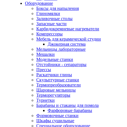
Оборудование
Боксы для напыления
Глиномялки
Заливочные столы
Запасные части
Карбидокремневые нагреватели
Компрессоры
Мебель для керамической студии
Джокерная система
Мельницы лабораторные
Мешалки
Модельные станки
Отстойники - сепараторы
Прессы
Раскатчики глины
Скульптурные станки
Термопреобразователи
Шаровые мельницы
Терморегуляторы
Турнетки
Барабаны и стаканы для помола
Фарфоровые барабаны
Формовочные станки
Шкафы сушильные
Специальное оборудование