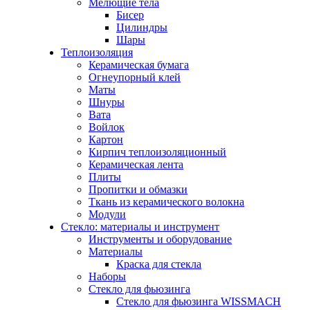
Мелющие тела
Бисер
Цилиндры
Шары
Теплоизоляция
Керамическая бумага
Огнеупорный клей
Маты
Шнуры
Вата
Войлок
Картон
Кирпич теплоизоляционный
Керамическая лента
Плиты
Пропитки и обмазки
Ткань из керамического волокна
Модули
Стекло: материалы и инструмент
Инструменты и оборудование
Материалы
Краска для стекла
Наборы
Стекло для фьюзинга
Стекло для фьюзинга WISSMACH