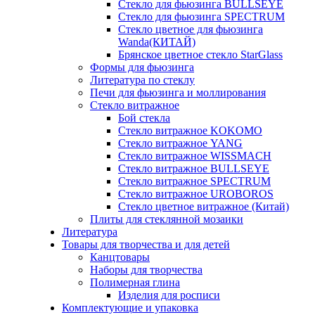
Стекло для фьюзинга BULLSEYE
Стекло для фьюзинга SPECTRUM
Стекло цветное для фьюзинга
Wanda(КИТАЙ)
Брянское цветное стекло StarGlass
Формы для фьюзинга
Литература по стеклу
Печи для фьюзинга и моллирования
Стекло витражное
Бой стекла
Стекло витражное KOKOMO
Стекло витражное YANG
Стекло витражное WISSMACH
Стекло витражное BULLSEYE
Стекло витражное SPECTRUM
Стекло витражное UROBOROS
Стекло цветное витражное (Китай)
Плиты для стеклянной мозаики
Литература
Товары для творчества и для детей
Канцтовары
Наборы для творчества
Полимерная глина
Изделия для росписи
Комплектующие и упаковка