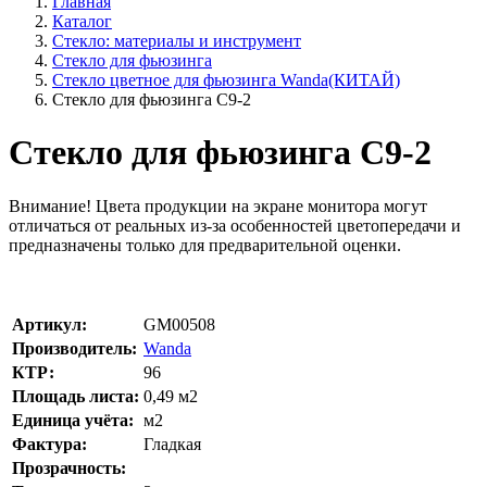
Главная
Каталог
Стекло: материалы и инструмент
Стекло для фьюзинга
Стекло цветное для фьюзинга Wanda(КИТАЙ)
Стекло для фьюзинга C9-2
Стекло для фьюзинга C9-2
Внимание!
Цвета продукции на экране монитора могут
отличаться от реальных из-за особенностей цветопередачи и
предназначены только для предварительной оценки.
Артикул:
GM00508
Производитель:
Wanda
КТР:
96
Площадь листа:
0,49
м2
Единица учёта:
м2
Фактура:
Гладкая
Прозрачность: