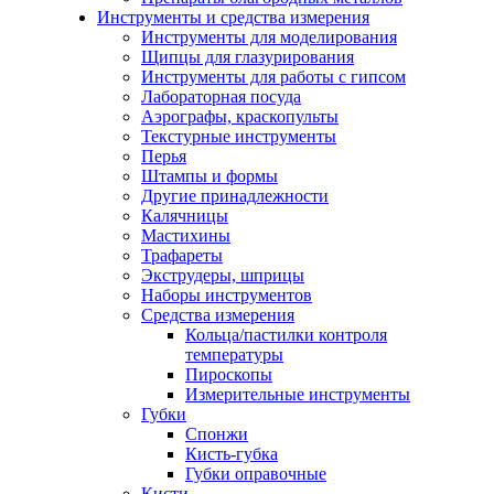
Инструменты и средства измерения
Инструменты для моделирования
Щипцы для глазурирования
Инструменты для работы с гипсом
Лабораторная посуда
Аэрографы, краскопульты
Текстурные инструменты
Перья
Штампы и формы
Другие принадлежности
Калячницы
Мастихины
Трафареты
Экструдеры, шприцы
Наборы инструментов
Средства измерения
Кольца/пастилки контроля
температуры
Пироскопы
Измерительные инструменты
Губки
Спонжи
Кисть-губка
Губки оправочные
Кисти