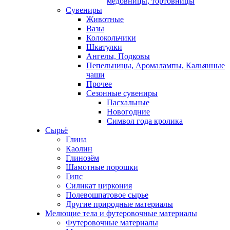
медовницы, тортовницы
Сувениры
Животные
Вазы
Колокольчики
Шкатулки
Ангелы, Подковы
Пепельницы, Аромалампы, Кальянные
чаши
Прочее
Сезонные сувениры
Пасхальные
Новогодние
Символ года кролика
Сырьё
Глина
Каолин
Глинозём
Шамотные порошки
Гипс
Силикат циркония
Полевошпатовое сырье
Другие природные материалы
Мелющие тела и футеровочные материалы
Футеровочные материалы