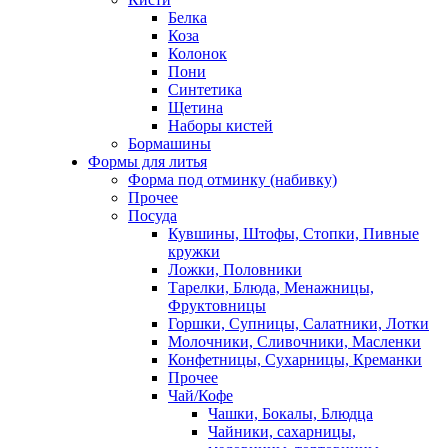
Белка
Коза
Колонок
Пони
Синтетика
Щетина
Наборы кистей
Бормашины
Формы для литья
Форма под отминку (набивку)
Прочее
Посуда
Кувшины, Штофы, Стопки, Пивные
кружки
Ложки, Половники
Тарелки, Блюда, Менажницы,
Фруктовницы
Горшки, Супницы, Салатники, Лотки
Молочники, Сливочники, Масленки
Конфетницы, Сухарницы, Креманки
Прочее
Чай/Кофе
Чашки, Бокалы, Блюдца
Чайники, сахарницы,