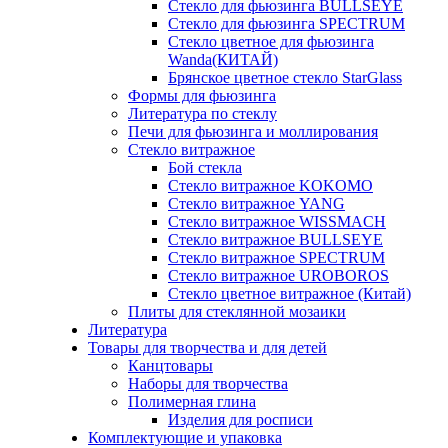
Стекло для фьюзинга BULLSEYE
Стекло для фьюзинга SPECTRUM
Стекло цветное для фьюзинга
Wanda(КИТАЙ)
Брянское цветное стекло StarGlass
Формы для фьюзинга
Литература по стеклу
Печи для фьюзинга и моллирования
Стекло витражное
Бой стекла
Стекло витражное KOKOMO
Стекло витражное YANG
Стекло витражное WISSMACH
Стекло витражное BULLSEYE
Стекло витражное SPECTRUM
Стекло витражное UROBOROS
Стекло цветное витражное (Китай)
Плиты для стеклянной мозаики
Литература
Товары для творчества и для детей
Канцтовары
Наборы для творчества
Полимерная глина
Изделия для росписи
Комплектующие и упаковка