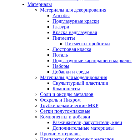
Материалы
Материалы для декорирования
Ангобы
Подглазурные краски
Глазури
Краска надглазурная
Пигменты
Пигменты пробники
Люстровая краска
Поталь
Подглазурные карандаши и маркеры
Наборы
Добавки и среды
Материалы для моделирования
Скульптурный пластилин
Компоненты
Соли и оксиды металлов
Фехраль и Нихром
Трубки керамические МКР
Сетки полутомпаковые
Компоненты и добавки
Разжижители, загустители, клеи
Дополнительные материалы
Прочие материалы
Препараты благородных металлов