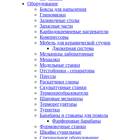
Оборудование
Боксы для напыления
Глиномялки
Заливочные столы
Запасные части
Карбидокремневые нагреватели
Компрессоры
Мебель для керамической студии
Джокерная система
Мельницы лабораторные
Мешалки
Модельные станки
Отстойники - сепараторы
Прессы
Раскатчики глины
Скульптурные станки
Термопреобразователи
Шаровые мельницы
Терморегуляторы
Турнетки
Барабаны и стаканы для помола
Фарфоровые барабаны
Формовочные станки
Шкафы сушильные
Специальное оборудование