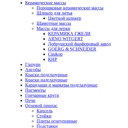
Керамические массы
Порошковые керамические массы
Шликер для литья
Цветной шликер
Шамотные массы
Массы для лепки
КЕРАМИКА ГЖЕЛИ
ARNO WITGERT
Добрушский фарфоровый завод
GOERG & SCHNEIDER
Cinikop
КНР
Глазури
Ангобы
Краски подглазурные
Краски надглазурные
Карандаши и маркеры подглазурные
Пигменты
Гончарные круги
Печи
Огневой припас
Капсель
Стойки
Плиты огнеупорные
Подставки