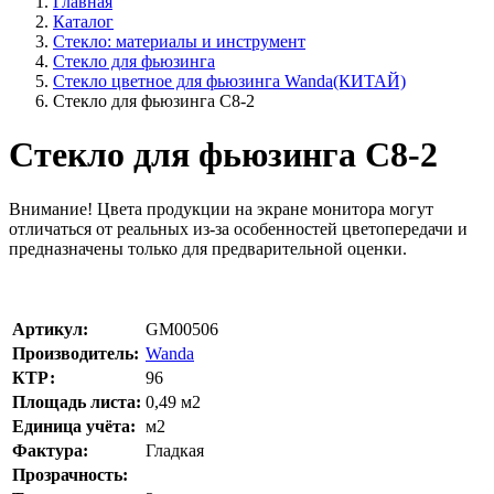
Главная
Каталог
Стекло: материалы и инструмент
Стекло для фьюзинга
Стекло цветное для фьюзинга Wanda(КИТАЙ)
Стекло для фьюзинга C8-2
Стекло для фьюзинга C8-2
Внимание!
Цвета продукции на экране монитора могут
отличаться от реальных из-за особенностей цветопередачи и
предназначены только для предварительной оценки.
Артикул:
GM00506
Производитель:
Wanda
КТР:
96
Площадь листа:
0,49
м2
Единица учёта:
м2
Фактура:
Гладкая
Прозрачность: