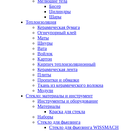
Мелющие тела
Бисер
Цилиндры
Шары
Теплоизоляция
Керамическая бумага
Огнеупорный клей
Маты
Шнуры
Вата
Войлок
Картон
Кирпич теплоизоляционный
Керамическая лента
Плиты
Пропитки и обмазки
Ткань из керамического волокна
Модули
Стекло: материалы и инструмент
Инструменты и оборудование
Материалы
Краска для стекла
Наборы
Стекло для фьюзинга
Стекло для фьюзинга WISSMACH