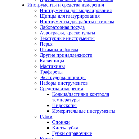
Инструменты и средства измерения
Инструменты для моделирования
Щипцы для глазурирования
Инструменты для работы с гипсом
Лабораторная посуда
Аэрографы, краскопульты
Текстурные инструменты
Перья
Штампы и формы
Другие принадлежности
Калячницы
Мастихины
Трафареты
Экструдеры, шприцы
Наборы инструментов
Средства измерения
Кольца/пастилки контроля
температуры
Пироскопы
Измерительные инструменты
Губки
Спонжи
Кисть-губка
Губки оправочные
Кисти