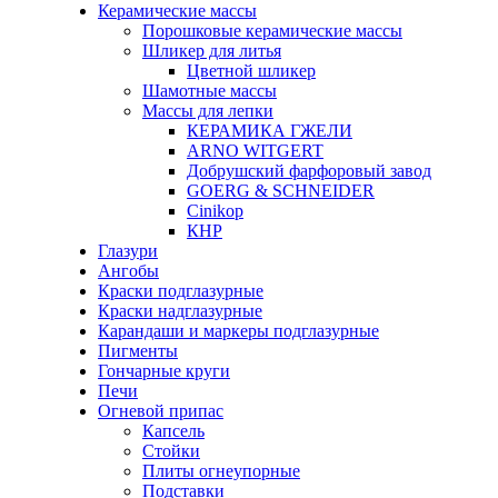
Керамические массы
Порошковые керамические массы
Шликер для литья
Цветной шликер
Шамотные массы
Массы для лепки
КЕРАМИКА ГЖЕЛИ
ARNO WITGERT
Добрушский фарфоровый завод
GOERG & SCHNEIDER
Cinikop
КНР
Глазури
Ангобы
Краски подглазурные
Краски надглазурные
Карандаши и маркеры подглазурные
Пигменты
Гончарные круги
Печи
Огневой припас
Капсель
Стойки
Плиты огнеупорные
Подставки