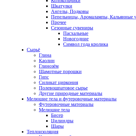
Колокольчики
Шкатулки
Ангелы, Подковы
Пепельницы, Аромалампы, Кальянные 
Прочее
Сезонные сувениры
Пасхальные
Новогодние
Символ года кролика
Сырьё
Глина
Каолин
Глинозём
Шамотные порошки
Гипс
Силикат циркония
Полевошпатовое сырье
Другие природные материалы
Мелющие тела и футеровочные материалы
Футеровочные материалы
Мелющие тела
Бисер
Цилиндры
Шары
Теплоизоляция