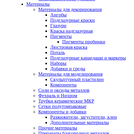
Материалы
Материалы для декорирования
Ангобы
Подглазурные краски
Глазури
Краска надглазурная
Пигменты
Пигменты пробники
Люстровая краска
Поталь
Подглазурные карандаши и маркеры
Наборы
Добавки и среды
Материалы для моделирования
Скульптурный пластилин
Компоненты
Соли и оксиды металлов
Фехраль и Нихром
Трубки керамические МКР
Сетки полутомпаковые
Компоненты и добавки
Разжижители, загустители, клеи
Дополнительные материалы
Прочие материалы
Препараты благородных металлов