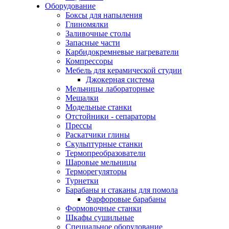
Оборудование
Боксы для напыления
Глиномялки
Заливочные столы
Запасные части
Карбидокремневые нагреватели
Компрессоры
Мебель для керамической студии
Джокерная система
Мельницы лабораторные
Мешалки
Модельные станки
Отстойники - сепараторы
Прессы
Раскатчики глины
Скульптурные станки
Термопреобразователи
Шаровые мельницы
Терморегуляторы
Турнетки
Барабаны и стаканы для помола
Фарфоровые барабаны
Формовочные станки
Шкафы сушильные
Специальное оборудование