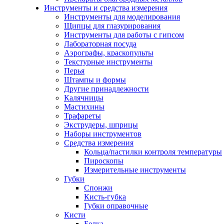
Инструменты и средства измерения
Инструменты для моделирования
Щипцы для глазурирования
Инструменты для работы с гипсом
Лабораторная посуда
Аэрографы, краскопульты
Текстурные инструменты
Перья
Штампы и формы
Другие принадлежности
Калячницы
Мастихины
Трафареты
Экструдеры, шприцы
Наборы инструментов
Средства измерения
Кольца/пастилки контроля температуры
Пироскопы
Измерительные инструменты
Губки
Спонжи
Кисть-губка
Губки оправочные
Кисти
Белка