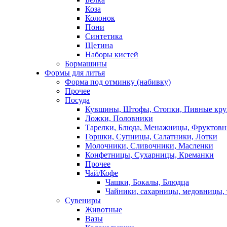
Коза
Колонок
Пони
Синтетика
Щетина
Наборы кистей
Бормашины
Формы для литья
Форма под отминку (набивку)
Прочее
Посуда
Кувшины, Штофы, Стопки, Пивные кр
Ложки, Половники
Тарелки, Блюда, Менажницы, Фруктов
Горшки, Супницы, Салатники, Лотки
Молочники, Сливочники, Масленки
Конфетницы, Сухарницы, Креманки
Прочее
Чай/Кофе
Чашки, Бокалы, Блюдца
Чайники, сахарницы, медовницы,
Сувениры
Животные
Вазы