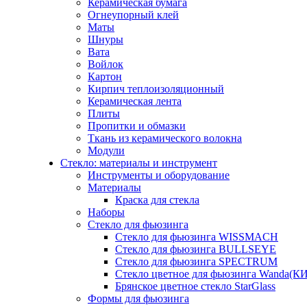
Керамическая бумага
Огнеупорный клей
Маты
Шнуры
Вата
Войлок
Картон
Кирпич теплоизоляционный
Керамическая лента
Плиты
Пропитки и обмазки
Ткань из керамического волокна
Модули
Стекло: материалы и инструмент
Инструменты и оборудование
Материалы
Краска для стекла
Наборы
Стекло для фьюзинга
Стекло для фьюзинга WISSMACH
Стекло для фьюзинга BULLSEYE
Стекло для фьюзинга SPECTRUM
Стекло цветное для фьюзинга Wanda(К
Брянское цветное стекло StarGlass
Формы для фьюзинга