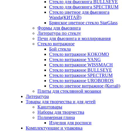
Стекло для фьюзинга BULLSEYE
Стекло для фьюзинга SPECTRUM
Стекло цветное для фьюзинга
Wanda(КИТАЙ)
Брянское цветное стекло StarGlass
Формы для фьюзинга
Литература по стеклу
Печи для фьюзинга и моллирования
Стекло витражное
Бой стекла
Стекло витражное KOKOMO
Стекло витражное YANG
Стекло витражное WISSMACH
Стекло витражное BULLSEYE
Стекло витражное SPECTRUM
Стекло витражное UROBOROS
Стекло цветное витражное (Китай)
Плиты для стеклянной мозаики
Литература
Товары для творчества и для детей
Канцтовары
Наборы для творчества
Полимерная глина
Изделия для росписи
Комплектующие и упаковка