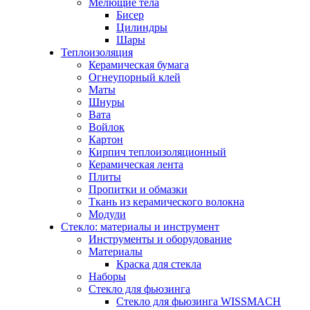
Мелющие тела
Бисер
Цилиндры
Шары
Теплоизоляция
Керамическая бумага
Огнеупорный клей
Маты
Шнуры
Вата
Войлок
Картон
Кирпич теплоизоляционный
Керамическая лента
Плиты
Пропитки и обмазки
Ткань из керамического волокна
Модули
Стекло: материалы и инструмент
Инструменты и оборудование
Материалы
Краска для стекла
Наборы
Стекло для фьюзинга
Стекло для фьюзинга WISSMACH