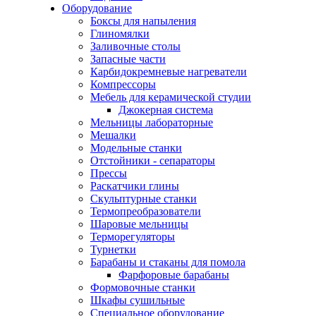
Оборудование
Боксы для напыления
Глиномялки
Заливочные столы
Запасные части
Карбидокремневые нагреватели
Компрессоры
Мебель для керамической студии
Джокерная система
Мельницы лабораторные
Мешалки
Модельные станки
Отстойники - сепараторы
Прессы
Раскатчики глины
Скульптурные станки
Термопреобразователи
Шаровые мельницы
Терморегуляторы
Турнетки
Барабаны и стаканы для помола
Фарфоровые барабаны
Формовочные станки
Шкафы сушильные
Специальное оборудование