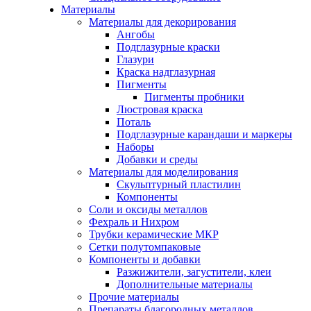
Материалы
Материалы для декорирования
Ангобы
Подглазурные краски
Глазури
Краска надглазурная
Пигменты
Пигменты пробники
Люстровая краска
Поталь
Подглазурные карандаши и маркеры
Наборы
Добавки и среды
Материалы для моделирования
Скульптурный пластилин
Компоненты
Соли и оксиды металлов
Фехраль и Нихром
Трубки керамические МКР
Сетки полутомпаковые
Компоненты и добавки
Разжижители, загустители, клеи
Дополнительные материалы
Прочие материалы
Препараты благородных металлов