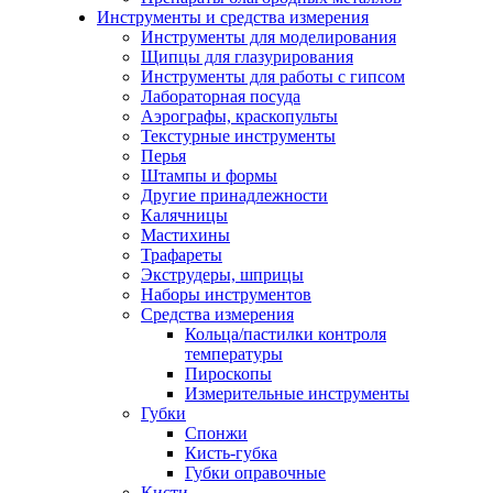
Инструменты и средства измерения
Инструменты для моделирования
Щипцы для глазурирования
Инструменты для работы с гипсом
Лабораторная посуда
Аэрографы, краскопульты
Текстурные инструменты
Перья
Штампы и формы
Другие принадлежности
Калячницы
Мастихины
Трафареты
Экструдеры, шприцы
Наборы инструментов
Средства измерения
Кольца/пастилки контроля
температуры
Пироскопы
Измерительные инструменты
Губки
Спонжи
Кисть-губка
Губки оправочные
Кисти