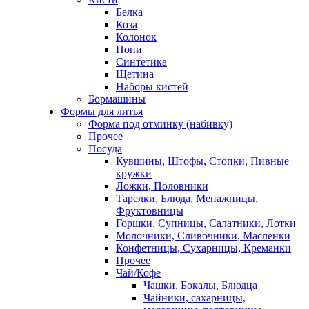
Белка
Коза
Колонок
Пони
Синтетика
Щетина
Наборы кистей
Бормашины
Формы для литья
Форма под отминку (набивку)
Прочее
Посуда
Кувшины, Штофы, Стопки, Пивные
кружки
Ложки, Половники
Тарелки, Блюда, Менажницы,
Фруктовницы
Горшки, Супницы, Салатники, Лотки
Молочники, Сливочники, Масленки
Конфетницы, Сухарницы, Креманки
Прочее
Чай/Кофе
Чашки, Бокалы, Блюдца
Чайники, сахарницы,