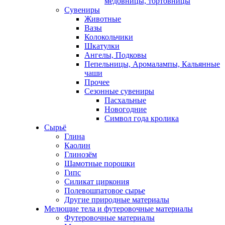
медовницы, тортовницы
Сувениры
Животные
Вазы
Колокольчики
Шкатулки
Ангелы, Подковы
Пепельницы, Аромалампы, Кальянные
чаши
Прочее
Сезонные сувениры
Пасхальные
Новогодние
Символ года кролика
Сырьё
Глина
Каолин
Глинозём
Шамотные порошки
Гипс
Силикат циркония
Полевошпатовое сырье
Другие природные материалы
Мелющие тела и футеровочные материалы
Футеровочные материалы