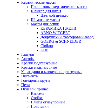
Керамические массы
Порошковые керамические массы
Шликер для литья
Цветной шликер
Шамотные массы
Массы для лепки
КЕРАМИКА ГЖЕЛИ
ARNO WITGERT
Добрушский фарфоровый завод
GOERG & SCHNEIDER
Cinikop
КНР
Глазури
Ангобы
Краски подглазурные
Краски надглазурные
Карандаши и маркеры подглазурные
Пигменты
Гончарные круги
Печи
Огневой припас
Капсель
Стойки
Плиты огнеупорные
Подставки