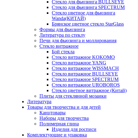
Стекло для фьюзинга BULLSEYE
Стекло для фьюзинга SPECTRUM
Стекло цветное для фьюзинга
Wanda(КИТАЙ)
Брянское цветное стекло StarGlass
Формы для фьюзинга
Литература по стеклу
Печи для фьюзинга и моллирования
Стекло витражное
Бой стекла
Стекло витражное KOKOMO
Стекло витражное YANG
Стекло витражное WISSMACH
Стекло витражное BULLSEYE
Стекло витражное SPECTRUM
Стекло витражное UROBOROS
Стекло цветное витражное (Китай)
Плиты для стеклянной мозаики
Литература
Товары для творчества и для детей
Канцтовары
Наборы для творчества
Полимерная глина
Изделия для росписи
Комплектующие и упаковка