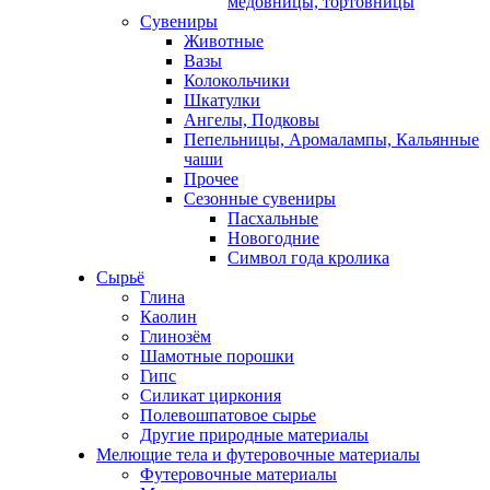
медовницы, тортовницы
Сувениры
Животные
Вазы
Колокольчики
Шкатулки
Ангелы, Подковы
Пепельницы, Аромалампы, Кальянные
чаши
Прочее
Сезонные сувениры
Пасхальные
Новогодние
Символ года кролика
Сырьё
Глина
Каолин
Глинозём
Шамотные порошки
Гипс
Силикат циркония
Полевошпатовое сырье
Другие природные материалы
Мелющие тела и футеровочные материалы
Футеровочные материалы