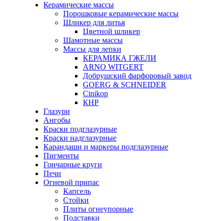
Керамические массы
Порошковые керамические массы
Шликер для литья
Цветной шликер
Шамотные массы
Массы для лепки
КЕРАМИКА ГЖЕЛИ
ARNO WITGERT
Добрушский фарфоровый завод
GOERG & SCHNEIDER
Cinikop
КНР
Глазури
Ангобы
Краски подглазурные
Краски надглазурные
Карандаши и маркеры подглазурные
Пигменты
Гончарные круги
Печи
Огневой припас
Капсель
Стойки
Плиты огнеупорные
Подставки