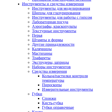
Инструменты и средства измерения
Инструменты для моделирования
Щипцы для глазурирования
Инструменты для работы с гипсом
Лабораторная посуда
Аэрографы, краскопульты
Текстурные инструменты
Перья
Штампы и формы
Другие принадлежности
Калячницы
Мастихины
Трафареты
Экструдеры, шприцы
Наборы инструментов
Средства измерения
Кольца/пастилки контроля
температуры
Пироскопы
Измерительные инструменты
Губки
Спонжи
Кисть-губка
Губки оправочные
Кисти