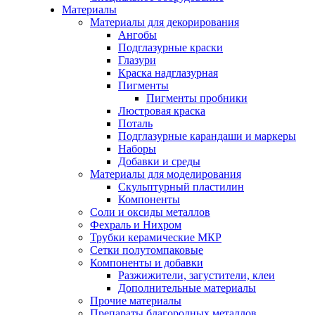
Материалы
Материалы для декорирования
Ангобы
Подглазурные краски
Глазури
Краска надглазурная
Пигменты
Пигменты пробники
Люстровая краска
Поталь
Подглазурные карандаши и маркеры
Наборы
Добавки и среды
Материалы для моделирования
Скульптурный пластилин
Компоненты
Соли и оксиды металлов
Фехраль и Нихром
Трубки керамические МКР
Сетки полутомпаковые
Компоненты и добавки
Разжижители, загустители, клеи
Дополнительные материалы
Прочие материалы
Препараты благородных металлов