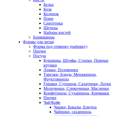
Белка
Коза
Колонок
Пони
Синтетика
Щетина
Наборы кистей
Бормашины
Формы для литья
Форма под отминку (набивку)
Прочее
Посуда
Кувшины, Штофы, Стопки, Пивные
кружки
Ложки, Половники
Тарелки, Блюда, Менажницы,
Фруктовницы
Горшки, Супницы, Салатники, Лотки
Молочники, Сливочники, Масленки
Конфетницы, Сухарницы, Креманки
Прочее
Чай/Кофе
Чашки, Бокалы, Блюдца
Чайники, сахарницы,