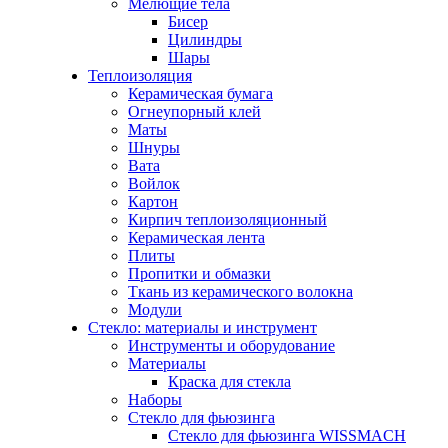
Мелющие тела
Бисер
Цилиндры
Шары
Теплоизоляция
Керамическая бумага
Огнеупорный клей
Маты
Шнуры
Вата
Войлок
Картон
Кирпич теплоизоляционный
Керамическая лента
Плиты
Пропитки и обмазки
Ткань из керамического волокна
Модули
Стекло: материалы и инструмент
Инструменты и оборудование
Материалы
Краска для стекла
Наборы
Стекло для фьюзинга
Стекло для фьюзинга WISSMACH