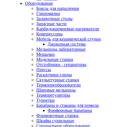
Оборудование
Боксы для напыления
Глиномялки
Заливочные столы
Запасные части
Карбидокремневые нагреватели
Компрессоры
Мебель для керамической студии
Джокерная система
Мельницы лабораторные
Мешалки
Модельные станки
Отстойники - сепараторы
Прессы
Раскатчики глины
Скульптурные станки
Термопреобразователи
Шаровые мельницы
Терморегуляторы
Турнетки
Барабаны и стаканы для помола
Фарфоровые барабаны
Формовочные станки
Шкафы сушильные
Специальное оборудование