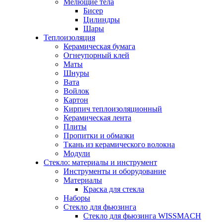
Мелющие тела
Бисер
Цилиндры
Шары
Теплоизоляция
Керамическая бумага
Огнеупорный клей
Маты
Шнуры
Вата
Войлок
Картон
Кирпич теплоизоляционный
Керамическая лента
Плиты
Пропитки и обмазки
Ткань из керамического волокна
Модули
Стекло: материалы и инструмент
Инструменты и оборудование
Материалы
Краска для стекла
Наборы
Стекло для фьюзинга
Стекло для фьюзинга WISSMACH