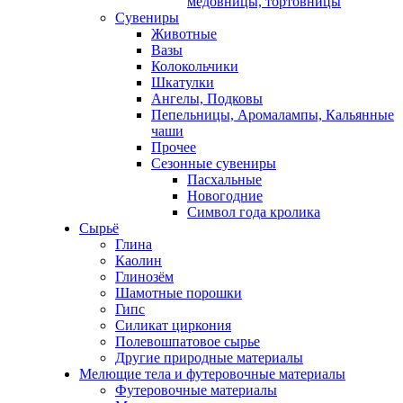
медовницы, тортовницы
Сувениры
Животные
Вазы
Колокольчики
Шкатулки
Ангелы, Подковы
Пепельницы, Аромалампы, Кальянные
чаши
Прочее
Сезонные сувениры
Пасхальные
Новогодние
Символ года кролика
Сырьё
Глина
Каолин
Глинозём
Шамотные порошки
Гипс
Силикат циркония
Полевошпатовое сырье
Другие природные материалы
Мелющие тела и футеровочные материалы
Футеровочные материалы