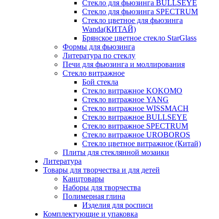
Стекло для фьюзинга BULLSEYE
Стекло для фьюзинга SPECTRUM
Стекло цветное для фьюзинга
Wanda(КИТАЙ)
Брянское цветное стекло StarGlass
Формы для фьюзинга
Литература по стеклу
Печи для фьюзинга и моллирования
Стекло витражное
Бой стекла
Стекло витражное KOKOMO
Стекло витражное YANG
Стекло витражное WISSMACH
Стекло витражное BULLSEYE
Стекло витражное SPECTRUM
Стекло витражное UROBOROS
Стекло цветное витражное (Китай)
Плиты для стеклянной мозаики
Литература
Товары для творчества и для детей
Канцтовары
Наборы для творчества
Полимерная глина
Изделия для росписи
Комплектующие и упаковка