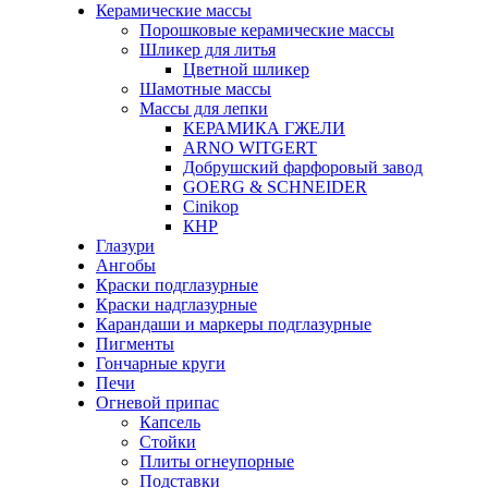
Керамические массы
Порошковые керамические массы
Шликер для литья
Цветной шликер
Шамотные массы
Массы для лепки
КЕРАМИКА ГЖЕЛИ
ARNO WITGERT
Добрушский фарфоровый завод
GOERG & SCHNEIDER
Cinikop
КНР
Глазури
Ангобы
Краски подглазурные
Краски надглазурные
Карандаши и маркеры подглазурные
Пигменты
Гончарные круги
Печи
Огневой припас
Капсель
Стойки
Плиты огнеупорные
Подставки