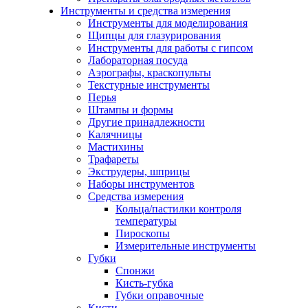
Инструменты и средства измерения
Инструменты для моделирования
Щипцы для глазурирования
Инструменты для работы с гипсом
Лабораторная посуда
Аэрографы, краскопульты
Текстурные инструменты
Перья
Штампы и формы
Другие принадлежности
Калячницы
Мастихины
Трафареты
Экструдеры, шприцы
Наборы инструментов
Средства измерения
Кольца/пастилки контроля
температуры
Пироскопы
Измерительные инструменты
Губки
Спонжи
Кисть-губка
Губки оправочные
Кисти