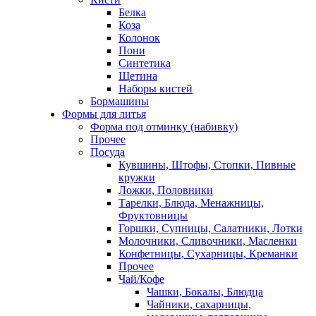
Белка
Коза
Колонок
Пони
Синтетика
Щетина
Наборы кистей
Бормашины
Формы для литья
Форма под отминку (набивку)
Прочее
Посуда
Кувшины, Штофы, Стопки, Пивные
кружки
Ложки, Половники
Тарелки, Блюда, Менажницы,
Фруктовницы
Горшки, Супницы, Салатники, Лотки
Молочники, Сливочники, Масленки
Конфетницы, Сухарницы, Креманки
Прочее
Чай/Кофе
Чашки, Бокалы, Блюдца
Чайники, сахарницы,