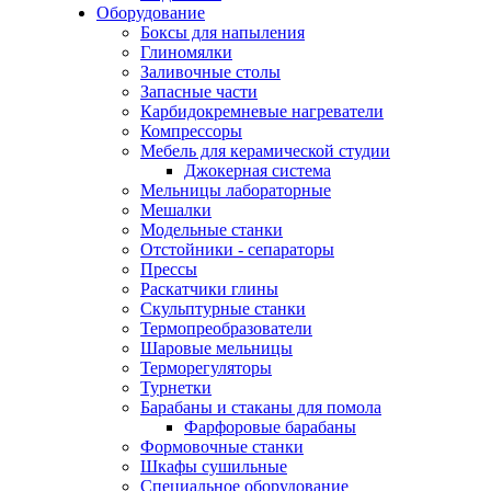
Оборудование
Боксы для напыления
Глиномялки
Заливочные столы
Запасные части
Карбидокремневые нагреватели
Компрессоры
Мебель для керамической студии
Джокерная система
Мельницы лабораторные
Мешалки
Модельные станки
Отстойники - сепараторы
Прессы
Раскатчики глины
Скульптурные станки
Термопреобразователи
Шаровые мельницы
Терморегуляторы
Турнетки
Барабаны и стаканы для помола
Фарфоровые барабаны
Формовочные станки
Шкафы сушильные
Специальное оборудование