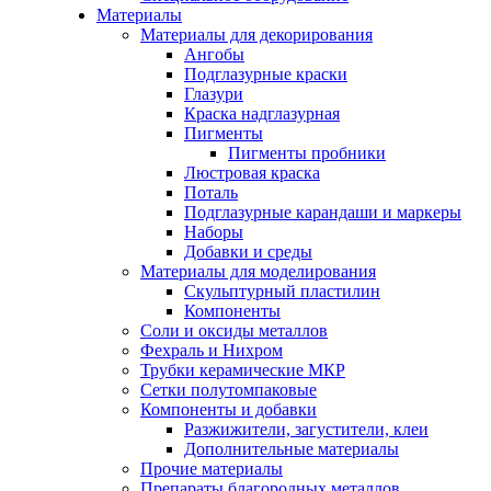
Материалы
Материалы для декорирования
Ангобы
Подглазурные краски
Глазури
Краска надглазурная
Пигменты
Пигменты пробники
Люстровая краска
Поталь
Подглазурные карандаши и маркеры
Наборы
Добавки и среды
Материалы для моделирования
Скульптурный пластилин
Компоненты
Соли и оксиды металлов
Фехраль и Нихром
Трубки керамические МКР
Сетки полутомпаковые
Компоненты и добавки
Разжижители, загустители, клеи
Дополнительные материалы
Прочие материалы
Препараты благородных металлов