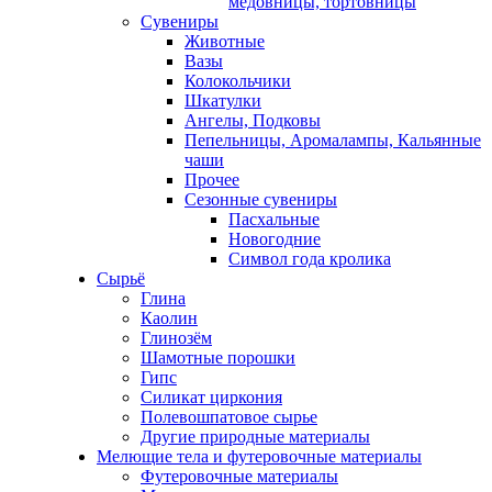
медовницы, тортовницы
Сувениры
Животные
Вазы
Колокольчики
Шкатулки
Ангелы, Подковы
Пепельницы, Аромалампы, Кальянные
чаши
Прочее
Сезонные сувениры
Пасхальные
Новогодние
Символ года кролика
Сырьё
Глина
Каолин
Глинозём
Шамотные порошки
Гипс
Силикат циркония
Полевошпатовое сырье
Другие природные материалы
Мелющие тела и футеровочные материалы
Футеровочные материалы