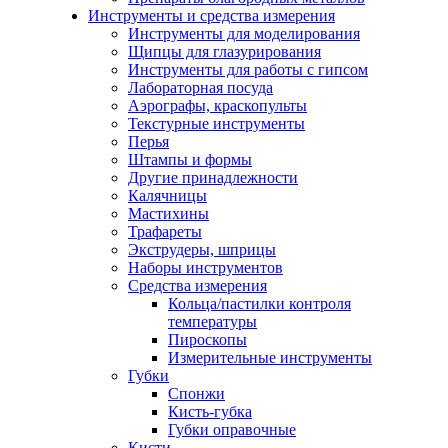
Инструменты и средства измерения
Инструменты для моделирования
Щипцы для глазурирования
Инструменты для работы с гипсом
Лабораторная посуда
Аэрографы, краскопульты
Текстурные инструменты
Перья
Штампы и формы
Другие принадлежности
Калячницы
Мастихины
Трафареты
Экструдеры, шприцы
Наборы инструментов
Средства измерения
Кольца/пастилки контроля
температуры
Пироскопы
Измерительные инструменты
Губки
Спонжи
Кисть-губка
Губки оправочные
Кисти