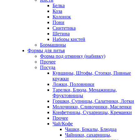
Белка
Коза
Колонок
Пони
Синтетика
Щетина
Наборы кистей
Бормашины
Формы для литья
Форма под отминку (набивку)
Прочее
Посуда
Кувшины, Штофы, Стопки, Пивные
кружки
Ложки, Половники
Тарелки, Блюда, Менажницы,
Фруктовницы
Горшки, Супницы, Салатники, Лотки
Молочники, Сливочники, Масленки
Конфетницы, Сухарницы, Креманки
Прочее
Чай/Кофе
Чашки, Бокалы, Блюдца
Чайники, сахарницы,