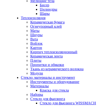
Мелющие тела
Бисер
Цилиндры
Шары
Теплоизоляция
Керамическая бумага
Огнеупорный клей
Маты
Шнуры
Вата
Войлок
Картон
Кирпич теплоизоляционный
Керамическая лента
Плиты
Пропитки и обмазки
Ткань из керамического волокна
Модули
Стекло: материалы и инструмент
Инструменты и оборудование
Материалы
Краска для стекла
Наборы
Стекло для фьюзинга
Стекло для фьюзинга WISSMACH