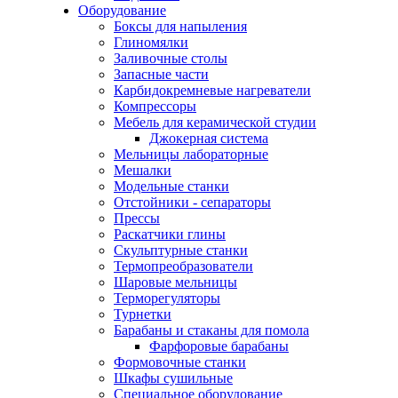
Оборудование
Боксы для напыления
Глиномялки
Заливочные столы
Запасные части
Карбидокремневые нагреватели
Компрессоры
Мебель для керамической студии
Джокерная система
Мельницы лабораторные
Мешалки
Модельные станки
Отстойники - сепараторы
Прессы
Раскатчики глины
Скульптурные станки
Термопреобразователи
Шаровые мельницы
Терморегуляторы
Турнетки
Барабаны и стаканы для помола
Фарфоровые барабаны
Формовочные станки
Шкафы сушильные
Специальное оборудование