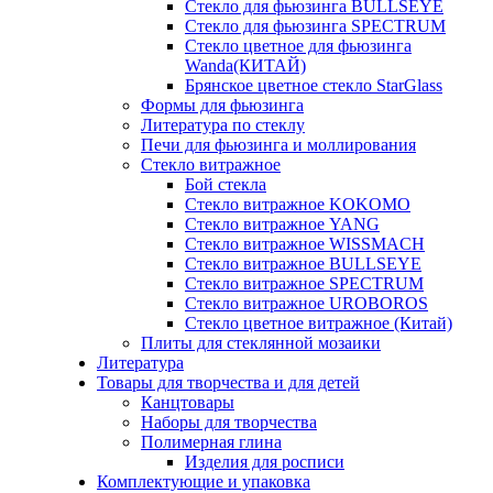
Стекло для фьюзинга BULLSEYE
Стекло для фьюзинга SPECTRUM
Стекло цветное для фьюзинга
Wanda(КИТАЙ)
Брянское цветное стекло StarGlass
Формы для фьюзинга
Литература по стеклу
Печи для фьюзинга и моллирования
Стекло витражное
Бой стекла
Стекло витражное KOKOMO
Стекло витражное YANG
Стекло витражное WISSMACH
Стекло витражное BULLSEYE
Стекло витражное SPECTRUM
Стекло витражное UROBOROS
Стекло цветное витражное (Китай)
Плиты для стеклянной мозаики
Литература
Товары для творчества и для детей
Канцтовары
Наборы для творчества
Полимерная глина
Изделия для росписи
Комплектующие и упаковка