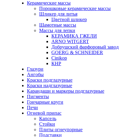
Керамические массы
Порошковые керамические массы
Шликер для литья
Цветной шликер
Шамотные массы
Массы для лепки
КЕРАМИКА ГЖЕЛИ
ARNO WITGERT
Добрушский фарфоровый завод
GOERG & SCHNEIDER
Cinikop
КНР
Глазури
Ангобы
Краски подглазурные
Краски надглазурные
Карандаши и маркеры подглазурные
Пигменты
Гончарные круги
Печи
Огневой припас
Капсель
Стойки
Плиты огнеупорные
Подставки