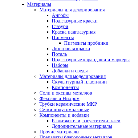
Материалы
Материалы для декорирования
Ангобы
Подглазурные краски
Глазури
Краска надглазурная
Пигменты
Пигменты пробники
Люстровая краска
Поталь
Подглазурные карандаши и маркеры
Наборы
Добавки и среды
Материалы для моделирования
Скульптурный пластилин
Компоненты
Соли и оксиды металлов
Фехраль и Нихром
Трубки керамические МКР
Сетки полутомпаковые
Компоненты и добавки
Разжижители, загустители, клеи
Дополнительные материалы
Прочие материалы
Препараты благородных металлов