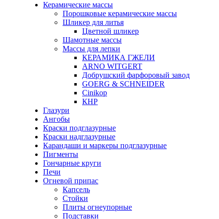
Керамические массы
Порошковые керамические массы
Шликер для литья
Цветной шликер
Шамотные массы
Массы для лепки
КЕРАМИКА ГЖЕЛИ
ARNO WITGERT
Добрушский фарфоровый завод
GOERG & SCHNEIDER
Cinikop
КНР
Глазури
Ангобы
Краски подглазурные
Краски надглазурные
Карандаши и маркеры подглазурные
Пигменты
Гончарные круги
Печи
Огневой припас
Капсель
Стойки
Плиты огнеупорные
Подставки