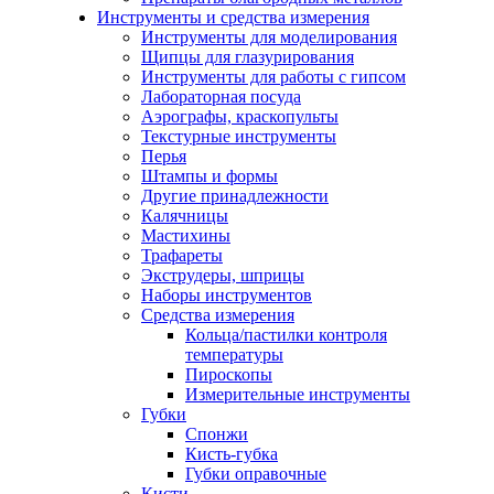
Инструменты и средства измерения
Инструменты для моделирования
Щипцы для глазурирования
Инструменты для работы с гипсом
Лабораторная посуда
Аэрографы, краскопульты
Текстурные инструменты
Перья
Штампы и формы
Другие принадлежности
Калячницы
Мастихины
Трафареты
Экструдеры, шприцы
Наборы инструментов
Средства измерения
Кольца/пастилки контроля
температуры
Пироскопы
Измерительные инструменты
Губки
Спонжи
Кисть-губка
Губки оправочные
Кисти