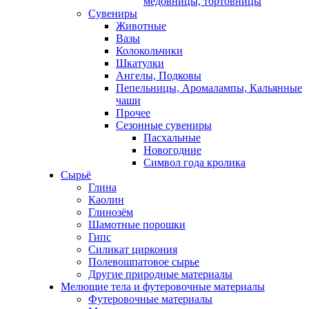
медовницы, тортовницы
Сувениры
Животные
Вазы
Колокольчики
Шкатулки
Ангелы, Подковы
Пепельницы, Аромалампы, Кальянные
чаши
Прочее
Сезонные сувениры
Пасхальные
Новогодние
Символ года кролика
Сырьё
Глина
Каолин
Глинозём
Шамотные порошки
Гипс
Силикат циркония
Полевошпатовое сырье
Другие природные материалы
Мелющие тела и футеровочные материалы
Футеровочные материалы