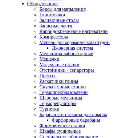
Оборудование
Боксы для напыления
Глиномялки
Заливочные столы
Запасные части
Карбидокремневые нагреватели
Компрессоры
Мебель для керамической студии
Джокерная система
Мельницы лабораторные
Мешалки
Модельные станки
Отстойники - сепараторы
Прессы
Раскатчики глины
Скульптурные станки
Термопреобразователи
Шаровые мельницы
Терморегуляторы
Турнетки
Барабаны и стаканы для помола
Фарфоровые барабаны
Формовочные станки
Шкафы сушильные
Специальное оборудование