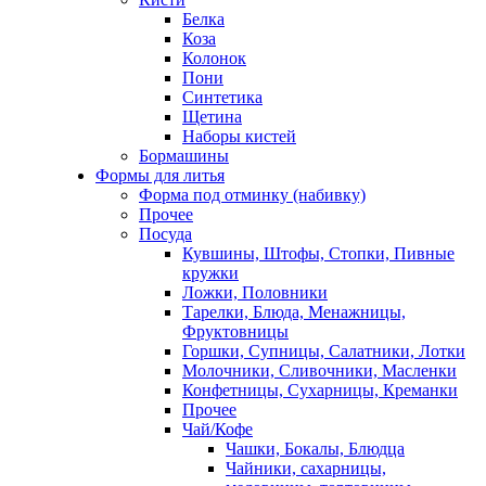
Белка
Коза
Колонок
Пони
Синтетика
Щетина
Наборы кистей
Бормашины
Формы для литья
Форма под отминку (набивку)
Прочее
Посуда
Кувшины, Штофы, Стопки, Пивные
кружки
Ложки, Половники
Тарелки, Блюда, Менажницы,
Фруктовницы
Горшки, Супницы, Салатники, Лотки
Молочники, Сливочники, Масленки
Конфетницы, Сухарницы, Креманки
Прочее
Чай/Кофе
Чашки, Бокалы, Блюдца
Чайники, сахарницы,