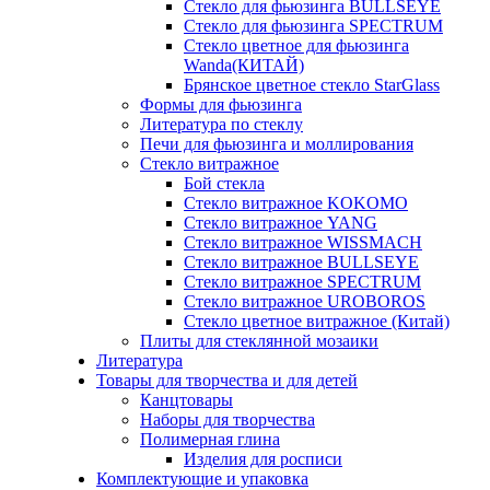
Стекло для фьюзинга BULLSEYE
Стекло для фьюзинга SPECTRUM
Стекло цветное для фьюзинга
Wanda(КИТАЙ)
Брянское цветное стекло StarGlass
Формы для фьюзинга
Литература по стеклу
Печи для фьюзинга и моллирования
Стекло витражное
Бой стекла
Стекло витражное KOKOMO
Стекло витражное YANG
Стекло витражное WISSMACH
Стекло витражное BULLSEYE
Стекло витражное SPECTRUM
Стекло витражное UROBOROS
Стекло цветное витражное (Китай)
Плиты для стеклянной мозаики
Литература
Товары для творчества и для детей
Канцтовары
Наборы для творчества
Полимерная глина
Изделия для росписи
Комплектующие и упаковка