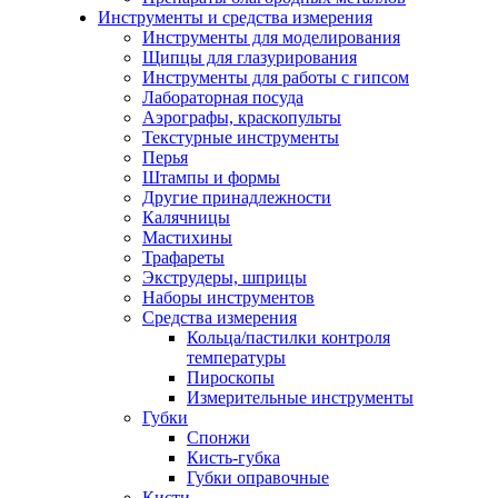
Инструменты и средства измерения
Инструменты для моделирования
Щипцы для глазурирования
Инструменты для работы с гипсом
Лабораторная посуда
Аэрографы, краскопульты
Текстурные инструменты
Перья
Штампы и формы
Другие принадлежности
Калячницы
Мастихины
Трафареты
Экструдеры, шприцы
Наборы инструментов
Средства измерения
Кольца/пастилки контроля
температуры
Пироскопы
Измерительные инструменты
Губки
Спонжи
Кисть-губка
Губки оправочные
Кисти