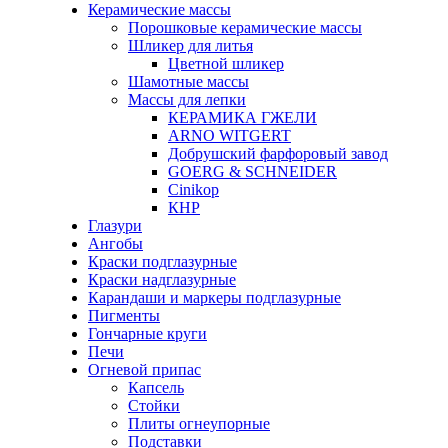
Керамические массы
Порошковые керамические массы
Шликер для литья
Цветной шликер
Шамотные массы
Массы для лепки
КЕРАМИКА ГЖЕЛИ
ARNO WITGERT
Добрушский фарфоровый завод
GOERG & SCHNEIDER
Cinikop
КНР
Глазури
Ангобы
Краски подглазурные
Краски надглазурные
Карандаши и маркеры подглазурные
Пигменты
Гончарные круги
Печи
Огневой припас
Капсель
Стойки
Плиты огнеупорные
Подставки