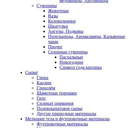
медовницы, тортовницы
Сувениры
Животные
Вазы
Колокольчики
Шкатулки
Ангелы, Подковы
Пепельницы, Аромалампы, Кальянные
чаши
Прочее
Сезонные сувениры
Пасхальные
Новогодние
Символ года кролика
Сырьё
Глина
Каолин
Глинозём
Шамотные порошки
Гипс
Силикат циркония
Полевошпатовое сырье
Другие природные материалы
Мелющие тела и футеровочные материалы
Футеровочные материалы