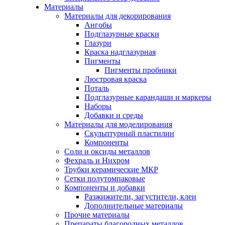
Материалы
Материалы для декорирования
Ангобы
Подглазурные краски
Глазури
Краска надглазурная
Пигменты
Пигменты пробники
Люстровая краска
Поталь
Подглазурные карандаши и маркеры
Наборы
Добавки и среды
Материалы для моделирования
Скульптурный пластилин
Компоненты
Соли и оксиды металлов
Фехраль и Нихром
Трубки керамические МКР
Сетки полутомпаковые
Компоненты и добавки
Разжижители, загустители, клеи
Дополнительные материалы
Прочие материалы
Препараты благородных металлов