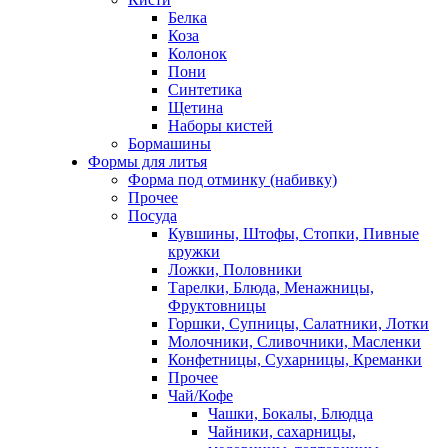
Белка
Коза
Колонок
Пони
Синтетика
Щетина
Наборы кистей
Бормашины
Формы для литья
Форма под отминку (набивку)
Прочее
Посуда
Кувшины, Штофы, Стопки, Пивные
кружки
Ложки, Половники
Тарелки, Блюда, Менажницы,
Фруктовницы
Горшки, Супницы, Салатники, Лотки
Молочники, Сливочники, Масленки
Конфетницы, Сухарницы, Креманки
Прочее
Чай/Кофе
Чашки, Бокалы, Блюдца
Чайники, сахарницы,