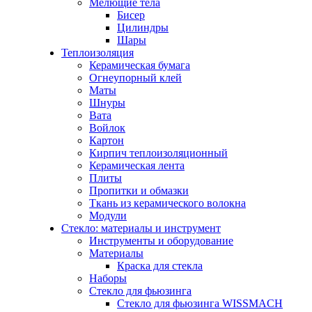
Мелющие тела
Бисер
Цилиндры
Шары
Теплоизоляция
Керамическая бумага
Огнеупорный клей
Маты
Шнуры
Вата
Войлок
Картон
Кирпич теплоизоляционный
Керамическая лента
Плиты
Пропитки и обмазки
Ткань из керамического волокна
Модули
Стекло: материалы и инструмент
Инструменты и оборудование
Материалы
Краска для стекла
Наборы
Стекло для фьюзинга
Стекло для фьюзинга WISSMACH