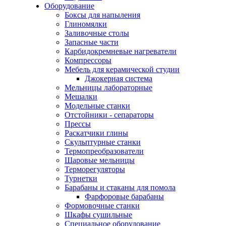
Оборудование
Боксы для напыления
Глиномялки
Заливочные столы
Запасные части
Карбидокремневые нагреватели
Компрессоры
Мебель для керамической студии
Джокерная система
Мельницы лабораторные
Мешалки
Модельные станки
Отстойники - сепараторы
Прессы
Раскатчики глины
Скульптурные станки
Термопреобразователи
Шаровые мельницы
Терморегуляторы
Турнетки
Барабаны и стаканы для помола
Фарфоровые барабаны
Формовочные станки
Шкафы сушильные
Специальное оборудование