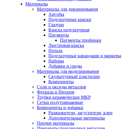
Материалы
Материалы для декорирования
Ангобы
Подглазурные краски
Глазури
Краска надглазурная
Пигменты
Пигменты пробники
Люстровая краска
Поталь
Подглазурные карандаши и маркеры
Наборы
Добавки и среды
Материалы для моделирования
Скульптурный пластилин
Компоненты
Соли и оксиды металлов
Фехраль и Нихром
Трубки керамические МКР
Сетки полутомпаковые
Компоненты и добавки
Разжижители, загустители, клеи
Дополнительные материалы
Прочие материалы
Препараты благородных металлов