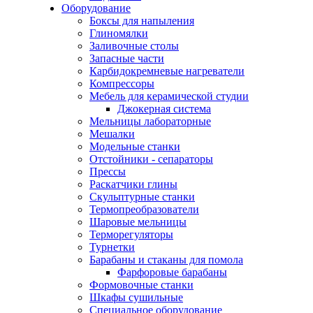
Оборудование
Боксы для напыления
Глиномялки
Заливочные столы
Запасные части
Карбидокремневые нагреватели
Компрессоры
Мебель для керамической студии
Джокерная система
Мельницы лабораторные
Мешалки
Модельные станки
Отстойники - сепараторы
Прессы
Раскатчики глины
Скульптурные станки
Термопреобразователи
Шаровые мельницы
Терморегуляторы
Турнетки
Барабаны и стаканы для помола
Фарфоровые барабаны
Формовочные станки
Шкафы сушильные
Специальное оборудование