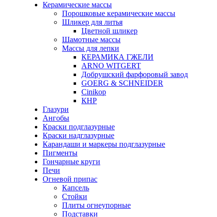
Керамические массы
Порошковые керамические массы
Шликер для литья
Цветной шликер
Шамотные массы
Массы для лепки
КЕРАМИКА ГЖЕЛИ
ARNO WITGERT
Добрушский фарфоровый завод
GOERG & SCHNEIDER
Cinikop
КНР
Глазури
Ангобы
Краски подглазурные
Краски надглазурные
Карандаши и маркеры подглазурные
Пигменты
Гончарные круги
Печи
Огневой припас
Капсель
Стойки
Плиты огнеупорные
Подставки