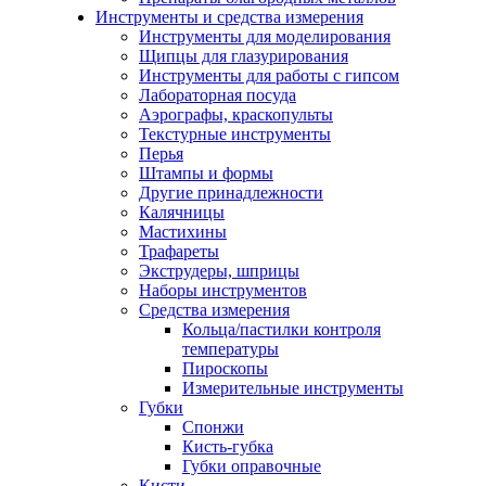
Инструменты и средства измерения
Инструменты для моделирования
Щипцы для глазурирования
Инструменты для работы с гипсом
Лабораторная посуда
Аэрографы, краскопульты
Текстурные инструменты
Перья
Штампы и формы
Другие принадлежности
Калячницы
Мастихины
Трафареты
Экструдеры, шприцы
Наборы инструментов
Средства измерения
Кольца/пастилки контроля
температуры
Пироскопы
Измерительные инструменты
Губки
Спонжи
Кисть-губка
Губки оправочные
Кисти