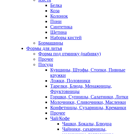
Белка
Коза
Колонок
Пони
Синтетика
Щетина
Наборы кистей
Бормашины
Формы для литья
Форма под отминку (набивку)
Прочее
Посуда
Кувшины, Штофы, Стопки, Пивные
кружки
Ложки, Половники
Тарелки, Блюда, Менажницы,
Фруктовницы
Горшки, Супницы, Салатники, Лотки
Молочники, Сливочники, Масленки
Конфетницы, Сухарницы, Креманки
Прочее
Чай/Кофе
Чашки, Бокалы, Блюдца
Чайники, сахарницы,