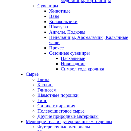
медовницы, тортовницы
Сувениры
Животные
Вазы
Колокольчики
Шкатулки
Ангелы, Подковы
Пепельницы, Аромалампы, Кальянные
чаши
Прочее
Сезонные сувениры
Пасхальные
Новогодние
Символ года кролика
Сырьё
Глина
Каолин
Глинозём
Шамотные порошки
Гипс
Силикат циркония
Полевошпатовое сырье
Другие природные материалы
Мелющие тела и футеровочные материалы
Футеровочные материалы