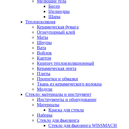
Мелющие тела
Бисер
Цилиндры
Шары
Теплоизоляция
Керамическая бумага
Огнеупорный клей
Маты
Шнуры
Вата
Войлок
Картон
Кирпич теплоизоляционный
Керамическая лента
Плиты
Пропитки и обмазки
Ткань из керамического волокна
Модули
Стекло: материалы и инструмент
Инструменты и оборудование
Материалы
Краска для стекла
Наборы
Стекло для фьюзинга
Стекло для фьюзинга WISSMACH