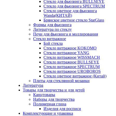
Стекло для фьюзинга BULLSEYE
Стекло для фьюзинга SPECTRUM
Стекло цветное для фьюзинга
Wanda(КИТАЙ)
Брянское цветное стекло StarGlass
Формы для фьюзинга
Литература по стеклу
Печи для фьюзинга и моллирования
Стекло витражное
Бой стекла
Стекло витражное KOKOMO
Стекло витражное YANG
Стекло витражное WISSMACH
Стекло витражное BULLSEYE
Стекло витражное SPECTRUM
Стекло витражное UROBOROS
Стекло цветное витражное (Китай)
Плиты для стеклянной мозаики
Литература
Товары для творчества и для детей
Канцтовары
Наборы для творчества
Полимерная глина
Изделия для росписи
Комплектующие и упаковка