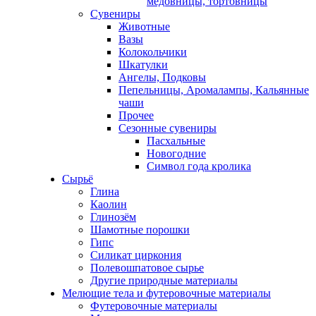
медовницы, тортовницы
Сувениры
Животные
Вазы
Колокольчики
Шкатулки
Ангелы, Подковы
Пепельницы, Аромалампы, Кальянные
чаши
Прочее
Сезонные сувениры
Пасхальные
Новогодние
Символ года кролика
Сырьё
Глина
Каолин
Глинозём
Шамотные порошки
Гипс
Силикат циркония
Полевошпатовое сырье
Другие природные материалы
Мелющие тела и футеровочные материалы
Футеровочные материалы