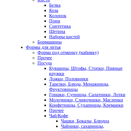
Белка
Коза
Колонок
Пони
Синтетика
Щетина
Наборы кистей
Бормашины
Формы для литья
Форма под отминку (набивку)
Прочее
Посуда
Кувшины, Штофы, Стопки, Пивные
кружки
Ложки, Половники
Тарелки, Блюда, Менажницы,
Фруктовницы
Горшки, Супницы, Салатники, Лотки
Молочники, Сливочники, Масленки
Конфетницы, Сухарницы, Креманки
Прочее
Чай/Кофе
Чашки, Бокалы, Блюдца
Чайники, сахарницы,