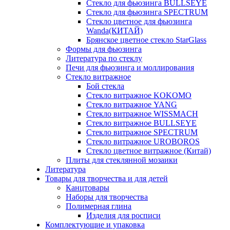
Стекло для фьюзинга BULLSEYE
Стекло для фьюзинга SPECTRUM
Стекло цветное для фьюзинга
Wanda(КИТАЙ)
Брянское цветное стекло StarGlass
Формы для фьюзинга
Литература по стеклу
Печи для фьюзинга и моллирования
Стекло витражное
Бой стекла
Стекло витражное KOKOMO
Стекло витражное YANG
Стекло витражное WISSMACH
Стекло витражное BULLSEYE
Стекло витражное SPECTRUM
Стекло витражное UROBOROS
Стекло цветное витражное (Китай)
Плиты для стеклянной мозаики
Литература
Товары для творчества и для детей
Канцтовары
Наборы для творчества
Полимерная глина
Изделия для росписи
Комплектующие и упаковка