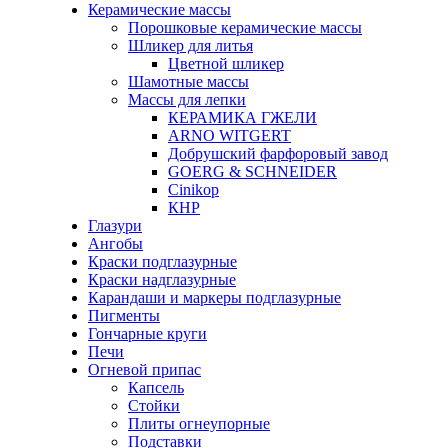
Керамические массы
Порошковые керамические массы
Шликер для литья
Цветной шликер
Шамотные массы
Массы для лепки
КЕРАМИКА ГЖЕЛИ
ARNO WITGERT
Добрушский фарфоровый завод
GOERG & SCHNEIDER
Cinikop
КНР
Глазури
Ангобы
Краски подглазурные
Краски надглазурные
Карандаши и маркеры подглазурные
Пигменты
Гончарные круги
Печи
Огневой припас
Капсель
Стойки
Плиты огнеупорные
Подставки