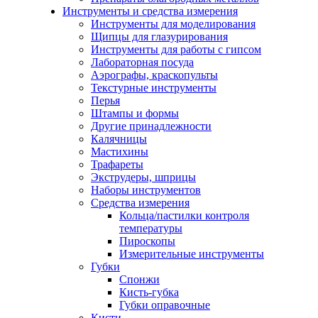
Инструменты и средства измерения
Инструменты для моделирования
Щипцы для глазурирования
Инструменты для работы с гипсом
Лабораторная посуда
Аэрографы, краскопульты
Текстурные инструменты
Перья
Штампы и формы
Другие принадлежности
Калячницы
Мастихины
Трафареты
Экструдеры, шприцы
Наборы инструментов
Средства измерения
Кольца/пастилки контроля
температуры
Пироскопы
Измерительные инструменты
Губки
Спонжи
Кисть-губка
Губки оправочные
Кисти