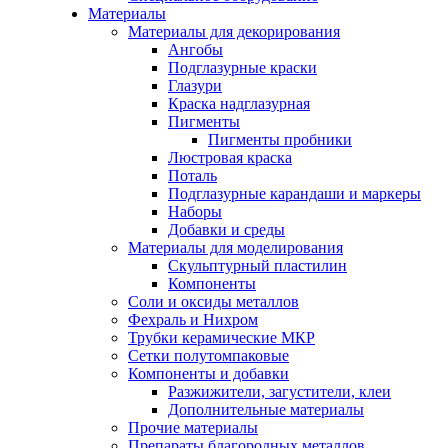
Материалы
Материалы для декорирования
Ангобы
Подглазурные краски
Глазури
Краска надглазурная
Пигменты
Пигменты пробники
Люстровая краска
Поталь
Подглазурные карандаши и маркеры
Наборы
Добавки и среды
Материалы для моделирования
Скульптурный пластилин
Компоненты
Соли и оксиды металлов
Фехраль и Нихром
Трубки керамические МКР
Сетки полутомпаковые
Компоненты и добавки
Разжижители, загустители, клеи
Дополнительные материалы
Прочие материалы
Препараты благородных металлов