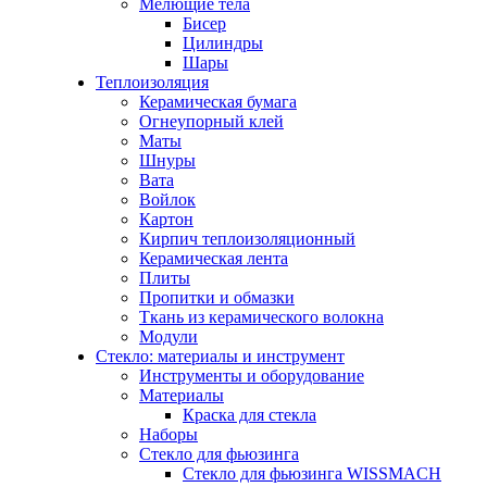
Мелющие тела
Бисер
Цилиндры
Шары
Теплоизоляция
Керамическая бумага
Огнеупорный клей
Маты
Шнуры
Вата
Войлок
Картон
Кирпич теплоизоляционный
Керамическая лента
Плиты
Пропитки и обмазки
Ткань из керамического волокна
Модули
Стекло: материалы и инструмент
Инструменты и оборудование
Материалы
Краска для стекла
Наборы
Стекло для фьюзинга
Стекло для фьюзинга WISSMACH