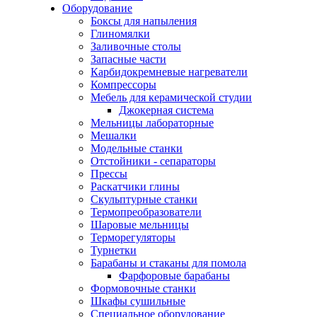
Оборудование
Боксы для напыления
Глиномялки
Заливочные столы
Запасные части
Карбидокремневые нагреватели
Компрессоры
Мебель для керамической студии
Джокерная система
Мельницы лабораторные
Мешалки
Модельные станки
Отстойники - сепараторы
Прессы
Раскатчики глины
Скульптурные станки
Термопреобразователи
Шаровые мельницы
Терморегуляторы
Турнетки
Барабаны и стаканы для помола
Фарфоровые барабаны
Формовочные станки
Шкафы сушильные
Специальное оборудование