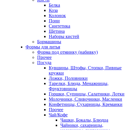
Белка
Коза
Колонок
Пони
Синтетика
Щетина
Наборы кистей
Бормашины
Формы для литья
Форма под отминку (набивку)
Прочее
Посуда
Кувшины, Штофы, Стопки, Пивные
кружки
Ложки, Половники
Тарелки, Блюда, Менажницы,
Фруктовницы
Горшки, Супницы, Салатники, Лотки
Молочники, Сливочники, Масленки
Конфетницы, Сухарницы, Креманки
Прочее
Чай/Кофе
Чашки, Бокалы, Блюдца
Чайники, сахарницы,