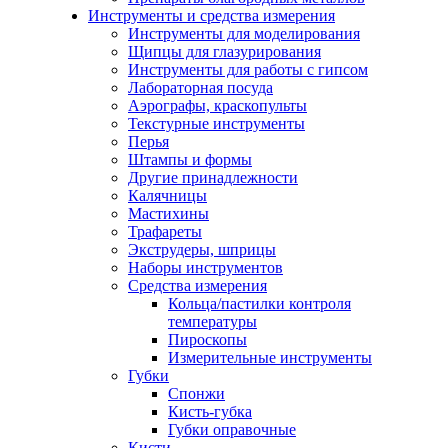
Инструменты и средства измерения
Инструменты для моделирования
Щипцы для глазурирования
Инструменты для работы с гипсом
Лабораторная посуда
Аэрографы, краскопульты
Текстурные инструменты
Перья
Штампы и формы
Другие принадлежности
Калячницы
Мастихины
Трафареты
Экструдеры, шприцы
Наборы инструментов
Средства измерения
Кольца/пастилки контроля
температуры
Пироскопы
Измерительные инструменты
Губки
Спонжи
Кисть-губка
Губки оправочные
Кисти