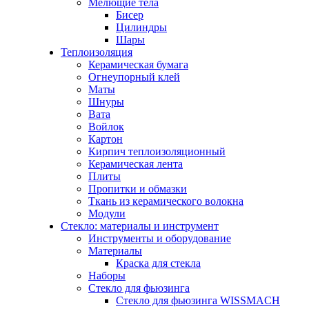
Мелющие тела
Бисер
Цилиндры
Шары
Теплоизоляция
Керамическая бумага
Огнеупорный клей
Маты
Шнуры
Вата
Войлок
Картон
Кирпич теплоизоляционный
Керамическая лента
Плиты
Пропитки и обмазки
Ткань из керамического волокна
Модули
Стекло: материалы и инструмент
Инструменты и оборудование
Материалы
Краска для стекла
Наборы
Стекло для фьюзинга
Стекло для фьюзинга WISSMACH