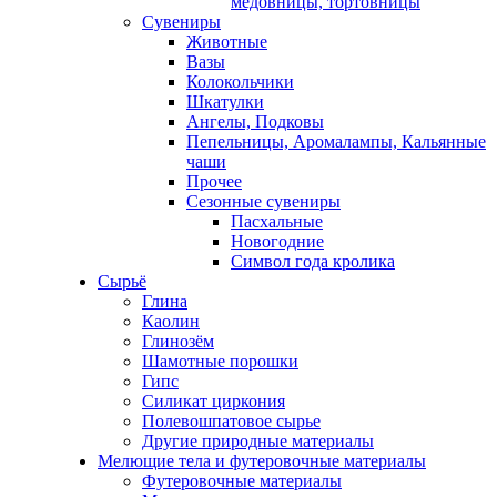
медовницы, тортовницы
Сувениры
Животные
Вазы
Колокольчики
Шкатулки
Ангелы, Подковы
Пепельницы, Аромалампы, Кальянные
чаши
Прочее
Сезонные сувениры
Пасхальные
Новогодние
Символ года кролика
Сырьё
Глина
Каолин
Глинозём
Шамотные порошки
Гипс
Силикат циркония
Полевошпатовое сырье
Другие природные материалы
Мелющие тела и футеровочные материалы
Футеровочные материалы