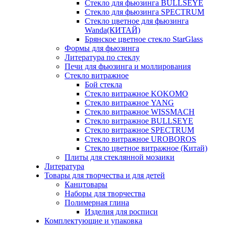
Стекло для фьюзинга BULLSEYE
Стекло для фьюзинга SPECTRUM
Стекло цветное для фьюзинга
Wanda(КИТАЙ)
Брянское цветное стекло StarGlass
Формы для фьюзинга
Литература по стеклу
Печи для фьюзинга и моллирования
Стекло витражное
Бой стекла
Стекло витражное KOKOMO
Стекло витражное YANG
Стекло витражное WISSMACH
Стекло витражное BULLSEYE
Стекло витражное SPECTRUM
Стекло витражное UROBOROS
Стекло цветное витражное (Китай)
Плиты для стеклянной мозаики
Литература
Товары для творчества и для детей
Канцтовары
Наборы для творчества
Полимерная глина
Изделия для росписи
Комплектующие и упаковка