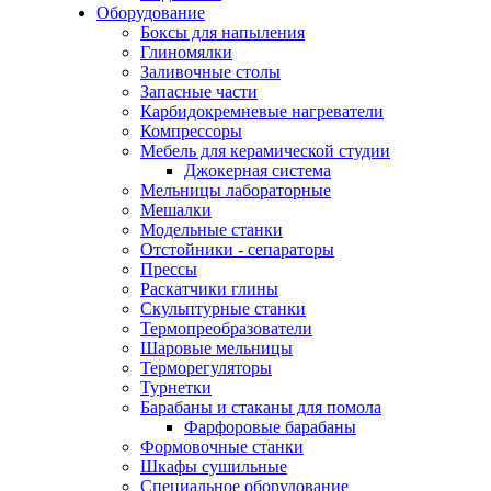
Оборудование
Боксы для напыления
Глиномялки
Заливочные столы
Запасные части
Карбидокремневые нагреватели
Компрессоры
Мебель для керамической студии
Джокерная система
Мельницы лабораторные
Мешалки
Модельные станки
Отстойники - сепараторы
Прессы
Раскатчики глины
Скульптурные станки
Термопреобразователи
Шаровые мельницы
Терморегуляторы
Турнетки
Барабаны и стаканы для помола
Фарфоровые барабаны
Формовочные станки
Шкафы сушильные
Специальное оборудование