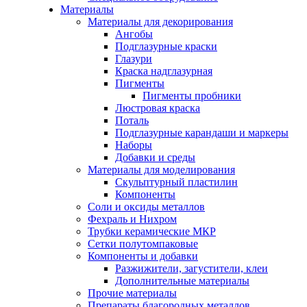
Материалы
Материалы для декорирования
Ангобы
Подглазурные краски
Глазури
Краска надглазурная
Пигменты
Пигменты пробники
Люстровая краска
Поталь
Подглазурные карандаши и маркеры
Наборы
Добавки и среды
Материалы для моделирования
Скульптурный пластилин
Компоненты
Соли и оксиды металлов
Фехраль и Нихром
Трубки керамические МКР
Сетки полутомпаковые
Компоненты и добавки
Разжижители, загустители, клеи
Дополнительные материалы
Прочие материалы
Препараты благородных металлов