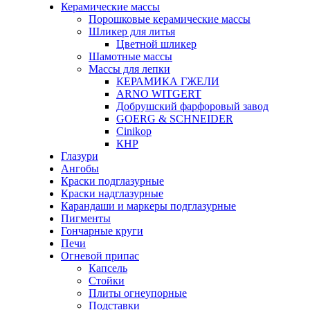
Керамические массы
Порошковые керамические массы
Шликер для литья
Цветной шликер
Шамотные массы
Массы для лепки
КЕРАМИКА ГЖЕЛИ
ARNO WITGERT
Добрушский фарфоровый завод
GOERG & SCHNEIDER
Cinikop
КНР
Глазури
Ангобы
Краски подглазурные
Краски надглазурные
Карандаши и маркеры подглазурные
Пигменты
Гончарные круги
Печи
Огневой припас
Капсель
Стойки
Плиты огнеупорные
Подставки