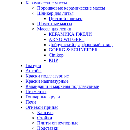
Керамические массы
Порошковые керамические массы
Шликер для литья
Цветной шликер
Шамотные массы
Массы для лепки
КЕРАМИКА ГЖЕЛИ
ARNO WITGERT
Добрушский фарфоровый завод
GOERG & SCHNEIDER
Cinikop
КНР
Глазури
Ангобы
Краски подглазурные
Краски надглазурные
Карандаши и маркеры подглазурные
Пигменты
Гончарные круги
Печи
Огневой припас
Капсель
Стойки
Плиты огнеупорные
Подставки