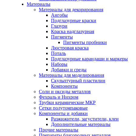
Материалы
Материалы для декорирования
Ангобы
Подглазурные краски
Глазури
Краска надглазурная
Пигменты
Пигменты пробники
Люстровая краска
Поталь
Подглазурные карандаши и маркеры
Наборы
Добавки и среды
Материалы для моделирования
Скульптурный пластилин
Компоненты
Соли и оксиды металлов
Фехраль и Нихром
Трубки керамические МКР
Сетки полутомпаковые
Компоненты и добавки
Разжижители, загустители, клеи
Дополнительные материалы
Прочие материалы
Препараты благородных металлов