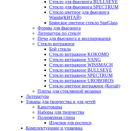
Стекло для фьюзинга BULLSEYE
Стекло для фьюзинга SPECTRUM
Стекло цветное для фьюзинга
Wanda(КИТАЙ)
Брянское цветное стекло StarGlass
Формы для фьюзинга
Литература по стеклу
Печи для фьюзинга и моллирования
Стекло витражное
Бой стекла
Стекло витражное KOKOMO
Стекло витражное YANG
Стекло витражное WISSMACH
Стекло витражное BULLSEYE
Стекло витражное SPECTRUM
Стекло витражное UROBOROS
Стекло цветное витражное (Китай)
Плиты для стеклянной мозаики
Литература
Товары для творчества и для детей
Канцтовары
Наборы для творчества
Полимерная глина
Изделия для росписи
Комплектующие и упаковка