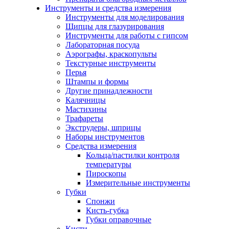
Инструменты и средства измерения
Инструменты для моделирования
Щипцы для глазурирования
Инструменты для работы с гипсом
Лабораторная посуда
Аэрографы, краскопульты
Текстурные инструменты
Перья
Штампы и формы
Другие принадлежности
Калячницы
Мастихины
Трафареты
Экструдеры, шприцы
Наборы инструментов
Средства измерения
Кольца/пастилки контроля
температуры
Пироскопы
Измерительные инструменты
Губки
Спонжи
Кисть-губка
Губки оправочные
Кисти