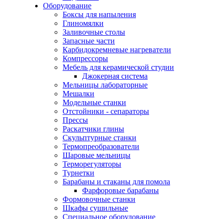
Оборудование
Боксы для напыления
Глиномялки
Заливочные столы
Запасные части
Карбидокремневые нагреватели
Компрессоры
Мебель для керамической студии
Джокерная система
Мельницы лабораторные
Мешалки
Модельные станки
Отстойники - сепараторы
Прессы
Раскатчики глины
Скульптурные станки
Термопреобразователи
Шаровые мельницы
Терморегуляторы
Турнетки
Барабаны и стаканы для помола
Фарфоровые барабаны
Формовочные станки
Шкафы сушильные
Специальное оборудование