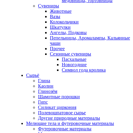
медовницы, тортовницы
Сувениры
Животные
Вазы
Колокольчики
Шкатулки
Ангелы, Подковы
Пепельницы, Аромалампы, Кальянные
чаши
Прочее
Сезонные сувениры
Пасхальные
Новогодние
Символ года кролика
Сырьё
Глина
Каолин
Глинозём
Шамотные порошки
Гипс
Силикат циркония
Полевошпатовое сырье
Другие природные материалы
Мелющие тела и футеровочные материалы
Футеровочные материалы