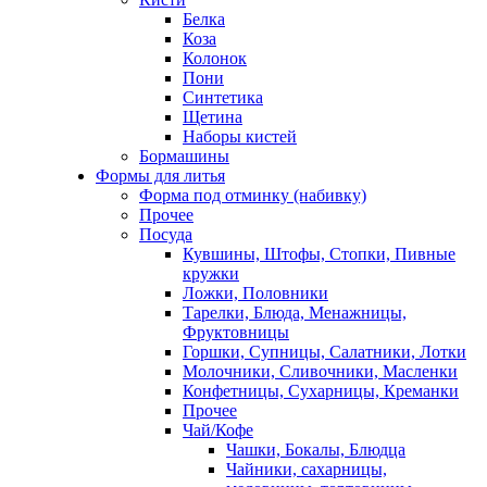
Белка
Коза
Колонок
Пони
Синтетика
Щетина
Наборы кистей
Бормашины
Формы для литья
Форма под отминку (набивку)
Прочее
Посуда
Кувшины, Штофы, Стопки, Пивные
кружки
Ложки, Половники
Тарелки, Блюда, Менажницы,
Фруктовницы
Горшки, Супницы, Салатники, Лотки
Молочники, Сливочники, Масленки
Конфетницы, Сухарницы, Креманки
Прочее
Чай/Кофе
Чашки, Бокалы, Блюдца
Чайники, сахарницы,