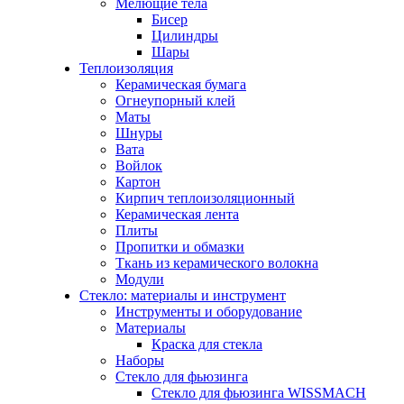
Мелющие тела
Бисер
Цилиндры
Шары
Теплоизоляция
Керамическая бумага
Огнеупорный клей
Маты
Шнуры
Вата
Войлок
Картон
Кирпич теплоизоляционный
Керамическая лента
Плиты
Пропитки и обмазки
Ткань из керамического волокна
Модули
Стекло: материалы и инструмент
Инструменты и оборудование
Материалы
Краска для стекла
Наборы
Стекло для фьюзинга
Стекло для фьюзинга WISSMACH