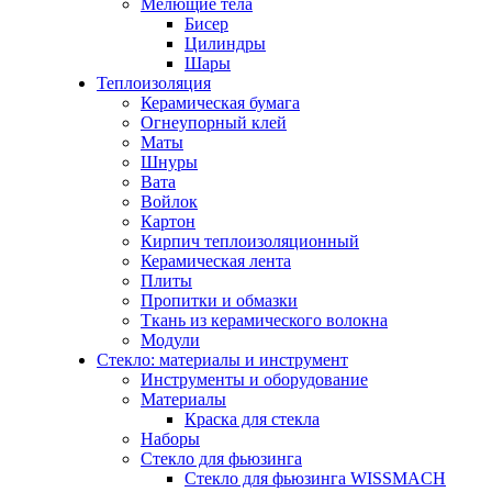
Мелющие тела
Бисер
Цилиндры
Шары
Теплоизоляция
Керамическая бумага
Огнеупорный клей
Маты
Шнуры
Вата
Войлок
Картон
Кирпич теплоизоляционный
Керамическая лента
Плиты
Пропитки и обмазки
Ткань из керамического волокна
Модули
Стекло: материалы и инструмент
Инструменты и оборудование
Материалы
Краска для стекла
Наборы
Стекло для фьюзинга
Стекло для фьюзинга WISSMACH