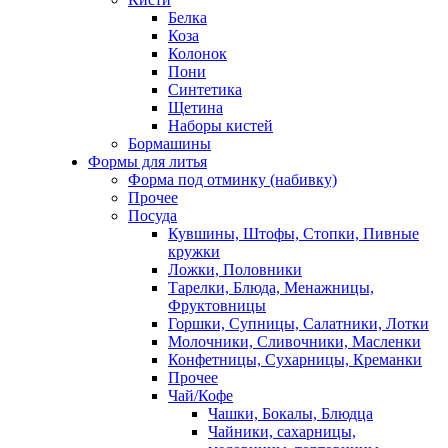
Белка
Коза
Колонок
Пони
Синтетика
Щетина
Наборы кистей
Бормашины
Формы для литья
Форма под отминку (набивку)
Прочее
Посуда
Кувшины, Штофы, Стопки, Пивные
кружки
Ложки, Половники
Тарелки, Блюда, Менажницы,
Фруктовницы
Горшки, Супницы, Салатники, Лотки
Молочники, Сливочники, Масленки
Конфетницы, Сухарницы, Креманки
Прочее
Чай/Кофе
Чашки, Бокалы, Блюдца
Чайники, сахарницы,