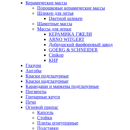
Керамические массы
Порошковые керамические массы
Шликер для литья
Цветной шликер
Шамотные массы
Массы для лепки
КЕРАМИКА ГЖЕЛИ
ARNO WITGERT
Добрушский фарфоровый завод
GOERG & SCHNEIDER
Cinikop
КНР
Глазури
Ангобы
Краски подглазурные
Краски надглазурные
Карандаши и маркеры подглазурные
Пигменты
Гончарные круги
Печи
Огневой припас
Капсель
Стойки
Плиты огнеупорные
Подставки