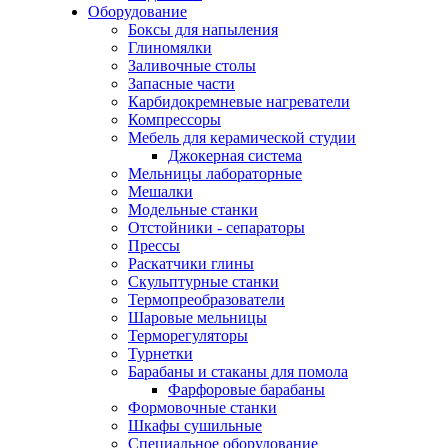
Оборудование
Боксы для напыления
Глиномялки
Заливочные столы
Запасные части
Карбидокремневые нагреватели
Компрессоры
Мебель для керамической студии
Джокерная система
Мельницы лабораторные
Мешалки
Модельные станки
Отстойники - сепараторы
Прессы
Раскатчики глины
Скульптурные станки
Термопреобразователи
Шаровые мельницы
Терморегуляторы
Турнетки
Барабаны и стаканы для помола
Фарфоровые барабаны
Формовочные станки
Шкафы сушильные
Специальное оборудование