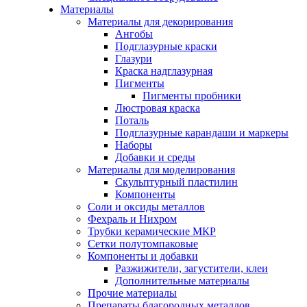
Материалы
Материалы для декорирования
Ангобы
Подглазурные краски
Глазури
Краска надглазурная
Пигменты
Пигменты пробники
Люстровая краска
Поталь
Подглазурные карандаши и маркеры
Наборы
Добавки и среды
Материалы для моделирования
Скульптурный пластилин
Компоненты
Соли и оксиды металлов
Фехраль и Нихром
Трубки керамические МКР
Сетки полутомпаковые
Компоненты и добавки
Разжижители, загустители, клеи
Дополнительные материалы
Прочие материалы
Препараты благородных металлов