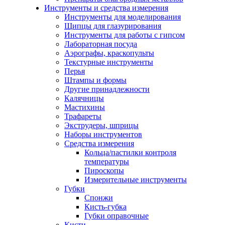
Инструменты и средства измерения
Инструменты для моделирования
Щипцы для глазурирования
Инструменты для работы с гипсом
Лабораторная посуда
Аэрографы, краскопульты
Текстурные инструменты
Перья
Штампы и формы
Другие принадлежности
Калячницы
Мастихины
Трафареты
Экструдеры, шприцы
Наборы инструментов
Средства измерения
Кольца/пастилки контроля
температуры
Пироскопы
Измерительные инструменты
Губки
Спонжи
Кисть-губка
Губки оправочные
Кисти