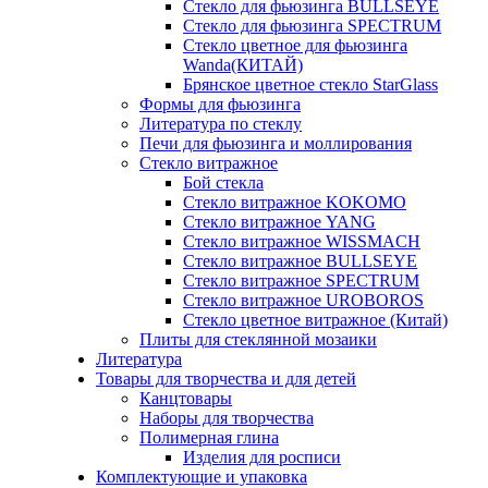
Стекло для фьюзинга BULLSEYE
Стекло для фьюзинга SPECTRUM
Стекло цветное для фьюзинга
Wanda(КИТАЙ)
Брянское цветное стекло StarGlass
Формы для фьюзинга
Литература по стеклу
Печи для фьюзинга и моллирования
Стекло витражное
Бой стекла
Стекло витражное KOKOMO
Стекло витражное YANG
Стекло витражное WISSMACH
Стекло витражное BULLSEYE
Стекло витражное SPECTRUM
Стекло витражное UROBOROS
Стекло цветное витражное (Китай)
Плиты для стеклянной мозаики
Литература
Товары для творчества и для детей
Канцтовары
Наборы для творчества
Полимерная глина
Изделия для росписи
Комплектующие и упаковка