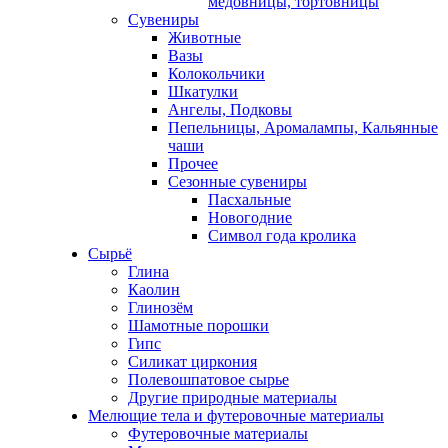
медовницы, тортовницы
Сувениры
Животные
Вазы
Колокольчики
Шкатулки
Ангелы, Подковы
Пепельницы, Аромалампы, Кальянные
чаши
Прочее
Сезонные сувениры
Пасхальные
Новогодние
Символ года кролика
Сырьё
Глина
Каолин
Глинозём
Шамотные порошки
Гипс
Силикат циркония
Полевошпатовое сырье
Другие природные материалы
Мелющие тела и футеровочные материалы
Футеровочные материалы