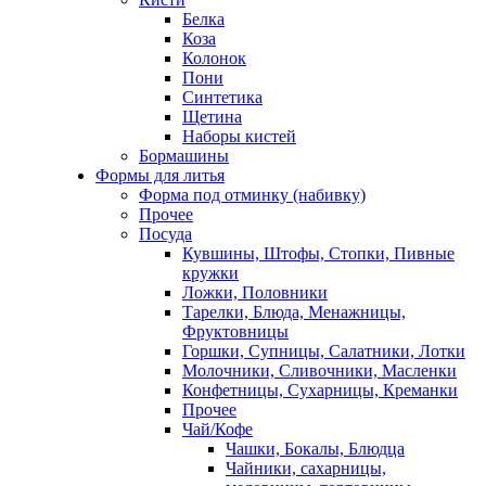
Белка
Коза
Колонок
Пони
Синтетика
Щетина
Наборы кистей
Бормашины
Формы для литья
Форма под отминку (набивку)
Прочее
Посуда
Кувшины, Штофы, Стопки, Пивные
кружки
Ложки, Половники
Тарелки, Блюда, Менажницы,
Фруктовницы
Горшки, Супницы, Салатники, Лотки
Молочники, Сливочники, Масленки
Конфетницы, Сухарницы, Креманки
Прочее
Чай/Кофе
Чашки, Бокалы, Блюдца
Чайники, сахарницы,