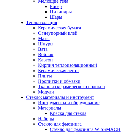
Мелющие тела
Бисер
Цилиндры
Шары
Теплоизоляция
Керамическая бумага
Огнеупорный клей
Маты
Шнуры
Вата
Войлок
Картон
Кирпич теплоизоляционный
Керамическая лента
Плиты
Пропитки и обмазки
Ткань из керамического волокна
Модули
Стекло: материалы и инструмент
Инструменты и оборудование
Материалы
Краска для стекла
Наборы
Стекло для фьюзинга
Стекло для фьюзинга WISSMACH