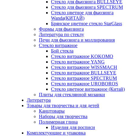
Стекло для фьюзинга BULLSEYE
Стекло для фьюзинга SPECTRUM
Стекло цветное для фьюзинга
Wanda(КИТАЙ)
Брянское цветное стекло StarGlass
Формы для фьюзинга
Литература по стеклу
Печи для фьюзинга и моллирования
Стекло витражное
Бой стекла
Стекло витражное KOKOMO
Стекло витражное YANG
Стекло витражное WISSMACH
Стекло витражное BULLSEYE
Стекло витражное SPECTRUM
Стекло витражное UROBOROS
Стекло цветное витражное (Китай)
Плиты для стеклянной мозаики
Литература
Товары для творчества и для детей
Канцтовары
Наборы для творчества
Полимерная глина
Изделия для росписи
Комплектующие и упаковка