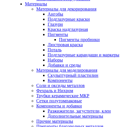
Материалы
Материалы для декорирования
Ангобы
Подглазурные краски
Глазури
Краска надглазурная
Пигменты
Пигменты пробники
Люстровая краска
Поталь
Подглазурные карандаши и маркеры
Наборы
Добавки и среды
Материалы для моделирования
Скульптурный пластилин
Компоненты
Соли и оксиды металлов
Фехраль и Нихром
Трубки керамические МКР
Сетки полутомпаковые
Компоненты и добавки
Разжижители, загустители, клеи
Дополнительные материалы
Прочие материалы
Препараты благородных металлов