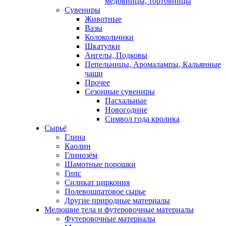
медовницы, тортовницы
Сувениры
Животные
Вазы
Колокольчики
Шкатулки
Ангелы, Подковы
Пепельницы, Аромалампы, Кальянные
чаши
Прочее
Сезонные сувениры
Пасхальные
Новогодние
Символ года кролика
Сырьё
Глина
Каолин
Глинозём
Шамотные порошки
Гипс
Силикат циркония
Полевошпатовое сырье
Другие природные материалы
Мелющие тела и футеровочные материалы
Футеровочные материалы