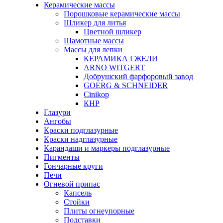
Керамические массы
Порошковые керамические массы
Шликер для литья
Цветной шликер
Шамотные массы
Массы для лепки
КЕРАМИКА ГЖЕЛИ
ARNO WITGERT
Добрушский фарфоровый завод
GOERG & SCHNEIDER
Cinikop
КНР
Глазури
Ангобы
Краски подглазурные
Краски надглазурные
Карандаши и маркеры подглазурные
Пигменты
Гончарные круги
Печи
Огневой припас
Капсель
Стойки
Плиты огнеупорные
Подставки