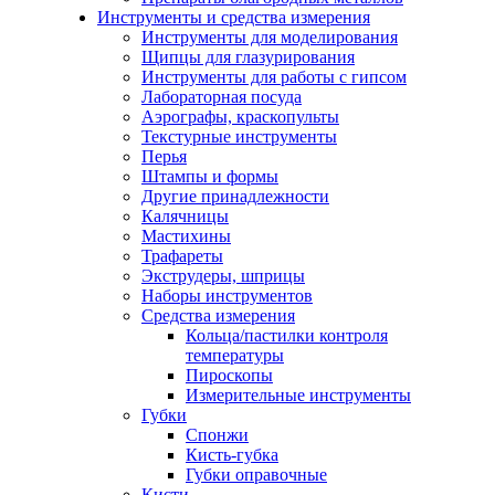
Инструменты и средства измерения
Инструменты для моделирования
Щипцы для глазурирования
Инструменты для работы с гипсом
Лабораторная посуда
Аэрографы, краскопульты
Текстурные инструменты
Перья
Штампы и формы
Другие принадлежности
Калячницы
Мастихины
Трафареты
Экструдеры, шприцы
Наборы инструментов
Средства измерения
Кольца/пастилки контроля
температуры
Пироскопы
Измерительные инструменты
Губки
Спонжи
Кисть-губка
Губки оправочные
Кисти