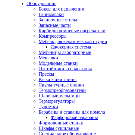
Оборудование
Боксы для напыления
Глиномялки
Заливочные столы
Запасные части
Карбидокремневые нагреватели
Компрессоры
Мебель для керамической студии
Джокерная система
Мельницы лабораторные
Мешалки
Модельные станки
Отстойники - сепараторы
Прессы
Раскатчики глины
Скульптурные станки
Термопреобразователи
Шаровые мельницы
Терморегуляторы
Турнетки
Барабаны и стаканы для помола
Фарфоровые барабаны
Формовочные станки
Шкафы сушильные
Специальное оборудование