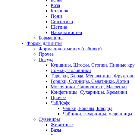
Коза
Колонок
Пони
Синтетика
Щетина
Наборы кистей
Бормашины
Формы для литья
Форма под отминку (набивку)
Прочее
Посуда
Кувшины, Штофы, Стопки, Пивные кр
Ложки, Половники
Тарелки, Блюда, Менажницы, Фруктов
Горшки, Супницы, Салатники, Лотки
Молочники, Сливочники, Масленки
Конфетницы, Сухарницы, Креманки
Прочее
Чай/Кофе
Чашки, Бокалы, Блюдца
Чайники, сахарницы, медовницы,
Сувениры
Животные
Вазы