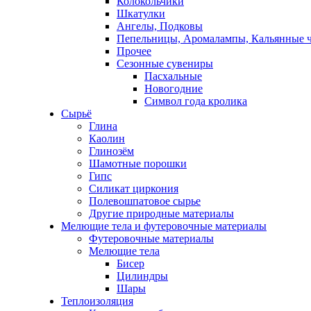
Колокольчики
Шкатулки
Ангелы, Подковы
Пепельницы, Аромалампы, Кальянные 
Прочее
Сезонные сувениры
Пасхальные
Новогодние
Символ года кролика
Сырьё
Глина
Каолин
Глинозём
Шамотные порошки
Гипс
Силикат циркония
Полевошпатовое сырье
Другие природные материалы
Мелющие тела и футеровочные материалы
Футеровочные материалы
Мелющие тела
Бисер
Цилиндры
Шары
Теплоизоляция