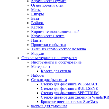
Керамическая бумага
Огнеупорный клей
Маты
Шнуры
Вата
Войлок
Картон
Кирпич теплоизоляционный
Керамическая лента
Плиты
Пропитки и обмазки
Ткань из керамического волокна
Модули
Стекло: материалы и инструмент
Инструменты и оборудование
Материалы
Краска для стекла
Наборы
Стекло для фьюзинга
Стекло для фьюзинга WISSMACH
Стекло для фьюзинга BULLSEYE
Стекло для фьюзинга SPECTRUM
Стекло цветное для фьюзинга Wanda(К
Брянское цветное стекло StarGlass
Формы для фьюзинга