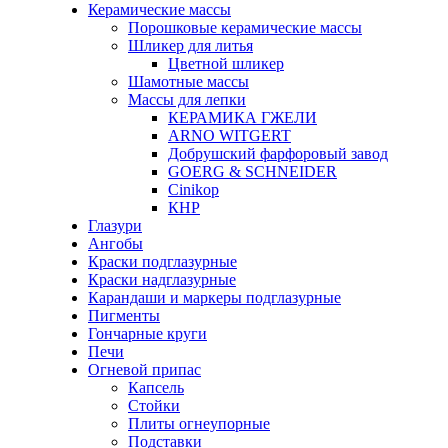
Керамические массы
Порошковые керамические массы
Шликер для литья
Цветной шликер
Шамотные массы
Массы для лепки
КЕРАМИКА ГЖЕЛИ
ARNO WITGERT
Добрушский фарфоровый завод
GOERG & SCHNEIDER
Cinikop
КНР
Глазури
Ангобы
Краски подглазурные
Краски надглазурные
Карандаши и маркеры подглазурные
Пигменты
Гончарные круги
Печи
Огневой припас
Капсель
Стойки
Плиты огнеупорные
Подставки