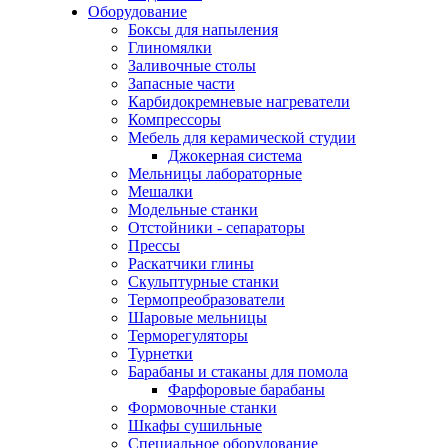
Оборудование
Боксы для напыления
Глиномялки
Заливочные столы
Запасные части
Карбидокремневые нагреватели
Компрессоры
Мебель для керамической студии
Джокерная система
Мельницы лабораторные
Мешалки
Модельные станки
Отстойники - сепараторы
Прессы
Раскатчики глины
Скульптурные станки
Термопреобразователи
Шаровые мельницы
Терморегуляторы
Турнетки
Барабаны и стаканы для помола
Фарфоровые барабаны
Формовочные станки
Шкафы сушильные
Специальное оборудование