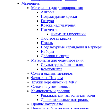
Материалы
Материалы для декорирования
Ангобы
Подглазурные краски
Глазури
Краска надглазурная
Пигменты
Пигменты пробники
Люстровая краска
Поталь
Подглазурные карандаши и маркеры
Наборы
Добавки и среды
Материалы для моделирования
Скульптурный пластилин
Компоненты
Соли и оксиды металлов
Фехраль и Нихром
Трубки керамические МКР
Сетки полутомпаковые
Компоненты и добавки
Разжижители, загустители, клеи
Дополнительные материалы
Прочие материалы
Препараты благородных металлов