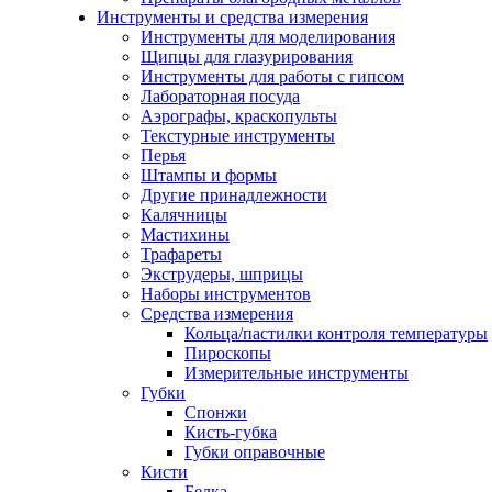
Инструменты и средства измерения
Инструменты для моделирования
Щипцы для глазурирования
Инструменты для работы с гипсом
Лабораторная посуда
Аэрографы, краскопульты
Текстурные инструменты
Перья
Штампы и формы
Другие принадлежности
Калячницы
Мастихины
Трафареты
Экструдеры, шприцы
Наборы инструментов
Средства измерения
Кольца/пастилки контроля температуры
Пироскопы
Измерительные инструменты
Губки
Спонжи
Кисть-губка
Губки оправочные
Кисти
Белка