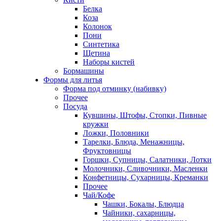
Белка
Коза
Колонок
Пони
Синтетика
Щетина
Наборы кистей
Бормашины
Формы для литья
Форма под отминку (набивку)
Прочее
Посуда
Кувшины, Штофы, Стопки, Пивные
кружки
Ложки, Половники
Тарелки, Блюда, Менажницы,
Фруктовницы
Горшки, Супницы, Салатники, Лотки
Молочники, Сливочники, Масленки
Конфетницы, Сухарницы, Креманки
Прочее
Чай/Кофе
Чашки, Бокалы, Блюдца
Чайники, сахарницы,