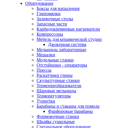
Оборудование
Боксы для напыления
Глиномялки
Заливочные столы
Запасные части
Карбидокремневые нагреватели
Компрессоры
Мебель для керамической студии
Джокерная система
Мельницы лабораторные
Мешалки
Модельные станки
Отстойники - сепараторы
Прессы
Раскатчики глины
Скульптурные станки
Термопреобразователи
Шаровые мельницы
Терморегуляторы
Турнетки
Барабаны и стаканы для помола
Фарфоровые барабаны
Формовочные станки
Шкафы сушильные
Специальное оборудование