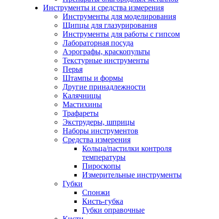
Инструменты и средства измерения
Инструменты для моделирования
Щипцы для глазурирования
Инструменты для работы с гипсом
Лабораторная посуда
Аэрографы, краскопульты
Текстурные инструменты
Перья
Штампы и формы
Другие принадлежности
Калячницы
Мастихины
Трафареты
Экструдеры, шприцы
Наборы инструментов
Средства измерения
Кольца/пастилки контроля
температуры
Пироскопы
Измерительные инструменты
Губки
Спонжи
Кисть-губка
Губки оправочные
Кисти