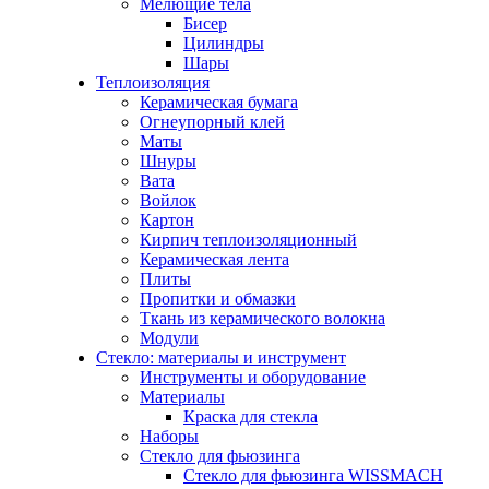
Мелющие тела
Бисер
Цилиндры
Шары
Теплоизоляция
Керамическая бумага
Огнеупорный клей
Маты
Шнуры
Вата
Войлок
Картон
Кирпич теплоизоляционный
Керамическая лента
Плиты
Пропитки и обмазки
Ткань из керамического волокна
Модули
Стекло: материалы и инструмент
Инструменты и оборудование
Материалы
Краска для стекла
Наборы
Стекло для фьюзинга
Стекло для фьюзинга WISSMACH