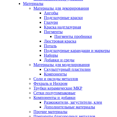
Материалы
Материалы для декорирования
Ангобы
Подглазурные краски
Глазури
Краска надглазурная
Пигменты
Пигменты пробники
Люстровая краска
Поталь
Подглазурные карандаши и маркеры
Наборы
Добавки и среды
Материалы для моделирования
Скульптурный пластилин
Компоненты
Соли и оксиды металлов
Фехраль и Нихром
Трубки керамические МКР
Сетки полутомпаковые
Компоненты и добавки
Разжижители, загустители, клеи
Дополнительные материалы
Прочие материалы
Препараты благородных металлов