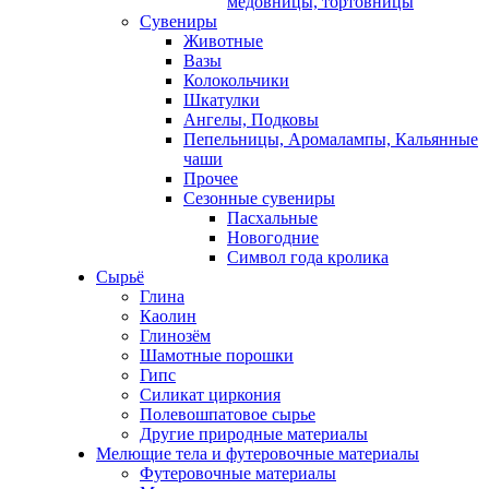
медовницы, тортовницы
Сувениры
Животные
Вазы
Колокольчики
Шкатулки
Ангелы, Подковы
Пепельницы, Аромалампы, Кальянные
чаши
Прочее
Сезонные сувениры
Пасхальные
Новогодние
Символ года кролика
Сырьё
Глина
Каолин
Глинозём
Шамотные порошки
Гипс
Силикат циркония
Полевошпатовое сырье
Другие природные материалы
Мелющие тела и футеровочные материалы
Футеровочные материалы