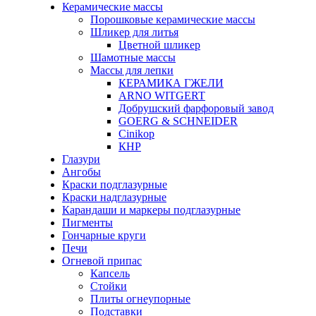
Керамические массы
Порошковые керамические массы
Шликер для литья
Цветной шликер
Шамотные массы
Массы для лепки
КЕРАМИКА ГЖЕЛИ
ARNO WITGERT
Добрушский фарфоровый завод
GOERG & SCHNEIDER
Cinikop
КНР
Глазури
Ангобы
Краски подглазурные
Краски надглазурные
Карандаши и маркеры подглазурные
Пигменты
Гончарные круги
Печи
Огневой припас
Капсель
Стойки
Плиты огнеупорные
Подставки