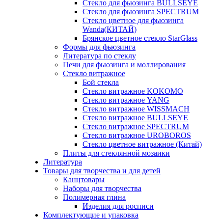
Стекло для фьюзинга BULLSEYE
Стекло для фьюзинга SPECTRUM
Стекло цветное для фьюзинга
Wanda(КИТАЙ)
Брянское цветное стекло StarGlass
Формы для фьюзинга
Литература по стеклу
Печи для фьюзинга и моллирования
Стекло витражное
Бой стекла
Стекло витражное KOKOMO
Стекло витражное YANG
Стекло витражное WISSMACH
Стекло витражное BULLSEYE
Стекло витражное SPECTRUM
Стекло витражное UROBOROS
Стекло цветное витражное (Китай)
Плиты для стеклянной мозаики
Литература
Товары для творчества и для детей
Канцтовары
Наборы для творчества
Полимерная глина
Изделия для росписи
Комплектующие и упаковка