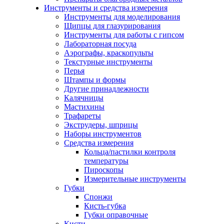
Инструменты и средства измерения
Инструменты для моделирования
Щипцы для глазурирования
Инструменты для работы с гипсом
Лабораторная посуда
Аэрографы, краскопульты
Текстурные инструменты
Перья
Штампы и формы
Другие принадлежности
Калячницы
Мастихины
Трафареты
Экструдеры, шприцы
Наборы инструментов
Средства измерения
Кольца/пастилки контроля
температуры
Пироскопы
Измерительные инструменты
Губки
Спонжи
Кисть-губка
Губки оправочные
Кисти