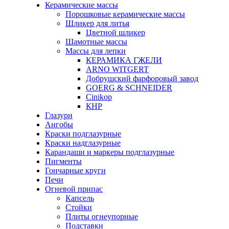
Керамические массы
Порошковые керамические массы
Шликер для литья
Цветной шликер
Шамотные массы
Массы для лепки
КЕРАМИКА ГЖЕЛИ
ARNO WITGERT
Добрушский фарфоровый завод
GOERG & SCHNEIDER
Cinikop
КНР
Глазури
Ангобы
Краски подглазурные
Краски надглазурные
Карандаши и маркеры подглазурные
Пигменты
Гончарные круги
Печи
Огневой припас
Капсель
Стойки
Плиты огнеупорные
Подставки