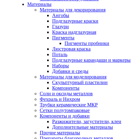
Материалы
Материалы для декорирования
Ангобы
Подглазурные краски
Глазури
Краска надглазурная
Пигменты
Пигменты пробники
Люстровая краска
Поталь
Подглазурные карандаши и маркеры
Наборы
Добавки и среды
Материалы для моделирования
Скульптурный пластилин
Компоненты
Соли и оксиды металлов
Фехраль и Нихром
Трубки керамические МКР
Сетки полутомпаковые
Компоненты и добавки
Разжижители, загустители, клеи
Дополнительные материалы
Прочие материалы
Препараты благородных металлов