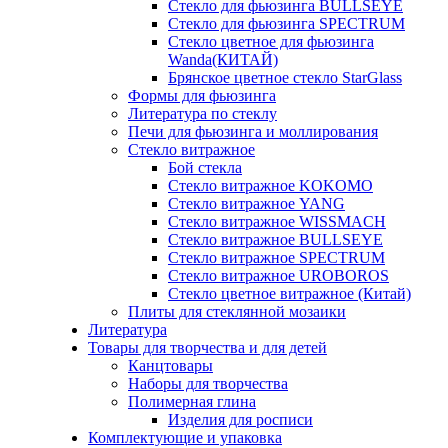
Стекло для фьюзинга BULLSEYE
Стекло для фьюзинга SPECTRUM
Стекло цветное для фьюзинга
Wanda(КИТАЙ)
Брянское цветное стекло StarGlass
Формы для фьюзинга
Литература по стеклу
Печи для фьюзинга и моллирования
Стекло витражное
Бой стекла
Стекло витражное KOKOMO
Стекло витражное YANG
Стекло витражное WISSMACH
Стекло витражное BULLSEYE
Стекло витражное SPECTRUM
Стекло витражное UROBOROS
Стекло цветное витражное (Китай)
Плиты для стеклянной мозаики
Литература
Товары для творчества и для детей
Канцтовары
Наборы для творчества
Полимерная глина
Изделия для росписи
Комплектующие и упаковка