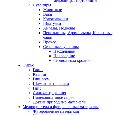
медовницы, тортовницы
Сувениры
Животные
Вазы
Колокольчики
Шкатулки
Ангелы, Подковы
Пепельницы, Аромалампы, Кальянные
чаши
Прочее
Сезонные сувениры
Пасхальные
Новогодние
Символ года кролика
Сырьё
Глина
Каолин
Глинозём
Шамотные порошки
Гипс
Силикат циркония
Полевошпатовое сырье
Другие природные материалы
Мелющие тела и футеровочные материалы
Футеровочные материалы