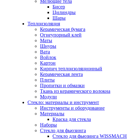
Мелющие тела
Бисер
Цилиндры
Шары
Теплоизоляция
Керамическая бумага
Огнеупорный клей
Маты
Шнуры
Вата
Войлок
Картон
Кирпич теплоизоляционный
Керамическая лента
Плиты
Пропитки и обмазки
Ткань из керамического волокна
Модули
Стекло: материалы и инструмент
Инструменты и оборудование
Материалы
Краска для стекла
Наборы
Стекло для фьюзинга
Стекло для фьюзинга WISSMACH