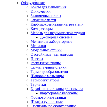
Оборудование
Боксы для напыления
Глиномялки
Заливочные столы
Запасные части
Карбидокремневые нагреватели
Компрессоры
Мебель для керамической студии
Джокерная система
Мельницы лабораторные
Мешалки
Модельные станки
Отстойники - сепараторы
Прессы
Раскатчики глины
Скульптурные станки
Термопреобразователи
Шаровые мельницы
Терморегуляторы
Турнетки
Барабаны и стаканы для помола
Фарфоровые барабаны
Формовочные станки
Шкафы сушильные
Специальное оборудование