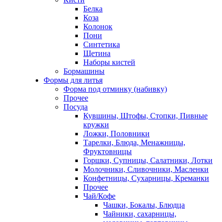
Белка
Коза
Колонок
Пони
Синтетика
Щетина
Наборы кистей
Бормашины
Формы для литья
Форма под отминку (набивку)
Прочее
Посуда
Кувшины, Штофы, Стопки, Пивные
кружки
Ложки, Половники
Тарелки, Блюда, Менажницы,
Фруктовницы
Горшки, Супницы, Салатники, Лотки
Молочники, Сливочники, Масленки
Конфетницы, Сухарницы, Креманки
Прочее
Чай/Кофе
Чашки, Бокалы, Блюдца
Чайники, сахарницы,