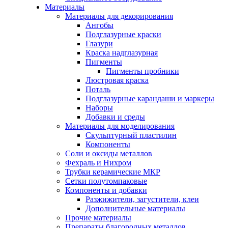
Материалы
Материалы для декорирования
Ангобы
Подглазурные краски
Глазури
Краска надглазурная
Пигменты
Пигменты пробники
Люстровая краска
Поталь
Подглазурные карандаши и маркеры
Наборы
Добавки и среды
Материалы для моделирования
Скульптурный пластилин
Компоненты
Соли и оксиды металлов
Фехраль и Нихром
Трубки керамические МКР
Сетки полутомпаковые
Компоненты и добавки
Разжижители, загустители, клеи
Дополнительные материалы
Прочие материалы
Препараты благородных металлов