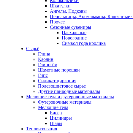
Колокольчики
Шкатулки
Ангелы, Подковы
Пепельницы, Аромалампы, Кальянные 
Прочее
Сезонные сувениры
Пасхальные
Новогодние
Символ года кролика
Сырьё
Глина
Каолин
Глинозём
Шамотные порошки
Гипс
Силикат циркония
Полевошпатовое сырье
Другие природные материалы
Мелющие тела и футеровочные материалы
Футеровочные материалы
Мелющие тела
Бисер
Цилиндры
Шары
Теплоизоляция