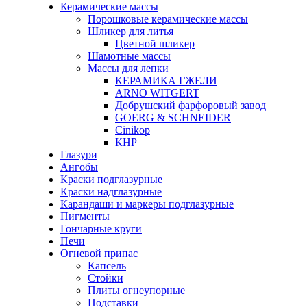
Керамические массы
Порошковые керамические массы
Шликер для литья
Цветной шликер
Шамотные массы
Массы для лепки
КЕРАМИКА ГЖЕЛИ
ARNO WITGERT
Добрушский фарфоровый завод
GOERG & SCHNEIDER
Cinikop
КНР
Глазури
Ангобы
Краски подглазурные
Краски надглазурные
Карандаши и маркеры подглазурные
Пигменты
Гончарные круги
Печи
Огневой припас
Капсель
Стойки
Плиты огнеупорные
Подставки