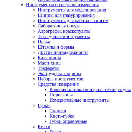
Инструменты и средства измерения
Инструменты для моделирования
Щипцы для глазурирования
Инструменты для работы с гипсом
Лабораторная посуда
Аэрографы, краскопульты
Текстурные инструменты
Перья
Штампы и формы
Другие принадлежности
Калячницы
Мастихины
Трафареты
Экструдеры, шприцы
Наборы инструментов
Средства измерения
Кольца/пастилки контроля температуры
Пироскопы
Измерительные инструменты
Губки
Спонжи
Кисть-губка
Губки оправочные
Кисти
Белка