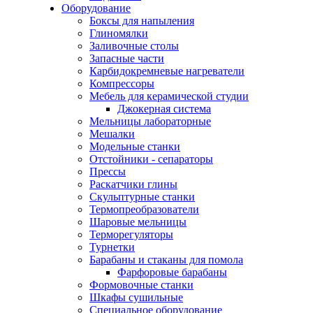
Оборудование
Боксы для напыления
Глиномялки
Заливочные столы
Запасные части
Карбидокремневые нагреватели
Компрессоры
Мебель для керамической студии
Джокерная система
Мельницы лабораторные
Мешалки
Модельные станки
Отстойники - сепараторы
Прессы
Раскатчики глины
Скульптурные станки
Термопреобразователи
Шаровые мельницы
Терморегуляторы
Турнетки
Барабаны и стаканы для помола
Фарфоровые барабаны
Формовочные станки
Шкафы сушильные
Специальное оборудование