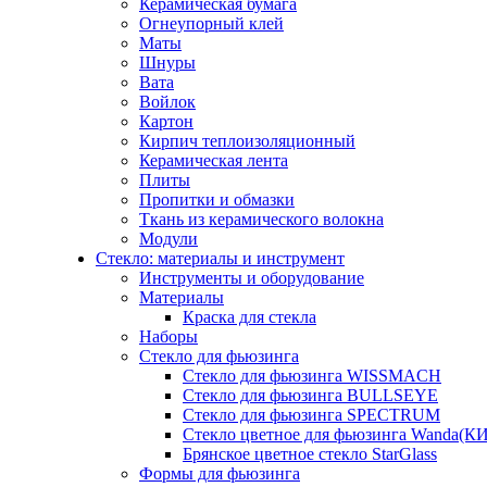
Керамическая бумага
Огнеупорный клей
Маты
Шнуры
Вата
Войлок
Картон
Кирпич теплоизоляционный
Керамическая лента
Плиты
Пропитки и обмазки
Ткань из керамического волокна
Модули
Стекло: материалы и инструмент
Инструменты и оборудование
Материалы
Краска для стекла
Наборы
Стекло для фьюзинга
Стекло для фьюзинга WISSMACH
Стекло для фьюзинга BULLSEYE
Стекло для фьюзинга SPECTRUM
Стекло цветное для фьюзинга Wanda(К
Брянское цветное стекло StarGlass
Формы для фьюзинга