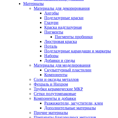
Материалы
Материалы для декорирования
Ангобы
Подглазурные краски
Глазури
Краска надглазурная
Пигменты
Пигменты пробники
Люстровая краска
Поталь
Подглазурные карандаши и маркеры
Наборы
Добавки и среды
Материалы для моделирования
Скульптурный пластилин
Компоненты
Соли и оксиды металлов
Фехраль и Нихром
Трубки керамические МКР
Сетки полутомпаковые
Компоненты и добавки
Разжижители, загустители, клеи
Дополнительные материалы
Прочие материалы
Препараты благородных металлов