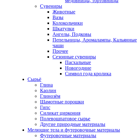
медовницы, тортовницы
Сувениры
Животные
Вазы
Колокольчики
Шкатулки
Ангелы, Подковы
Пепельницы, Аромалампы, Кальянные
чаши
Прочее
Сезонные сувениры
Пасхальные
Новогодние
Символ года кролика
Сырьё
Глина
Каолин
Глинозём
Шамотные порошки
Гипс
Силикат циркония
Полевошпатовое сырье
Другие природные материалы
Мелющие тела и футеровочные материалы
Футеровочные материалы