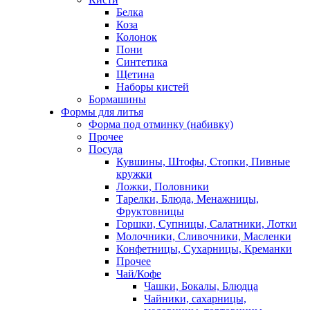
Белка
Коза
Колонок
Пони
Синтетика
Щетина
Наборы кистей
Бормашины
Формы для литья
Форма под отминку (набивку)
Прочее
Посуда
Кувшины, Штофы, Стопки, Пивные
кружки
Ложки, Половники
Тарелки, Блюда, Менажницы,
Фруктовницы
Горшки, Супницы, Салатники, Лотки
Молочники, Сливочники, Масленки
Конфетницы, Сухарницы, Креманки
Прочее
Чай/Кофе
Чашки, Бокалы, Блюдца
Чайники, сахарницы,