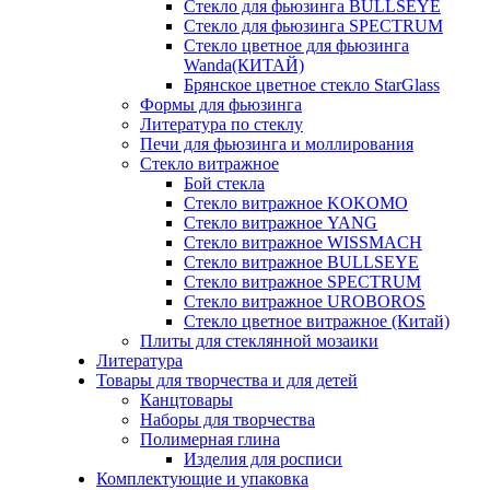
Стекло для фьюзинга BULLSEYE
Стекло для фьюзинга SPECTRUM
Стекло цветное для фьюзинга
Wanda(КИТАЙ)
Брянское цветное стекло StarGlass
Формы для фьюзинга
Литература по стеклу
Печи для фьюзинга и моллирования
Стекло витражное
Бой стекла
Стекло витражное KOKOMO
Стекло витражное YANG
Стекло витражное WISSMACH
Стекло витражное BULLSEYE
Стекло витражное SPECTRUM
Стекло витражное UROBOROS
Стекло цветное витражное (Китай)
Плиты для стеклянной мозаики
Литература
Товары для творчества и для детей
Канцтовары
Наборы для творчества
Полимерная глина
Изделия для росписи
Комплектующие и упаковка