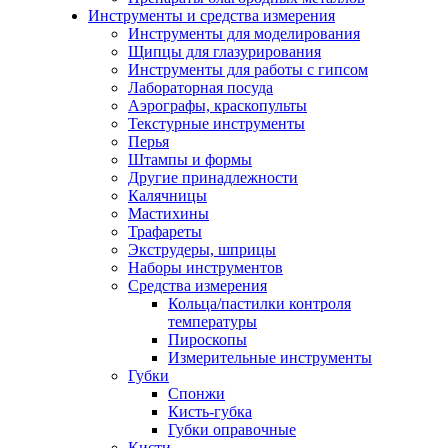
Инструменты и средства измерения
Инструменты для моделирования
Щипцы для глазурирования
Инструменты для работы с гипсом
Лабораторная посуда
Аэрографы, краскопульты
Текстурные инструменты
Перья
Штампы и формы
Другие принадлежности
Калячницы
Мастихины
Трафареты
Экструдеры, шприцы
Наборы инструментов
Средства измерения
Кольца/пастилки контроля
температуры
Пироскопы
Измерительные инструменты
Губки
Спонжи
Кисть-губка
Губки оправочные
Кисти