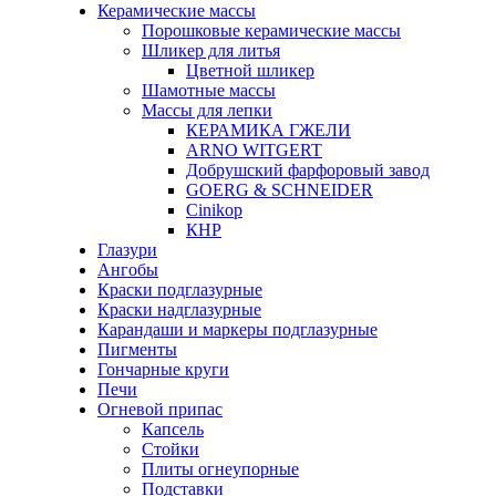
Керамические массы
Порошковые керамические массы
Шликер для литья
Цветной шликер
Шамотные массы
Массы для лепки
КЕРАМИКА ГЖЕЛИ
ARNO WITGERT
Добрушский фарфоровый завод
GOERG & SCHNEIDER
Cinikop
КНР
Глазури
Ангобы
Краски подглазурные
Краски надглазурные
Карандаши и маркеры подглазурные
Пигменты
Гончарные круги
Печи
Огневой припас
Капсель
Стойки
Плиты огнеупорные
Подставки