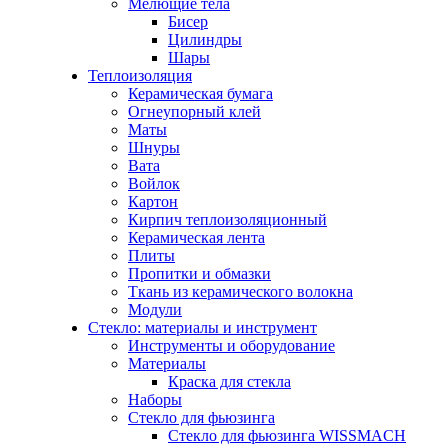
Мелющие тела
Бисер
Цилиндры
Шары
Теплоизоляция
Керамическая бумага
Огнеупорный клей
Маты
Шнуры
Вата
Войлок
Картон
Кирпич теплоизоляционный
Керамическая лента
Плиты
Пропитки и обмазки
Ткань из керамического волокна
Модули
Стекло: материалы и инструмент
Инструменты и оборудование
Материалы
Краска для стекла
Наборы
Стекло для фьюзинга
Стекло для фьюзинга WISSMACH