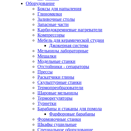
Оборудование
Боксы для напыления
Глиномялки
Заливочные столы
Запасные части
Карбидокремневые нагреватели
Компрессоры
Мебель для керамической студии
Джокерная система
Мельницы лабораторные
Мешалки
Модельные станки
Отстойники - сепараторы
Прессы
Раскатчики глины
Скульптурные станки
Термопреобразователи
Шаровые мельницы
Терморегуляторы
Турнетки
Барабаны и стаканы для помола
Фарфоровые барабаны
Формовочные станки
Шкафы сушильные
Специальное оборудование