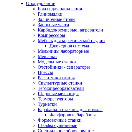
Оборудование
Боксы для напыления
Глиномялки
Заливочные столы
Запасные части
Карбидокремневые нагреватели
Компрессоры
Мебель для керамической студии
Джокерная система
Мельницы лабораторные
Мешалки
Модельные станки
Отстойники - сепараторы
Прессы
Раскатчики глины
Скульптурные станки
Термопреобразователи
Шаровые мельницы
Терморегуляторы
Турнетки
Барабаны и стаканы для помола
Фарфоровые барабаны
Формовочные станки
Шкафы сушильные
Специальное оборудование