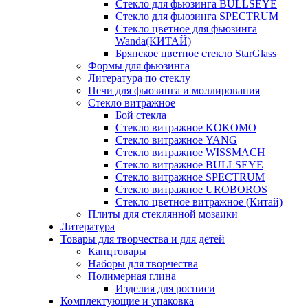
Стекло для фьюзинга BULLSEYE
Стекло для фьюзинга SPECTRUM
Стекло цветное для фьюзинга
Wanda(КИТАЙ)
Брянское цветное стекло StarGlass
Формы для фьюзинга
Литература по стеклу
Печи для фьюзинга и моллирования
Стекло витражное
Бой стекла
Стекло витражное KOKOMO
Стекло витражное YANG
Стекло витражное WISSMACH
Стекло витражное BULLSEYE
Стекло витражное SPECTRUM
Стекло витражное UROBOROS
Стекло цветное витражное (Китай)
Плиты для стеклянной мозаики
Литература
Товары для творчества и для детей
Канцтовары
Наборы для творчества
Полимерная глина
Изделия для росписи
Комплектующие и упаковка