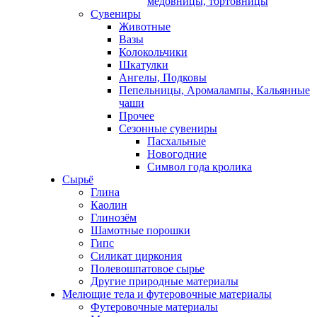
медовницы, тортовницы
Сувениры
Животные
Вазы
Колокольчики
Шкатулки
Ангелы, Подковы
Пепельницы, Аромалампы, Кальянные
чаши
Прочее
Сезонные сувениры
Пасхальные
Новогодние
Символ года кролика
Сырьё
Глина
Каолин
Глинозём
Шамотные порошки
Гипс
Силикат циркония
Полевошпатовое сырье
Другие природные материалы
Мелющие тела и футеровочные материалы
Футеровочные материалы