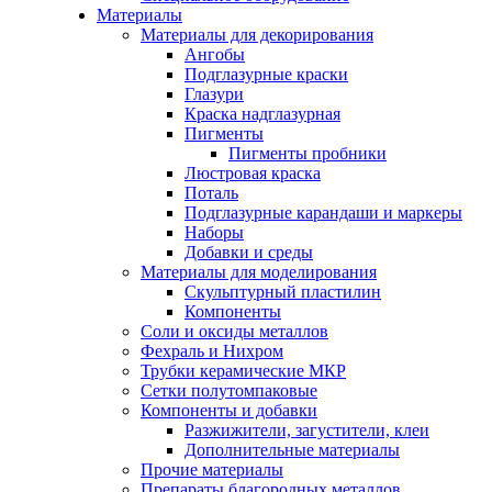
Материалы
Материалы для декорирования
Ангобы
Подглазурные краски
Глазури
Краска надглазурная
Пигменты
Пигменты пробники
Люстровая краска
Поталь
Подглазурные карандаши и маркеры
Наборы
Добавки и среды
Материалы для моделирования
Скульптурный пластилин
Компоненты
Соли и оксиды металлов
Фехраль и Нихром
Трубки керамические МКР
Сетки полутомпаковые
Компоненты и добавки
Разжижители, загустители, клеи
Дополнительные материалы
Прочие материалы
Препараты благородных металлов