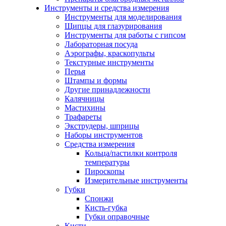
Инструменты и средства измерения
Инструменты для моделирования
Щипцы для глазурирования
Инструменты для работы с гипсом
Лабораторная посуда
Аэрографы, краскопульты
Текстурные инструменты
Перья
Штампы и формы
Другие принадлежности
Калячницы
Мастихины
Трафареты
Экструдеры, шприцы
Наборы инструментов
Средства измерения
Кольца/пастилки контроля
температуры
Пироскопы
Измерительные инструменты
Губки
Спонжи
Кисть-губка
Губки оправочные
Кисти