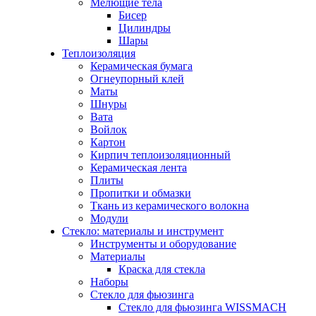
Мелющие тела
Бисер
Цилиндры
Шары
Теплоизоляция
Керамическая бумага
Огнеупорный клей
Маты
Шнуры
Вата
Войлок
Картон
Кирпич теплоизоляционный
Керамическая лента
Плиты
Пропитки и обмазки
Ткань из керамического волокна
Модули
Стекло: материалы и инструмент
Инструменты и оборудование
Материалы
Краска для стекла
Наборы
Стекло для фьюзинга
Стекло для фьюзинга WISSMACH