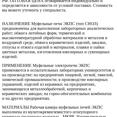
РФ. ОПТОВАЯ ЦЕНА оговаривается индивидуально и
определяется в зависимости от условий поставки. Стоимость
вы можете уточнить у специалиста.
НАЗНАЧЕНИЕ Муфельные печи ЭКПС (тип СНОЛ)
предназначены для выполнения лабораторных аналитических
работ; обжига литейных форм, термической и
высокотемпературной обработки материалов и металлов в
воздушной среде, обжига керамических изделий, закалки,
отпуска и отжига изделий и материалов, плавки и пайки
цветных металлов, изготовления ювелирных и сувенирных
изделий.
ПРИМЕНЕНИЕ Муфельные электропечи ЭКПС
применяются в испытательных лабораториях университетов и
на производстве: на предприятиях пищевой, легкой, тяжелой,
химической промышленности; в производстве ювелирных
украшений, изделий из
керамики; на предприятиях
,
занимающихся металлообработкой, кирпичных и
керамических заводах; на горно-обогатительных комбинатах
и на других предприятиях.
МАТЕРИАЛЫ Рабочая камера муфельных печей ЭКПС
выполнена из
мулитокремнеземистого огнеупорного
материала (рулонного волокна) – МКРВ. Нагревательные