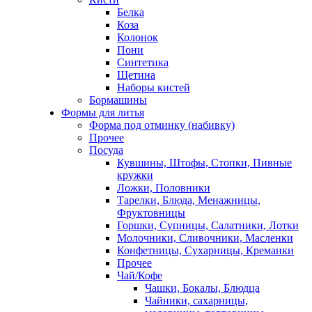
Белка
Коза
Колонок
Пони
Синтетика
Щетина
Наборы кистей
Бормашины
Формы для литья
Форма под отминку (набивку)
Прочее
Посуда
Кувшины, Штофы, Стопки, Пивные
кружки
Ложки, Половники
Тарелки, Блюда, Менажницы,
Фруктовницы
Горшки, Супницы, Салатники, Лотки
Молочники, Сливочники, Масленки
Конфетницы, Сухарницы, Креманки
Прочее
Чай/Кофе
Чашки, Бокалы, Блюдца
Чайники, сахарницы,