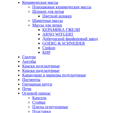
Керамические массы
Порошковые керамические массы
Шликер для литья
Цветной шликер
Шамотные массы
Массы для лепки
КЕРАМИКА ГЖЕЛИ
ARNO WITGERT
Добрушский фарфоровый завод
GOERG & SCHNEIDER
Cinikop
КНР
Глазури
Ангобы
Краски подглазурные
Краски надглазурные
Карандаши и маркеры подглазурные
Пигменты
Гончарные круги
Печи
Огневой припас
Капсель
Стойки
Плиты огнеупорные
Подставки