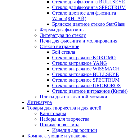
Стекло для фьюзинга BULLSEYE
Стекло для фьюзинга SPECTRUM
Стекло цветное для фьюзинга
Wanda(КИТАЙ)
Брянское цветное стекло StarGlass
Формы для фьюзинга
Литература по стеклу
Печи для фьюзинга и моллирования
Стекло витражное
Бой стекла
Стекло витражное KOKOMO
Стекло витражное YANG
Стекло витражное WISSMACH
Стекло витражное BULLSEYE
Стекло витражное SPECTRUM
Стекло витражное UROBOROS
Стекло цветное витражное (Китай)
Плиты для стеклянной мозаики
Литература
Товары для творчества и для детей
Канцтовары
Наборы для творчества
Полимерная глина
Изделия для росписи
Комплектующие и упаковка