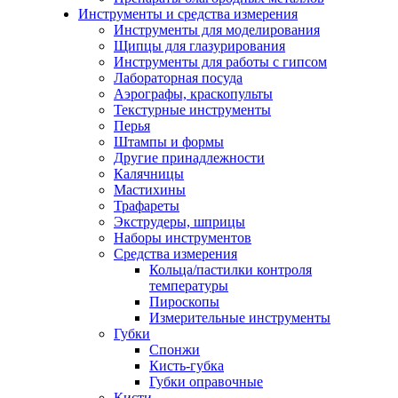
Инструменты и средства измерения
Инструменты для моделирования
Щипцы для глазурирования
Инструменты для работы с гипсом
Лабораторная посуда
Аэрографы, краскопульты
Текстурные инструменты
Перья
Штампы и формы
Другие принадлежности
Калячницы
Мастихины
Трафареты
Экструдеры, шприцы
Наборы инструментов
Средства измерения
Кольца/пастилки контроля
температуры
Пироскопы
Измерительные инструменты
Губки
Спонжи
Кисть-губка
Губки оправочные
Кисти