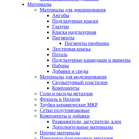
Материалы
Материалы для декорирования
Ангобы
Подглазурные краски
Глазури
Краска надглазурная
Пигменты
Пигменты пробники
Люстровая краска
Поталь
Подглазурные карандаши и маркеры
Наборы
Добавки и среды
Материалы для моделирования
Скульптурный пластилин
Компоненты
Соли и оксиды металлов
Фехраль и Нихром
Трубки керамические МКР
Сетки полутомпаковые
Компоненты и добавки
Разжижители, загустители, клеи
Дополнительные материалы
Прочие материалы
Препараты благородных металлов