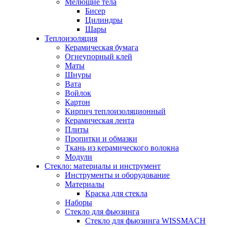
Мелющие тела
Бисер
Цилиндры
Шары
Теплоизоляция
Керамическая бумага
Огнеупорный клей
Маты
Шнуры
Вата
Войлок
Картон
Кирпич теплоизоляционный
Керамическая лента
Плиты
Пропитки и обмазки
Ткань из керамического волокна
Модули
Стекло: материалы и инструмент
Инструменты и оборудование
Материалы
Краска для стекла
Наборы
Стекло для фьюзинга
Стекло для фьюзинга WISSMACH