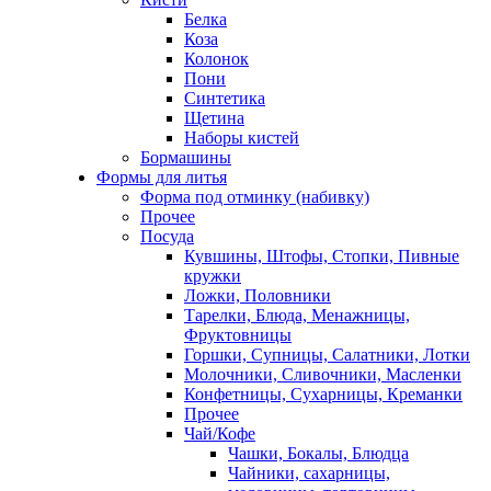
Белка
Коза
Колонок
Пони
Синтетика
Щетина
Наборы кистей
Бормашины
Формы для литья
Форма под отминку (набивку)
Прочее
Посуда
Кувшины, Штофы, Стопки, Пивные
кружки
Ложки, Половники
Тарелки, Блюда, Менажницы,
Фруктовницы
Горшки, Супницы, Салатники, Лотки
Молочники, Сливочники, Масленки
Конфетницы, Сухарницы, Креманки
Прочее
Чай/Кофе
Чашки, Бокалы, Блюдца
Чайники, сахарницы,