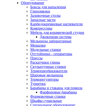
Оборудование
Боксы для напыления
Глиномялки
Заливочные столы
Запасные части
Карбидокремневые нагреватели
Компрессоры
Мебель для керамической студии
Джокерная система
Мельницы лабораторные
Мешалки
Модельные станки
Отстойники - сепараторы
Прессы
Раскатчики глины
Скульптурные станки
Термопреобразователи
Шаровые мельницы
Терморегуляторы
Турнетки
Барабаны и стаканы для помола
Фарфоровые барабаны
Формовочные станки
Шкафы сушильные
Специальное оборудование