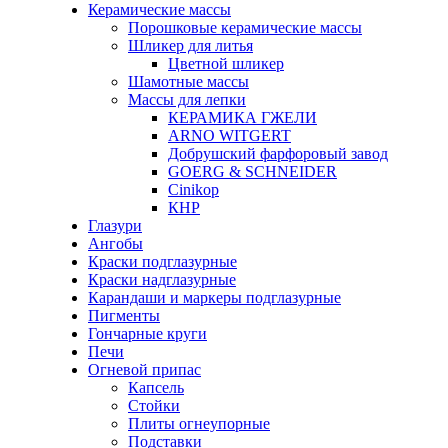
Керамические массы
Порошковые керамические массы
Шликер для литья
Цветной шликер
Шамотные массы
Массы для лепки
КЕРАМИКА ГЖЕЛИ
ARNO WITGERT
Добрушский фарфоровый завод
GOERG & SCHNEIDER
Cinikop
КНР
Глазури
Ангобы
Краски подглазурные
Краски надглазурные
Карандаши и маркеры подглазурные
Пигменты
Гончарные круги
Печи
Огневой припас
Капсель
Стойки
Плиты огнеупорные
Подставки