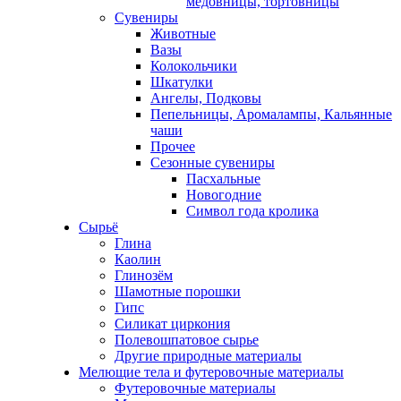
медовницы, тортовницы
Сувениры
Животные
Вазы
Колокольчики
Шкатулки
Ангелы, Подковы
Пепельницы, Аромалампы, Кальянные
чаши
Прочее
Сезонные сувениры
Пасхальные
Новогодние
Символ года кролика
Сырьё
Глина
Каолин
Глинозём
Шамотные порошки
Гипс
Силикат циркония
Полевошпатовое сырье
Другие природные материалы
Мелющие тела и футеровочные материалы
Футеровочные материалы