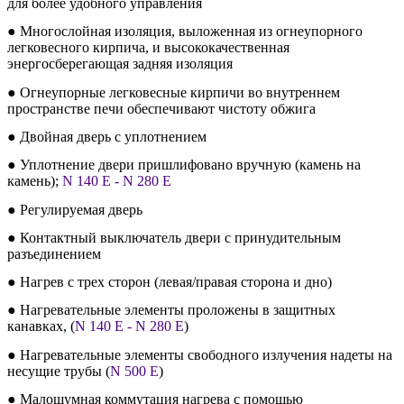
для более удобного управления
● Многослойная изоляция, выложенная из огнеупорного
легковесного кирпича, и высококачественная
энергосберегающая задняя изоляция
● Огнеупорные легковесные кирпичи во внутреннем
пространстве печи обеспечивают чистоту обжига
● Двойная дверь с уплотнением
● Уплотнение двери пришлифовано вручную (камень на
камень);
N 140 E - N 280 E
● Регулируемая дверь
● Контактный выключатель двери с принудительным
разъединением
● Нагрев с трех сторон (левая/правая сторона и дно)
● Нагревательные элементы проложены в защитных
канавках, (
N 140 E - N 280 E
)
● Нагревательные элементы свободного излучения надеты на
несущие трубы (
N 500 E
)
● Малошумная коммутация нагрева с помощью