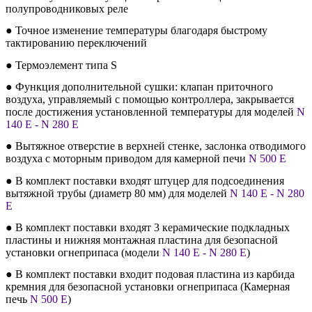
полупроводниковых реле
● Точное изменение температуры благодаря быстрому
тактированию переключений
● Термоэлемент типа S
● Функция дополнительной сушки: клапан приточного
воздуха, управляемый с помощью контроллера, закрывается
после достижения установленной температуры для моделей
N
140 E - N 280 E
● Вытяжное отверстие в верхней стенке, заслонка отводимого
воздуха с моторным приводом для камерной печи
N 500 E
● В комплект поставки входят штуцер для подсоединения
вытяжной трубы (диаметр 80 мм) для моделей
N 140 E - N 280
E
● В комплект поставки входят 3 керамические подкладных
пластины и нижняя монтажная пластина для безопасной
установки огнеприпаса (модели
N 140 E - N 280 E
)
● В комплект поставки входит подовая пластина из карбида
кремния для безопасной установки огнеприпаса (Камерная
печь
N 500 E
)