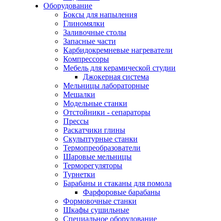
Оборудование
Боксы для напыления
Глиномялки
Заливочные столы
Запасные части
Карбидокремневые нагреватели
Компрессоры
Мебель для керамической студии
Джокерная система
Мельницы лабораторные
Мешалки
Модельные станки
Отстойники - сепараторы
Прессы
Раскатчики глины
Скульптурные станки
Термопреобразователи
Шаровые мельницы
Терморегуляторы
Турнетки
Барабаны и стаканы для помола
Фарфоровые барабаны
Формовочные станки
Шкафы сушильные
Специальное оборудование