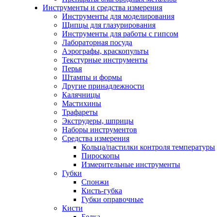
Инструменты и средства измерения
Инструменты для моделирования
Щипцы для глазурирования
Инструменты для работы с гипсом
Лабораторная посуда
Аэрографы, краскопульты
Текстурные инструменты
Перья
Штампы и формы
Другие принадлежности
Калячницы
Мастихины
Трафареты
Экструдеры, шприцы
Наборы инструментов
Средства измерения
Кольца/пастилки контроля температуры
Пироскопы
Измерительные инструменты
Губки
Спонжи
Кисть-губка
Губки оправочные
Кисти
Белка