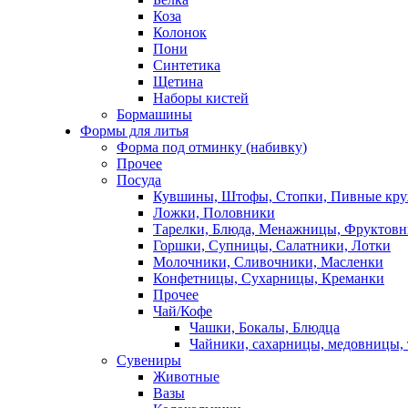
Коза
Колонок
Пони
Синтетика
Щетина
Наборы кистей
Бормашины
Формы для литья
Форма под отминку (набивку)
Прочее
Посуда
Кувшины, Штофы, Стопки, Пивные кр
Ложки, Половники
Тарелки, Блюда, Менажницы, Фруктов
Горшки, Супницы, Салатники, Лотки
Молочники, Сливочники, Масленки
Конфетницы, Сухарницы, Креманки
Прочее
Чай/Кофе
Чашки, Бокалы, Блюдца
Чайники, сахарницы, медовницы,
Сувениры
Животные
Вазы