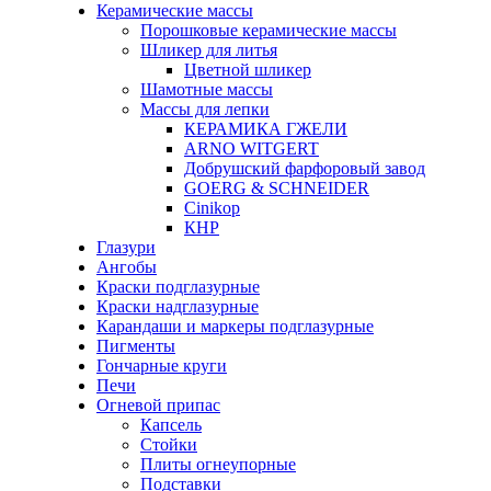
Керамические массы
Порошковые керамические массы
Шликер для литья
Цветной шликер
Шамотные массы
Массы для лепки
КЕРАМИКА ГЖЕЛИ
ARNO WITGERT
Добрушский фарфоровый завод
GOERG & SCHNEIDER
Cinikop
КНР
Глазури
Ангобы
Краски подглазурные
Краски надглазурные
Карандаши и маркеры подглазурные
Пигменты
Гончарные круги
Печи
Огневой припас
Капсель
Стойки
Плиты огнеупорные
Подставки