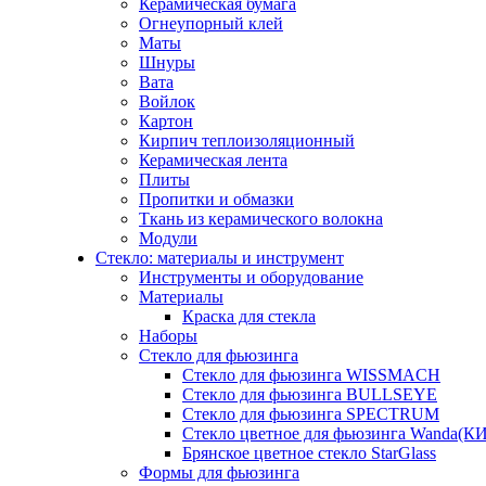
Керамическая бумага
Огнеупорный клей
Маты
Шнуры
Вата
Войлок
Картон
Кирпич теплоизоляционный
Керамическая лента
Плиты
Пропитки и обмазки
Ткань из керамического волокна
Модули
Стекло: материалы и инструмент
Инструменты и оборудование
Материалы
Краска для стекла
Наборы
Стекло для фьюзинга
Стекло для фьюзинга WISSMACH
Стекло для фьюзинга BULLSEYE
Стекло для фьюзинга SPECTRUM
Стекло цветное для фьюзинга Wanda(К
Брянское цветное стекло StarGlass
Формы для фьюзинга