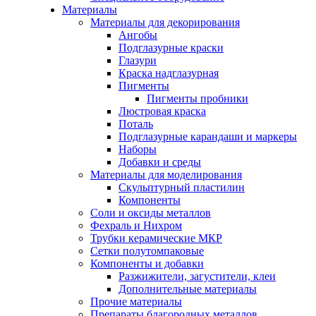
Материалы
Материалы для декорирования
Ангобы
Подглазурные краски
Глазури
Краска надглазурная
Пигменты
Пигменты пробники
Люстровая краска
Поталь
Подглазурные карандаши и маркеры
Наборы
Добавки и среды
Материалы для моделирования
Скульптурный пластилин
Компоненты
Соли и оксиды металлов
Фехраль и Нихром
Трубки керамические МКР
Сетки полутомпаковые
Компоненты и добавки
Разжижители, загустители, клеи
Дополнительные материалы
Прочие материалы
Препараты благородных металлов