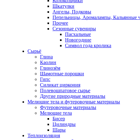
Колокольчики
Шкатулки
Ангелы, Подковы
Пепельницы, Аромалампы, Кальянные 
Прочее
Сезонные сувениры
Пасхальные
Новогодние
Символ года кролика
Сырьё
Глина
Каолин
Глинозём
Шамотные порошки
Гипс
Силикат циркония
Полевошпатовое сырье
Другие природные материалы
Мелющие тела и футеровочные материалы
Футеровочные материалы
Мелющие тела
Бисер
Цилиндры
Шары
Теплоизоляция