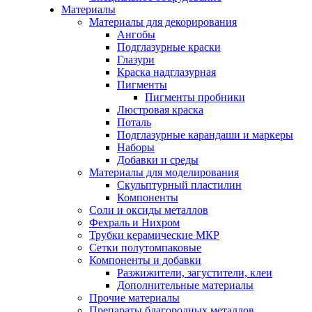
Материалы
Материалы для декорирования
Ангобы
Подглазурные краски
Глазури
Краска надглазурная
Пигменты
Пигменты пробники
Люстровая краска
Поталь
Подглазурные карандаши и маркеры
Наборы
Добавки и среды
Материалы для моделирования
Скульптурный пластилин
Компоненты
Соли и оксиды металлов
Фехраль и Нихром
Трубки керамические МКР
Сетки полутомпаковые
Компоненты и добавки
Разжижители, загустители, клеи
Дополнительные материалы
Прочие материалы
Препараты благородных металлов