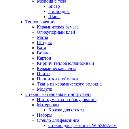
Мелющие тела
Бисер
Цилиндры
Шары
Теплоизоляция
Керамическая бумага
Огнеупорный клей
Маты
Шнуры
Вата
Войлок
Картон
Кирпич теплоизоляционный
Керамическая лента
Плиты
Пропитки и обмазки
Ткань из керамического волокна
Модули
Стекло: материалы и инструмент
Инструменты и оборудование
Материалы
Краска для стекла
Наборы
Стекло для фьюзинга
Стекло для фьюзинга WISSMACH