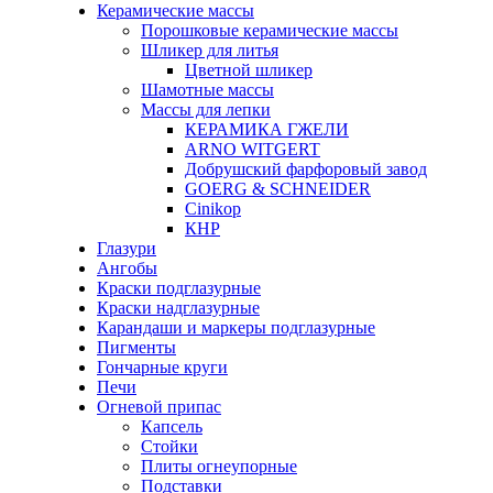
Керамические массы
Порошковые керамические массы
Шликер для литья
Цветной шликер
Шамотные массы
Массы для лепки
КЕРАМИКА ГЖЕЛИ
ARNO WITGERT
Добрушский фарфоровый завод
GOERG & SCHNEIDER
Cinikop
КНР
Глазури
Ангобы
Краски подглазурные
Краски надглазурные
Карандаши и маркеры подглазурные
Пигменты
Гончарные круги
Печи
Огневой припас
Капсель
Стойки
Плиты огнеупорные
Подставки