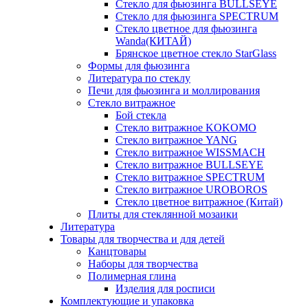
Стекло для фьюзинга BULLSEYE
Стекло для фьюзинга SPECTRUM
Стекло цветное для фьюзинга
Wanda(КИТАЙ)
Брянское цветное стекло StarGlass
Формы для фьюзинга
Литература по стеклу
Печи для фьюзинга и моллирования
Стекло витражное
Бой стекла
Стекло витражное KOKOMO
Стекло витражное YANG
Стекло витражное WISSMACH
Стекло витражное BULLSEYE
Стекло витражное SPECTRUM
Стекло витражное UROBOROS
Стекло цветное витражное (Китай)
Плиты для стеклянной мозаики
Литература
Товары для творчества и для детей
Канцтовары
Наборы для творчества
Полимерная глина
Изделия для росписи
Комплектующие и упаковка