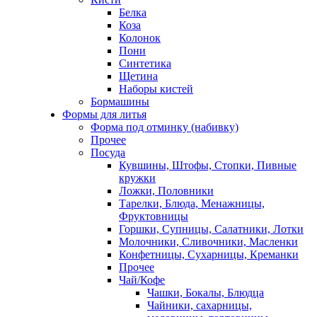
Белка
Коза
Колонок
Пони
Синтетика
Щетина
Наборы кистей
Бормашины
Формы для литья
Форма под отминку (набивку)
Прочее
Посуда
Кувшины, Штофы, Стопки, Пивные
кружки
Ложки, Половники
Тарелки, Блюда, Менажницы,
Фруктовницы
Горшки, Супницы, Салатники, Лотки
Молочники, Сливочники, Масленки
Конфетницы, Сухарницы, Креманки
Прочее
Чай/Кофе
Чашки, Бокалы, Блюдца
Чайники, сахарницы,