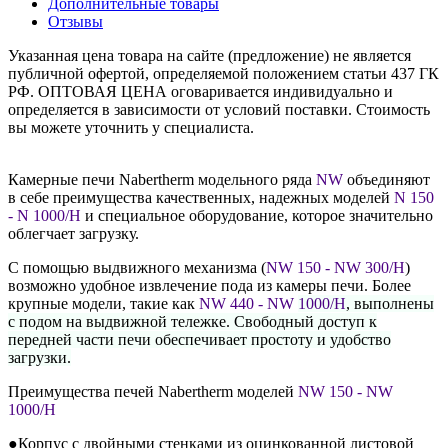
Дополнительные товары
Отзывы
Указанная цена товара на сайте (предложение) не является
публичной офертой, определяемой положением статьи 437 ГК
РФ. ОПТОВАЯ ЦЕНА оговаривается индивидуально и
определяется в зависимости от условий поставки. Стоимость
вы можете уточнить у специалиста.
Камерные печи
Nabertherm
модельного ряда
NW
объединяют
в себе преимущества качественных, надежных моделей
N 150
- N 1000/H
и специальное оборудование, которое значительно
облегчает загрузку.
С помощью выдвижного механизма
(
NW 150 - NW 300/H
)
возможно удобное извлечение пода из камеры печи. Более
крупные модели, такие как
NW 440 - NW
1000/H
, выполнены
с подом на выдвижной тележке. Свободный доступ к
передней части печи обеспечивает простоту и удобство
загрузки.
Преимущества печей
Nabertherm
моделей
NW 150 - NW
1000/H
●Корпус с двойными стенками из оцинкованной листовой