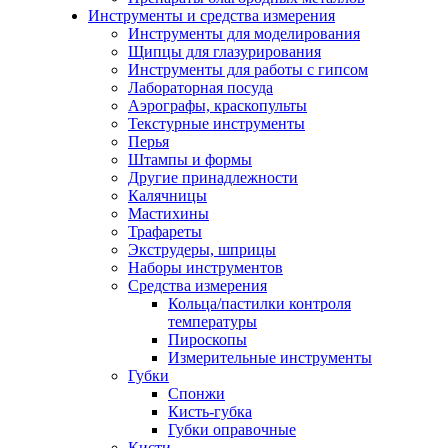
Инструменты и средства измерения
Инструменты для моделирования
Щипцы для глазурирования
Инструменты для работы с гипсом
Лабораторная посуда
Аэрографы, краскопульты
Текстурные инструменты
Перья
Штампы и формы
Другие принадлежности
Калячницы
Мастихины
Трафареты
Экструдеры, шприцы
Наборы инструментов
Средства измерения
Кольца/пастилки контроля
температуры
Пироскопы
Измерительные инструменты
Губки
Спонжи
Кисть-губка
Губки оправочные
Кисти