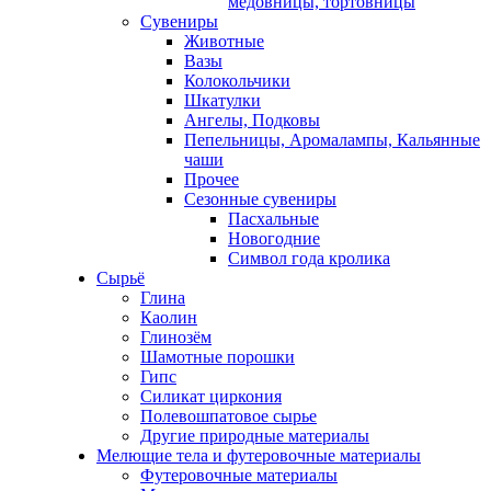
медовницы, тортовницы
Сувениры
Животные
Вазы
Колокольчики
Шкатулки
Ангелы, Подковы
Пепельницы, Аромалампы, Кальянные
чаши
Прочее
Сезонные сувениры
Пасхальные
Новогодние
Символ года кролика
Сырьё
Глина
Каолин
Глинозём
Шамотные порошки
Гипс
Силикат циркония
Полевошпатовое сырье
Другие природные материалы
Мелющие тела и футеровочные материалы
Футеровочные материалы