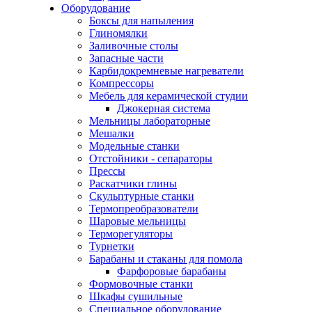
Оборудование
Боксы для напыления
Глиномялки
Заливочные столы
Запасные части
Карбидокремневые нагреватели
Компрессоры
Мебель для керамической студии
Джокерная система
Мельницы лабораторные
Мешалки
Модельные станки
Отстойники - сепараторы
Прессы
Раскатчики глины
Скульптурные станки
Термопреобразователи
Шаровые мельницы
Терморегуляторы
Турнетки
Барабаны и стаканы для помола
Фарфоровые барабаны
Формовочные станки
Шкафы сушильные
Специальное оборудование