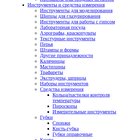
Инструменты и средства измерения
Инструменты для моделирования
Щипцы для глазурирования
Инструменты для работы с гипсом
Лабораторная посуда
Аэрографы, краскопульты
Текстурные инструменты
Перья
Штампы и формы
Другие принадлежности
Калячницы
Мастихины
Трафареты
Экструдеры, шприцы
Наборы инструментов
Средства измерения
Кольца/пастилки контроля
температуры
Пироскопы
Измерительные инструменты
Губки
Спонжи
Кисть-губка
Губки оправочные
Кисти