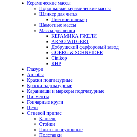
Керамические массы
Порошковые керамические массы
Шликер для литья
Цветной шликер
Шамотные массы
Массы для лепки
КЕРАМИКА ГЖЕЛИ
ARNO WITGERT
Добрушский фарфоровый завод
GOERG & SCHNEIDER
Cinikop
КНР
Глазури
Ангобы
Краски подглазурные
Краски надглазурные
Карандаши и маркеры подглазурные
Пигменты
Гончарные круги
Печи
Огневой припас
Капсель
Стойки
Плиты огнеупорные
Подставки