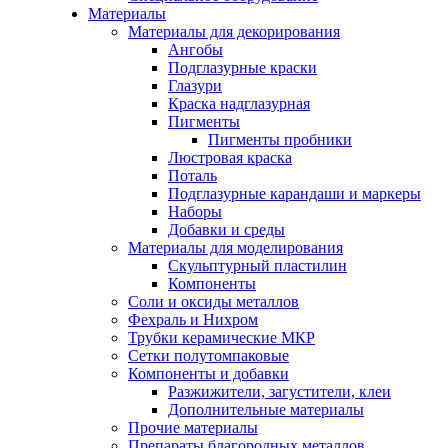
Материалы
Материалы для декорирования
Ангобы
Подглазурные краски
Глазури
Краска надглазурная
Пигменты
Пигменты пробники
Люстровая краска
Поталь
Подглазурные карандаши и маркеры
Наборы
Добавки и среды
Материалы для моделирования
Скульптурный пластилин
Компоненты
Соли и оксиды металлов
Фехраль и Нихром
Трубки керамические МКР
Сетки полутомпаковые
Компоненты и добавки
Разжижители, загустители, клеи
Дополнительные материалы
Прочие материалы
Препараты благородных металлов