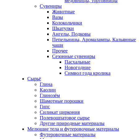
медовницы, тортовницы
Сувениры
Животные
Вазы
Колокольчики
Шкатулки
Ангелы, Подковы
Пепельницы, Аромалампы, Кальянные
чаши
Прочее
Сезонные сувениры
Пасхальные
Новогодние
Символ года кролика
Сырьё
Глина
Каолин
Глинозём
Шамотные порошки
Гипс
Силикат циркония
Полевошпатовое сырье
Другие природные материалы
Мелющие тела и футеровочные материалы
Футеровочные материалы