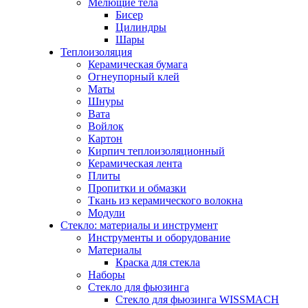
Мелющие тела
Бисер
Цилиндры
Шары
Теплоизоляция
Керамическая бумага
Огнеупорный клей
Маты
Шнуры
Вата
Войлок
Картон
Кирпич теплоизоляционный
Керамическая лента
Плиты
Пропитки и обмазки
Ткань из керамического волокна
Модули
Стекло: материалы и инструмент
Инструменты и оборудование
Материалы
Краска для стекла
Наборы
Стекло для фьюзинга
Стекло для фьюзинга WISSMACH