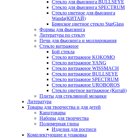
Стекло для фьюзинга BULLSEYE
Стекло для фьюзинга SPECTRUM
Стекло цветное для фьюзинга
Wanda(КИТАЙ)
Брянское цветное стекло StarGlass
Формы для фьюзинга
Литература по стеклу
Печи для фьюзинга и моллирования
Стекло витражное
Бой стекла
Стекло витражное KOKOMO
Стекло витражное YANG
Стекло витражное WISSMACH
Стекло витражное BULLSEYE
Стекло витражное SPECTRUM
Стекло витражное UROBOROS
Стекло цветное витражное (Китай)
Плиты для стеклянной мозаики
Литература
Товары для творчества и для детей
Канцтовары
Наборы для творчества
Полимерная глина
Изделия для росписи
Комплектующие и упаковка