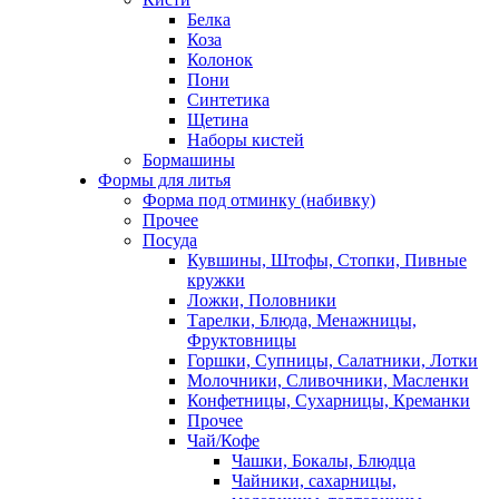
Белка
Коза
Колонок
Пони
Синтетика
Щетина
Наборы кистей
Бормашины
Формы для литья
Форма под отминку (набивку)
Прочее
Посуда
Кувшины, Штофы, Стопки, Пивные
кружки
Ложки, Половники
Тарелки, Блюда, Менажницы,
Фруктовницы
Горшки, Супницы, Салатники, Лотки
Молочники, Сливочники, Масленки
Конфетницы, Сухарницы, Креманки
Прочее
Чай/Кофе
Чашки, Бокалы, Блюдца
Чайники, сахарницы,