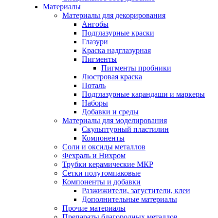
Материалы
Материалы для декорирования
Ангобы
Подглазурные краски
Глазури
Краска надглазурная
Пигменты
Пигменты пробники
Люстровая краска
Поталь
Подглазурные карандаши и маркеры
Наборы
Добавки и среды
Материалы для моделирования
Скульптурный пластилин
Компоненты
Соли и оксиды металлов
Фехраль и Нихром
Трубки керамические МКР
Сетки полутомпаковые
Компоненты и добавки
Разжижители, загустители, клеи
Дополнительные материалы
Прочие материалы
Препараты благородных металлов