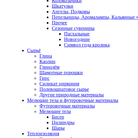
Колокольчики
Шкатулки
Ангелы, Подковы
Пепельницы, Аромалампы, Кальянные 
Прочее
Сезонные сувениры
Пасхальные
Новогодние
Символ года кролика
Сырьё
Глина
Каолин
Глинозём
Шамотные порошки
Гипс
Силикат циркония
Полевошпатовое сырье
Другие природные материалы
Мелющие тела и футеровочные материалы
Футеровочные материалы
Мелющие тела
Бисер
Цилиндры
Шары
Теплоизоляция