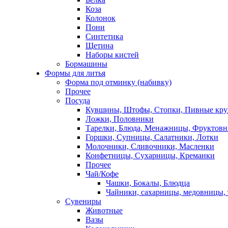
Коза
Колонок
Пони
Синтетика
Щетина
Наборы кистей
Бормашины
Формы для литья
Форма под отминку (набивку)
Прочее
Посуда
Кувшины, Штофы, Стопки, Пивные кр
Ложки, Половники
Тарелки, Блюда, Менажницы, Фруктов
Горшки, Супницы, Салатники, Лотки
Молочники, Сливочники, Масленки
Конфетницы, Сухарницы, Креманки
Прочее
Чай/Кофе
Чашки, Бокалы, Блюдца
Чайники, сахарницы, медовницы,
Сувениры
Животные
Вазы