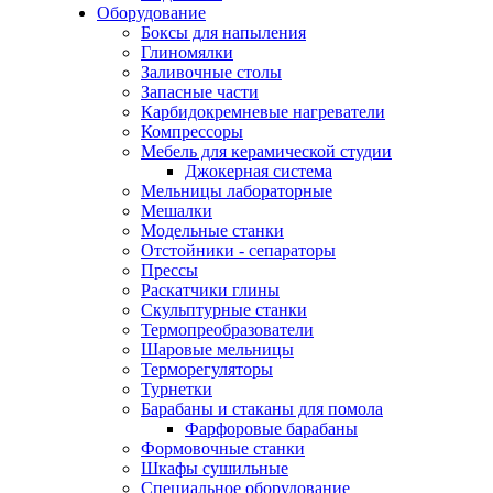
Оборудование
Боксы для напыления
Глиномялки
Заливочные столы
Запасные части
Карбидокремневые нагреватели
Компрессоры
Мебель для керамической студии
Джокерная система
Мельницы лабораторные
Мешалки
Модельные станки
Отстойники - сепараторы
Прессы
Раскатчики глины
Скульптурные станки
Термопреобразователи
Шаровые мельницы
Терморегуляторы
Турнетки
Барабаны и стаканы для помола
Фарфоровые барабаны
Формовочные станки
Шкафы сушильные
Специальное оборудование