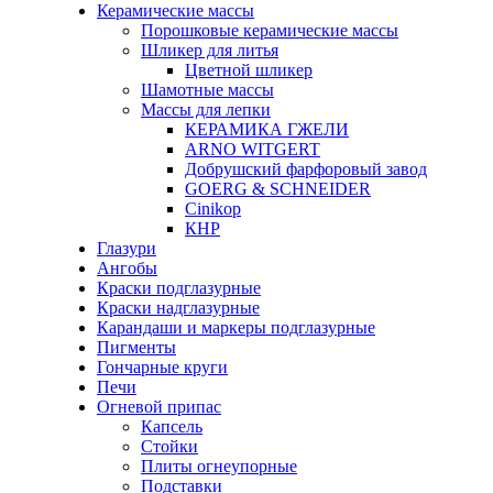
Керамические массы
Порошковые керамические массы
Шликер для литья
Цветной шликер
Шамотные массы
Массы для лепки
КЕРАМИКА ГЖЕЛИ
ARNO WITGERT
Добрушский фарфоровый завод
GOERG & SCHNEIDER
Cinikop
КНР
Глазури
Ангобы
Краски подглазурные
Краски надглазурные
Карандаши и маркеры подглазурные
Пигменты
Гончарные круги
Печи
Огневой припас
Капсель
Стойки
Плиты огнеупорные
Подставки