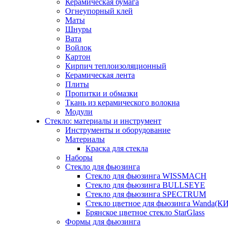
Керамическая бумага
Огнеупорный клей
Маты
Шнуры
Вата
Войлок
Картон
Кирпич теплоизоляционный
Керамическая лента
Плиты
Пропитки и обмазки
Ткань из керамического волокна
Модули
Стекло: материалы и инструмент
Инструменты и оборудование
Материалы
Краска для стекла
Наборы
Стекло для фьюзинга
Стекло для фьюзинга WISSMACH
Стекло для фьюзинга BULLSEYE
Стекло для фьюзинга SPECTRUM
Стекло цветное для фьюзинга Wanda(К
Брянское цветное стекло StarGlass
Формы для фьюзинга