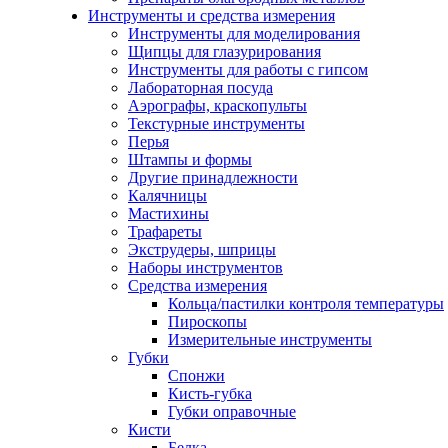
Инструменты и средства измерения
Инструменты для моделирования
Щипцы для глазурирования
Инструменты для работы с гипсом
Лабораторная посуда
Аэрографы, краскопульты
Текстурные инструменты
Перья
Штампы и формы
Другие принадлежности
Калячницы
Мастихины
Трафареты
Экструдеры, шприцы
Наборы инструментов
Средства измерения
Кольца/пастилки контроля температуры
Пироскопы
Измерительные инструменты
Губки
Спонжи
Кисть-губка
Губки оправочные
Кисти
Белка