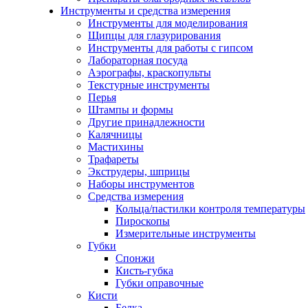
Инструменты и средства измерения
Инструменты для моделирования
Щипцы для глазурирования
Инструменты для работы с гипсом
Лабораторная посуда
Аэрографы, краскопульты
Текстурные инструменты
Перья
Штампы и формы
Другие принадлежности
Калячницы
Мастихины
Трафареты
Экструдеры, шприцы
Наборы инструментов
Средства измерения
Кольца/пастилки контроля температуры
Пироскопы
Измерительные инструменты
Губки
Спонжи
Кисть-губка
Губки оправочные
Кисти
Белка