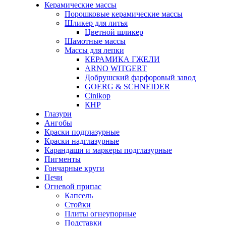
Керамические массы
Порошковые керамические массы
Шликер для литья
Цветной шликер
Шамотные массы
Массы для лепки
КЕРАМИКА ГЖЕЛИ
ARNO WITGERT
Добрушский фарфоровый завод
GOERG & SCHNEIDER
Cinikop
КНР
Глазури
Ангобы
Краски подглазурные
Краски надглазурные
Карандаши и маркеры подглазурные
Пигменты
Гончарные круги
Печи
Огневой припас
Капсель
Стойки
Плиты огнеупорные
Подставки