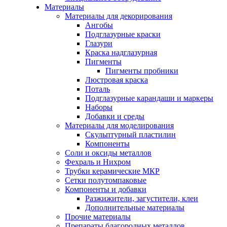
Материалы
Материалы для декорирования
Ангобы
Подглазурные краски
Глазури
Краска надглазурная
Пигменты
Пигменты пробники
Люстровая краска
Поталь
Подглазурные карандаши и маркеры
Наборы
Добавки и среды
Материалы для моделирования
Скульптурный пластилин
Компоненты
Соли и оксиды металлов
Фехраль и Нихром
Трубки керамические МКР
Сетки полутомпаковые
Компоненты и добавки
Разжижители, загустители, клеи
Дополнительные материалы
Прочие материалы
Препараты благородных металлов