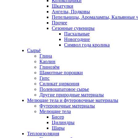
Колокольчики
Шкатулки
Ангелы, Подковы
Пепельницы, Аромалампы, Кальянные 
Прочее
Сезонные сувениры
Пасхальные
Новогодние
Символ года кролика
Сырьё
Глина
Каолин
Глинозём
Шамотные порошки
Гипс
Силикат циркония
Полевошпатовое сырье
Другие природные материалы
Мелющие тела и футеровочные материалы
Футеровочные материалы
Мелющие тела
Бисер
Цилиндры
Шары
Теплоизоляция