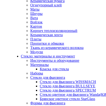
Керамическая бумага
Огнеупорный клей
Маты
Шнуры
Вата
Войлок
Картон
Кирпич теплоизоляционный
Керамическая лента
Плиты
Пропитки и обмазки
Ткань из керамического волокна
Модули
Стекло: материалы и инструмент
Инструменты и оборудование
Материалы
Краска для стекла
Наборы
Стекло для фьюзинга
Стекло для фьюзинга WISSMACH
Стекло для фьюзинга BULLSEYE
Стекло для фьюзинга SPECTRUM
Стекло цветное для фьюзинга Wanda(К
Брянское цветное стекло StarGlass
Формы для фьюзинга