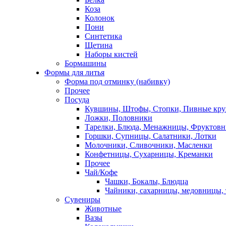
Коза
Колонок
Пони
Синтетика
Щетина
Наборы кистей
Бормашины
Формы для литья
Форма под отминку (набивку)
Прочее
Посуда
Кувшины, Штофы, Стопки, Пивные кр
Ложки, Половники
Тарелки, Блюда, Менажницы, Фруктов
Горшки, Супницы, Салатники, Лотки
Молочники, Сливочники, Масленки
Конфетницы, Сухарницы, Креманки
Прочее
Чай/Кофе
Чашки, Бокалы, Блюдца
Чайники, сахарницы, медовницы,
Сувениры
Животные
Вазы