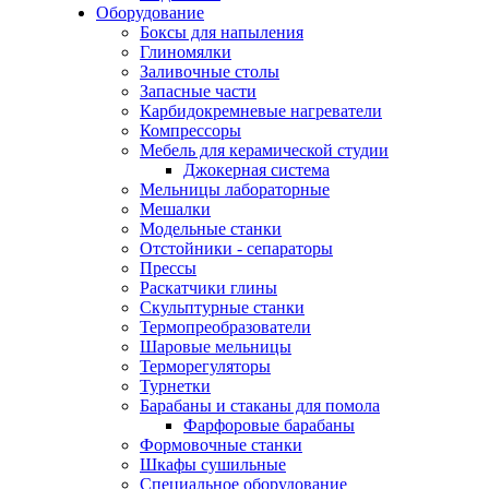
Оборудование
Боксы для напыления
Глиномялки
Заливочные столы
Запасные части
Карбидокремневые нагреватели
Компрессоры
Мебель для керамической студии
Джокерная система
Мельницы лабораторные
Мешалки
Модельные станки
Отстойники - сепараторы
Прессы
Раскатчики глины
Скульптурные станки
Термопреобразователи
Шаровые мельницы
Терморегуляторы
Турнетки
Барабаны и стаканы для помола
Фарфоровые барабаны
Формовочные станки
Шкафы сушильные
Специальное оборудование