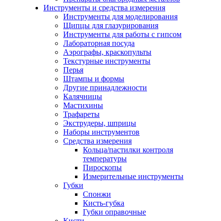
Инструменты и средства измерения
Инструменты для моделирования
Щипцы для глазурирования
Инструменты для работы с гипсом
Лабораторная посуда
Аэрографы, краскопульты
Текстурные инструменты
Перья
Штампы и формы
Другие принадлежности
Калячницы
Мастихины
Трафареты
Экструдеры, шприцы
Наборы инструментов
Средства измерения
Кольца/пастилки контроля
температуры
Пироскопы
Измерительные инструменты
Губки
Спонжи
Кисть-губка
Губки оправочные
Кисти