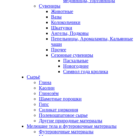
медовницы, тортовницы
Сувениры
Животные
Вазы
Колокольчики
Шкатулки
Ангелы, Подковы
Пепельницы, Аромалампы, Кальянные
чаши
Прочее
Сезонные сувениры
Пасхальные
Новогодние
Символ года кролика
Сырьё
Глина
Каолин
Глинозём
Шамотные порошки
Гипс
Силикат циркония
Полевошпатовое сырье
Другие природные материалы
Мелющие тела и футеровочные материалы
Футеровочные материалы