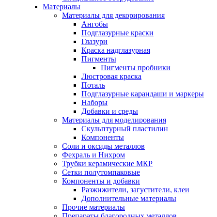
Материалы
Материалы для декорирования
Ангобы
Подглазурные краски
Глазури
Краска надглазурная
Пигменты
Пигменты пробники
Люстровая краска
Поталь
Подглазурные карандаши и маркеры
Наборы
Добавки и среды
Материалы для моделирования
Скульптурный пластилин
Компоненты
Соли и оксиды металлов
Фехраль и Нихром
Трубки керамические МКР
Сетки полутомпаковые
Компоненты и добавки
Разжижители, загустители, клеи
Дополнительные материалы
Прочие материалы
Препараты благородных металлов