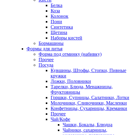
Белка
Коза
Колонок
Пони
Синтетика
Щетина
Наборы кистей
Бормашины
Формы для литья
Форма под отминку (набивку)
Прочее
Посуда
Кувшины, Штофы, Стопки, Пивные
кружки
Ложки, Половники
Тарелки, Блюда, Менажницы,
Фруктовницы
Горшки, Супницы, Салатники, Лотки
Молочники, Сливочники, Масленки
Конфетницы, Сухарницы, Креманки
Прочее
Чай/Кофе
Чашки, Бокалы, Блюдца
Чайники, сахарницы,