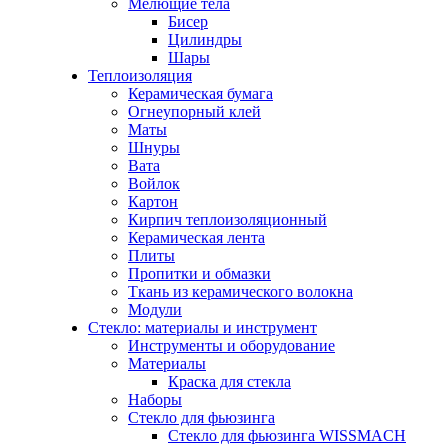
Мелющие тела
Бисер
Цилиндры
Шары
Теплоизоляция
Керамическая бумага
Огнеупорный клей
Маты
Шнуры
Вата
Войлок
Картон
Кирпич теплоизоляционный
Керамическая лента
Плиты
Пропитки и обмазки
Ткань из керамического волокна
Модули
Стекло: материалы и инструмент
Инструменты и оборудование
Материалы
Краска для стекла
Наборы
Стекло для фьюзинга
Стекло для фьюзинга WISSMACH