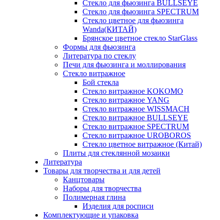
Стекло для фьюзинга BULLSEYE
Стекло для фьюзинга SPECTRUM
Стекло цветное для фьюзинга
Wanda(КИТАЙ)
Брянское цветное стекло StarGlass
Формы для фьюзинга
Литература по стеклу
Печи для фьюзинга и моллирования
Стекло витражное
Бой стекла
Стекло витражное KOKOMO
Стекло витражное YANG
Стекло витражное WISSMACH
Стекло витражное BULLSEYE
Стекло витражное SPECTRUM
Стекло витражное UROBOROS
Стекло цветное витражное (Китай)
Плиты для стеклянной мозаики
Литература
Товары для творчества и для детей
Канцтовары
Наборы для творчества
Полимерная глина
Изделия для росписи
Комплектующие и упаковка