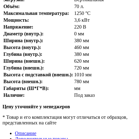
Объём:
70
л.
Максимальная температура:
1250
°С
Мощность:
3,6
кВт
Напряжение:
220
В
Диаметр (внутр.):
0
мм
Ширина (внутр.):
380
мм
Высота (внутр.):
460
мм
Глубина (внутр.):
380
мм
Ширина (внешн.):
620
мм
Глубина (внешн.):
720
мм
Высота с подставкой (внешн.):
1010
мм
Высота (внешн.):
780
мм
Габариты (Ш*Г*В):
мм
Наличие:
Под заказ
Цену уточняйте у менеджеров
* Товар и его комплектация могут отличаться от образцов,
представленных на сайте
Описание
Дополнительные товары