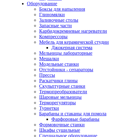
Оборудование
Боксы для напыления
Глиномялки
Заливочные столы
Запасные части
Карбидокремневые нагреватели
Компрессоры
Мебель для керамической студии
Джокерная система
Мельницы лабораторные
Мешалки
Модельные станки
Отстойники - сепараторы
Прессы
Раскатчики глины
Скульптурные станки
Термопреобразователи
Шаровые мельницы
Терморегуляторы
Турнетки
Барабаны и стаканы для помола
Фарфоровые барабаны
Формовочные станки
Шкафы сушильные
Специальное оборудование