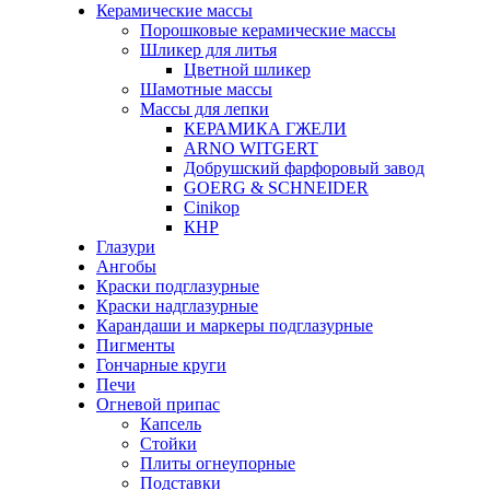
Керамические массы
Порошковые керамические массы
Шликер для литья
Цветной шликер
Шамотные массы
Массы для лепки
КЕРАМИКА ГЖЕЛИ
ARNO WITGERT
Добрушский фарфоровый завод
GOERG & SCHNEIDER
Cinikop
КНР
Глазури
Ангобы
Краски подглазурные
Краски надглазурные
Карандаши и маркеры подглазурные
Пигменты
Гончарные круги
Печи
Огневой припас
Капсель
Стойки
Плиты огнеупорные
Подставки