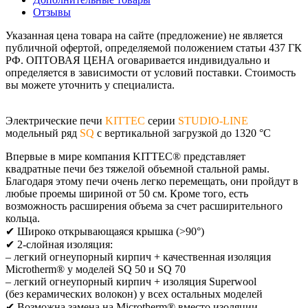
Отзывы
Указанная цена товара на сайте (предложение) не является
публичной офертой, определяемой положением статьи 437 ГК
РФ. ОПТОВАЯ ЦЕНА оговаривается индивидуально и
определяется в зависимости от условий поставки. Стоимость
вы можете уточнить у специалиста.
Электрические печи
KITTEС
серии
STUDIO-LINE
модельный ряд
SQ
с вертикальной загрузкой до 1320 °C
Впервые в мире компания KITTEC® представляет
квадратные печи без тяжелой
объемной стальной рамы.
Благодаря этому печи очень легко перемещать, они пройдут в
любые проемы шириной от 50 см. Кроме того, есть
возможность расширения объема за счет расширительного
кольца.
✔ Широко открывающаяся крышка (>90°)
✔ 2-слойная изоляция:
– легкий огнеупорный кирпич + качественная изоляция
Microtherm® у моделей SQ 50 и SQ 70
– легкий огнеупорный кирпич + изоляция Superwool
(без керамических волокон) у всех остальных моделей
✔ Возможна замена на Microtherm® вместо изоляции