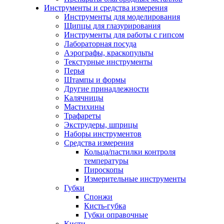
Инструменты и средства измерения
Инструменты для моделирования
Щипцы для глазурирования
Инструменты для работы с гипсом
Лабораторная посуда
Аэрографы, краскопульты
Текстурные инструменты
Перья
Штампы и формы
Другие принадлежности
Калячницы
Мастихины
Трафареты
Экструдеры, шприцы
Наборы инструментов
Средства измерения
Кольца/пастилки контроля
температуры
Пироскопы
Измерительные инструменты
Губки
Спонжи
Кисть-губка
Губки оправочные
Кисти