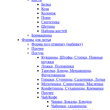
Белка
Коза
Колонок
Пони
Синтетика
Щетина
Наборы кистей
Бормашины
Формы для литья
Форма под отминку (набивку)
Прочее
Посуда
Кувшины, Штофы, Стопки, Пивные
кружки
Ложки, Половники
Тарелки, Блюда, Менажницы,
Фруктовницы
Горшки, Супницы, Салатники, Лотки
Молочники, Сливочники, Масленки
Конфетницы, Сухарницы, Креманки
Прочее
Чай/Кофе
Чашки, Бокалы, Блюдца
Чайники, сахарницы,