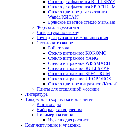
Стекло для фьюзинга BULLSEYE
Стекло для фьюзинга SPECTRUM
Стекло цветное для фьюзинга
Wanda(КИТАЙ)
Брянское цветное стекло StarGlass
Формы для фьюзинга
Литература по стеклу
Печи для фьюзинга и моллирования
Стекло витражное
Бой стекла
Стекло витражное KOKOMO
Стекло витражное YANG
Стекло витражное WISSMACH
Стекло витражное BULLSEYE
Стекло витражное SPECTRUM
Стекло витражное UROBOROS
Стекло цветное витражное (Китай)
Плиты для стеклянной мозаики
Литература
Товары для творчества и для детей
Канцтовары
Наборы для творчества
Полимерная глина
Изделия для росписи
Комплектующие и упаковка