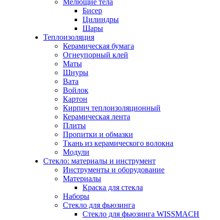
Мелющие тела
Бисер
Цилиндры
Шары
Теплоизоляция
Керамическая бумага
Огнеупорный клей
Маты
Шнуры
Вата
Войлок
Картон
Кирпич теплоизоляционный
Керамическая лента
Плиты
Пропитки и обмазки
Ткань из керамического волокна
Модули
Стекло: материалы и инструмент
Инструменты и оборудование
Материалы
Краска для стекла
Наборы
Стекло для фьюзинга
Стекло для фьюзинга WISSMACH