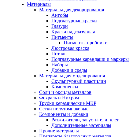
Материалы
Материалы для декорирования
Ангобы
Подглазурные краски
Глазури
Краска надглазурная
Пигменты
Пигменты пробники
Люстровая краска
Поталь
Подглазурные карандаши и маркеры
Наборы
Добавки и среды
Материалы для моделирования
Скульптурный пластилин
Компоненты
Соли и оксиды металлов
Фехраль и Нихром
Трубки керамические МКР
Сетки полутомпаковые
Компоненты и добавки
Разжижители, загустители, клеи
Дополнительные материалы
Прочие материалы
Препараты благородных металлов