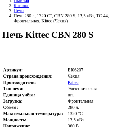
Главная
Каталог
Печи
Печь 280 л, 1320 С°, CBN 280 S, 13,5 кВт, TC 44,
Фронтальная, Kittec (Чехия)
Печь Kittec CBN 280 S
Артикул:
EI06207
Страна происхождения:
Чехия
Производитель:
Kittec
Тип печи:
Электрическая
Единица учёта:
шт.
Загрузка:
Фронтальная
Объём:
280
л.
Максимальная температура:
1320
°С
Мощность:
13,5
кВт
Напряжение:
380
В