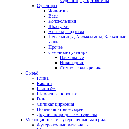
медовницы, тортовницы
Сувениры
Животные
Вазы
Колокольчики
Шкатулки
Ангелы, Подковы
Пепельницы, Аромалампы, Кальянные
чаши
Прочее
Сезонные сувениры
Пасхальные
Новогодние
Символ года кролика
Сырьё
Глина
Каолин
Глинозём
Шамотные порошки
Гипс
Силикат циркония
Полевошпатовое сырье
Другие природные материалы
Мелющие тела и футеровочные материалы
Футеровочные материалы