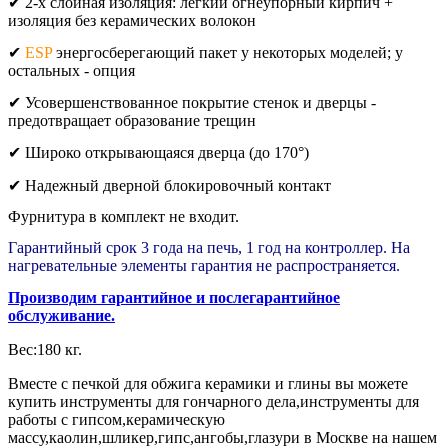
✔ 2-х слойная изоляция: легкий огнеупорный кирпич +
изоляция без керамических волокон
✔
ESP
энергосберегающий пакет у некоторых моделей; у
остальных - опция
✔ Усовершенствованное покрытие стенок и дверцы -
предотвращает образование трещин
✔ Широко открывающаяся дверца (до 170°)
✔ Надежный дверной блокировочный контакт
Фурнитура в комплект не входит.
Гарантийный срок 3 года на печь, 1 год на контроллер. На
нагревательные элементы гарантия не распространяется.
Производим гарантийное и послегарантийное
обслуживание.
Вес:180 кг.
Вместе с печкой для обжига керамики и глины вы можете
купить инструменты для гончарного дела,инструменты для
работы с гипсом,керамическую
массу,каолин,шликер,гипс,ангобы,глазури в Москве на нашем