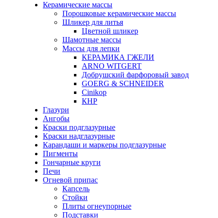
Керамические массы
Порошковые керамические массы
Шликер для литья
Цветной шликер
Шамотные массы
Массы для лепки
КЕРАМИКА ГЖЕЛИ
ARNO WITGERT
Добрушский фарфоровый завод
GOERG & SCHNEIDER
Cinikop
КНР
Глазури
Ангобы
Краски подглазурные
Краски надглазурные
Карандаши и маркеры подглазурные
Пигменты
Гончарные круги
Печи
Огневой припас
Капсель
Стойки
Плиты огнеупорные
Подставки