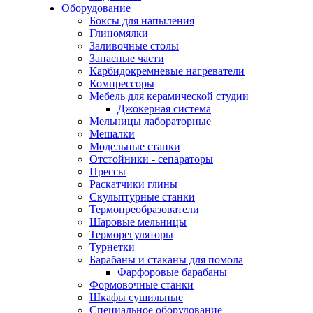
Оборудование
Боксы для напыления
Глиномялки
Заливочные столы
Запасные части
Карбидокремневые нагреватели
Компрессоры
Мебель для керамической студии
Джокерная система
Мельницы лабораторные
Мешалки
Модельные станки
Отстойники - сепараторы
Прессы
Раскатчики глины
Скульптурные станки
Термопреобразователи
Шаровые мельницы
Терморегуляторы
Турнетки
Барабаны и стаканы для помола
Фарфоровые барабаны
Формовочные станки
Шкафы сушильные
Специальное оборудование