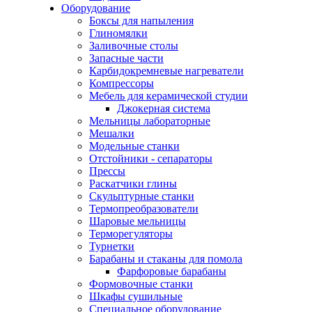
Оборудование
Боксы для напыления
Глиномялки
Заливочные столы
Запасные части
Карбидокремневые нагреватели
Компрессоры
Мебель для керамической студии
Джокерная система
Мельницы лабораторные
Мешалки
Модельные станки
Отстойники - сепараторы
Прессы
Раскатчики глины
Скульптурные станки
Термопреобразователи
Шаровые мельницы
Терморегуляторы
Турнетки
Барабаны и стаканы для помола
Фарфоровые барабаны
Формовочные станки
Шкафы сушильные
Специальное оборудование