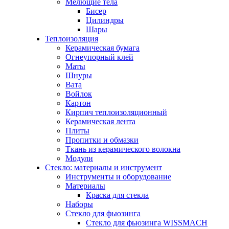
Мелющие тела
Бисер
Цилиндры
Шары
Теплоизоляция
Керамическая бумага
Огнеупорный клей
Маты
Шнуры
Вата
Войлок
Картон
Кирпич теплоизоляционный
Керамическая лента
Плиты
Пропитки и обмазки
Ткань из керамического волокна
Модули
Стекло: материалы и инструмент
Инструменты и оборудование
Материалы
Краска для стекла
Наборы
Стекло для фьюзинга
Стекло для фьюзинга WISSMACH