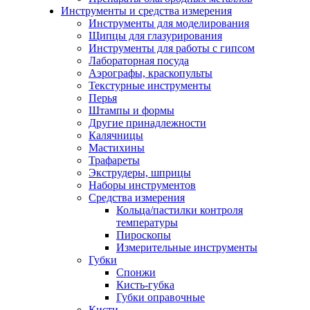
Инструменты и средства измерения
Инструменты для моделирования
Щипцы для глазурирования
Инструменты для работы с гипсом
Лабораторная посуда
Аэрографы, краскопульты
Текстурные инструменты
Перья
Штампы и формы
Другие принадлежности
Калячницы
Мастихины
Трафареты
Экструдеры, шприцы
Наборы инструментов
Средства измерения
Кольца/пастилки контроля
температуры
Пироскопы
Измерительные инструменты
Губки
Спонжи
Кисть-губка
Губки оправочные
Кисти