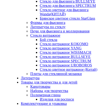
Стекло для фьюзинга BULLSEYE
Стекло для фьюзинга SPECTRUM
Стекло цветное для фьюзинга
Wanda(КИТАЙ)
Брянское цветное стекло StarGlass
Формы для фьюзинга
Литература по стеклу
Печи для фьюзинга и моллирования
Стекло витражное
Бой стекла
Стекло витражное KOKOMO
Стекло витражное YANG
Стекло витражное WISSMACH
Стекло витражное BULLSEYE
Стекло витражное SPECTRUM
Стекло витражное UROBOROS
Стекло цветное витражное (Китай)
Плиты для стеклянной мозаики
Литература
Товары для творчества и для детей
Канцтовары
Наборы для творчества
Полимерная глина
Изделия для росписи
Комплектующие и упаковка