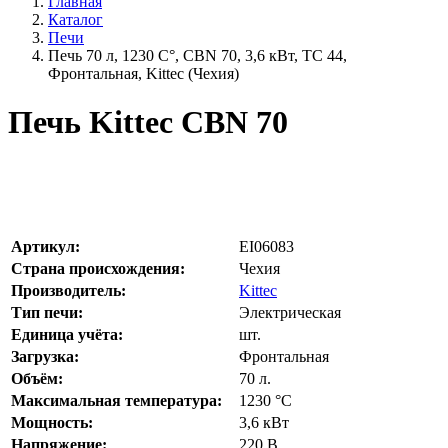
Главная
Каталог
Печи
Печь 70 л, 1230 С°, CBN 70, 3,6 кВт, TC 44,
Фронтальная, Kittec (Чехия)
Печь Kittec CBN 70
Артикул:
EI06083
Страна происхождения:
Чехия
Производитель:
Kittec
Тип печи:
Электрическая
Единица учёта:
шт.
Загрузка:
Фронтальная
Объём:
70
л.
Максимальная температура:
1230
°С
Мощность:
3,6
кВт
Напряжение:
220
В