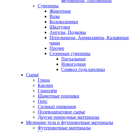
медовницы, тортовницы
Сувениры
Животные
Вазы
Колокольчики
Шкатулки
Ангелы, Подковы
Пепельницы, Аромалампы, Кальянные
чаши
Прочее
Сезонные сувениры
Пасхальные
Новогодние
Символ года кролика
Сырьё
Глина
Каолин
Глинозём
Шамотные порошки
Гипс
Силикат циркония
Полевошпатовое сырье
Другие природные материалы
Мелющие тела и футеровочные материалы
Футеровочные материалы