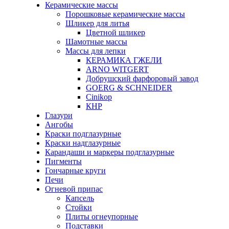
Керамические массы
Порошковые керамические массы
Шликер для литья
Цветной шликер
Шамотные массы
Массы для лепки
КЕРАМИКА ГЖЕЛИ
ARNO WITGERT
Добрушский фарфоровый завод
GOERG & SCHNEIDER
Cinikop
КНР
Глазури
Ангобы
Краски подглазурные
Краски надглазурные
Карандаши и маркеры подглазурные
Пигменты
Гончарные круги
Печи
Огневой припас
Капсель
Стойки
Плиты огнеупорные
Подставки