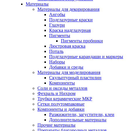
Материалы
Материалы для декорирования
Ангобы
Подглазурные краски
Глазури
Краска надглазурная
Пигменты
Пигменты пробники
Люстровая краска
Поталь
Подглазурные карандаши и маркеры
Наборы
Добавки и среды
Материалы для моделирования
Скульптурный пластилин
Компоненты
Соли и оксиды металлов
Фехраль и Нихром
Трубки керамические МКР
Сетки полутомпаковые
Компоненты и добавки
Разжижители, загустители, клеи
Дополнительные материалы
Прочие материалы
Препараты благородных металлов