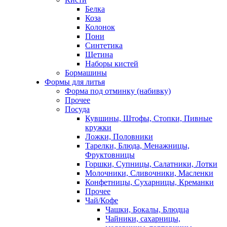
Белка
Коза
Колонок
Пони
Синтетика
Щетина
Наборы кистей
Бормашины
Формы для литья
Форма под отминку (набивку)
Прочее
Посуда
Кувшины, Штофы, Стопки, Пивные
кружки
Ложки, Половники
Тарелки, Блюда, Менажницы,
Фруктовницы
Горшки, Супницы, Салатники, Лотки
Молочники, Сливочники, Масленки
Конфетницы, Сухарницы, Креманки
Прочее
Чай/Кофе
Чашки, Бокалы, Блюдца
Чайники, сахарницы,