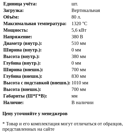
Единица учёта:
шт.
Загрузка:
Вертикальная
Объём:
80
л.
Максимальная температура:
1320
°С
Мощность:
5,6
кВт
Напряжение:
380
В
Диаметр (внутр.):
510
мм
Ширина (внутр.):
0
мм
Высота (внутр.):
380
мм
Глубина (внутр.):
0
мм
Ширина (внешн.):
700
мм
Глубина (внешн.):
830
мм
Высота с подставкой (внешн.):
1010
мм
Высота (внешн.):
700
мм
Габариты (Ш*Г*В):
мм
Наличие:
В наличии
Цену уточняйте у менеджеров
* Товар и его комплектация могут отличаться от образцов,
представленных на сайте