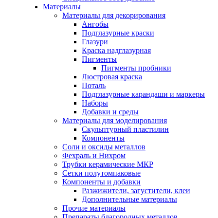
Материалы
Материалы для декорирования
Ангобы
Подглазурные краски
Глазури
Краска надглазурная
Пигменты
Пигменты пробники
Люстровая краска
Поталь
Подглазурные карандаши и маркеры
Наборы
Добавки и среды
Материалы для моделирования
Скульптурный пластилин
Компоненты
Соли и оксиды металлов
Фехраль и Нихром
Трубки керамические МКР
Сетки полутомпаковые
Компоненты и добавки
Разжижители, загустители, клеи
Дополнительные материалы
Прочие материалы
Препараты благородных металлов