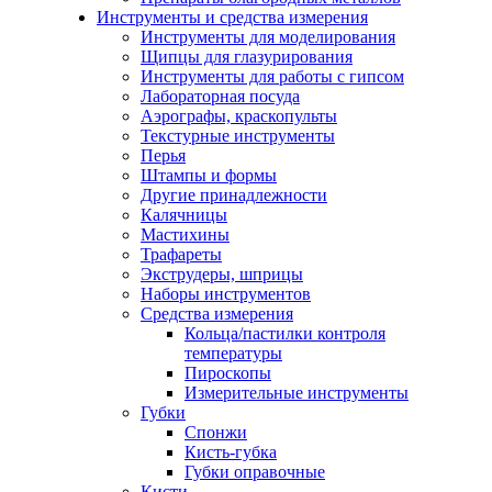
Инструменты и средства измерения
Инструменты для моделирования
Щипцы для глазурирования
Инструменты для работы с гипсом
Лабораторная посуда
Аэрографы, краскопульты
Текстурные инструменты
Перья
Штампы и формы
Другие принадлежности
Калячницы
Мастихины
Трафареты
Экструдеры, шприцы
Наборы инструментов
Средства измерения
Кольца/пастилки контроля
температуры
Пироскопы
Измерительные инструменты
Губки
Спонжи
Кисть-губка
Губки оправочные
Кисти