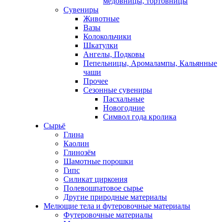
медовницы, тортовницы
Сувениры
Животные
Вазы
Колокольчики
Шкатулки
Ангелы, Подковы
Пепельницы, Аромалампы, Кальянные
чаши
Прочее
Сезонные сувениры
Пасхальные
Новогодние
Символ года кролика
Сырьё
Глина
Каолин
Глинозём
Шамотные порошки
Гипс
Силикат циркония
Полевошпатовое сырье
Другие природные материалы
Мелющие тела и футеровочные материалы
Футеровочные материалы