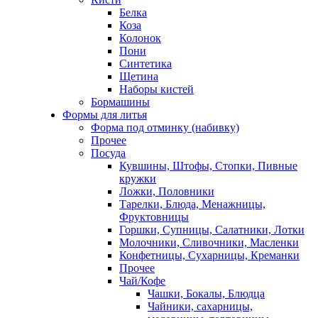
Белка
Коза
Колонок
Пони
Синтетика
Щетина
Наборы кистей
Бормашины
Формы для литья
Форма под отминку (набивку)
Прочее
Посуда
Кувшины, Штофы, Стопки, Пивные
кружки
Ложки, Половники
Тарелки, Блюда, Менажницы,
Фруктовницы
Горшки, Супницы, Салатники, Лотки
Молочники, Сливочники, Масленки
Конфетницы, Сухарницы, Креманки
Прочее
Чай/Кофе
Чашки, Бокалы, Блюдца
Чайники, сахарницы,