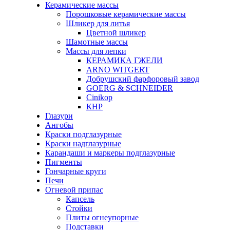
Керамические массы
Порошковые керамические массы
Шликер для литья
Цветной шликер
Шамотные массы
Массы для лепки
КЕРАМИКА ГЖЕЛИ
ARNO WITGERT
Добрушский фарфоровый завод
GOERG & SCHNEIDER
Cinikop
КНР
Глазури
Ангобы
Краски подглазурные
Краски надглазурные
Карандаши и маркеры подглазурные
Пигменты
Гончарные круги
Печи
Огневой припас
Капсель
Стойки
Плиты огнеупорные
Подставки