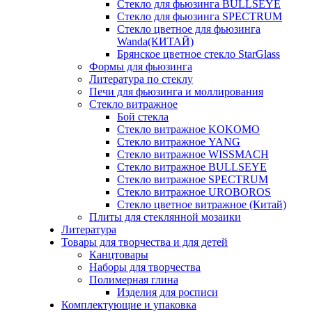
Стекло для фьюзинга BULLSEYE
Стекло для фьюзинга SPECTRUM
Стекло цветное для фьюзинга
Wanda(КИТАЙ)
Брянское цветное стекло StarGlass
Формы для фьюзинга
Литература по стеклу
Печи для фьюзинга и моллирования
Стекло витражное
Бой стекла
Стекло витражное KOKOMO
Стекло витражное YANG
Стекло витражное WISSMACH
Стекло витражное BULLSEYE
Стекло витражное SPECTRUM
Стекло витражное UROBOROS
Стекло цветное витражное (Китай)
Плиты для стеклянной мозаики
Литература
Товары для творчества и для детей
Канцтовары
Наборы для творчества
Полимерная глина
Изделия для росписи
Комплектующие и упаковка