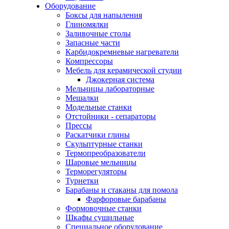
Оборудование
Боксы для напыления
Глиномялки
Заливочные столы
Запасные части
Карбидокремневые нагреватели
Компрессоры
Мебель для керамической студии
Джокерная система
Мельницы лабораторные
Мешалки
Модельные станки
Отстойники - сепараторы
Прессы
Раскатчики глины
Скульптурные станки
Термопреобразователи
Шаровые мельницы
Терморегуляторы
Турнетки
Барабаны и стаканы для помола
Фарфоровые барабаны
Формовочные станки
Шкафы сушильные
Специальное оборудование