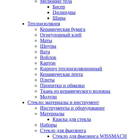
Мелющие тела
Бисер
Цилиндры
Шары
Теплоизоляция
Керамическая бумага
Огнеупорный клей
Маты
Шнуры
Вата
Войлок
Картон
Кирпич теплоизоляционный
Керамическая лента
Плиты
Пропитки и обмазки
Ткань из керамического волокна
Модули
Стекло: материалы и инструмент
Инструменты и оборудование
Материалы
Краска для стекла
Наборы
Стекло для фьюзинга
Стекло для фьюзинга WISSMACH