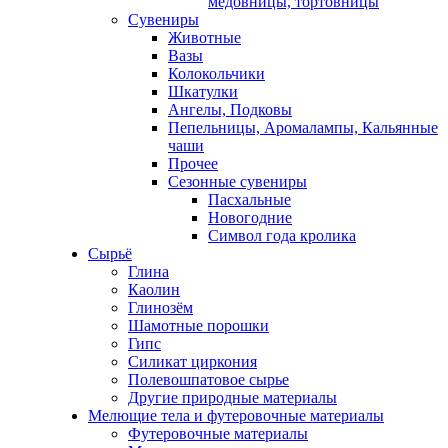
медовницы, тортовницы
Сувениры
Животные
Вазы
Колокольчики
Шкатулки
Ангелы, Подковы
Пепельницы, Аромалампы, Кальянные
чаши
Прочее
Сезонные сувениры
Пасхальные
Новогодние
Символ года кролика
Сырьё
Глина
Каолин
Глинозём
Шамотные порошки
Гипс
Силикат циркония
Полевошпатовое сырье
Другие природные материалы
Мелющие тела и футеровочные материалы
Футеровочные материалы