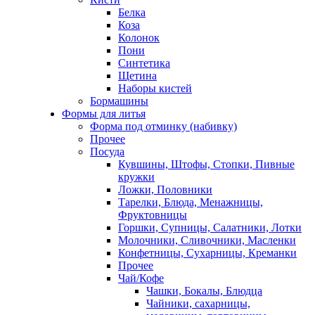
Белка
Коза
Колонок
Пони
Синтетика
Щетина
Наборы кистей
Бормашины
Формы для литья
Форма под отминку (набивку)
Прочее
Посуда
Кувшины, Штофы, Стопки, Пивные
кружки
Ложки, Половники
Тарелки, Блюда, Менажницы,
Фруктовницы
Горшки, Супницы, Салатники, Лотки
Молочники, Сливочники, Масленки
Конфетницы, Сухарницы, Креманки
Прочее
Чай/Кофе
Чашки, Бокалы, Блюдца
Чайники, сахарницы,