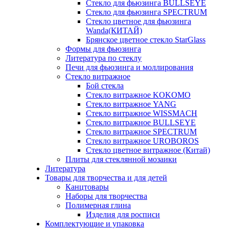
Стекло для фьюзинга BULLSEYE
Стекло для фьюзинга SPECTRUM
Стекло цветное для фьюзинга
Wanda(КИТАЙ)
Брянское цветное стекло StarGlass
Формы для фьюзинга
Литература по стеклу
Печи для фьюзинга и моллирования
Стекло витражное
Бой стекла
Стекло витражное KOKOMO
Стекло витражное YANG
Стекло витражное WISSMACH
Стекло витражное BULLSEYE
Стекло витражное SPECTRUM
Стекло витражное UROBOROS
Стекло цветное витражное (Китай)
Плиты для стеклянной мозаики
Литература
Товары для творчества и для детей
Канцтовары
Наборы для творчества
Полимерная глина
Изделия для росписи
Комплектующие и упаковка