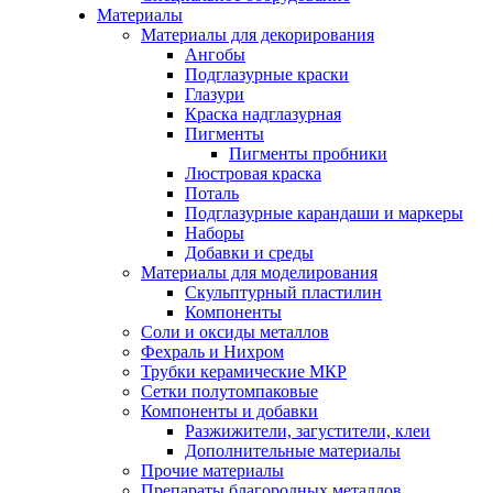
Материалы
Материалы для декорирования
Ангобы
Подглазурные краски
Глазури
Краска надглазурная
Пигменты
Пигменты пробники
Люстровая краска
Поталь
Подглазурные карандаши и маркеры
Наборы
Добавки и среды
Материалы для моделирования
Скульптурный пластилин
Компоненты
Соли и оксиды металлов
Фехраль и Нихром
Трубки керамические МКР
Сетки полутомпаковые
Компоненты и добавки
Разжижители, загустители, клеи
Дополнительные материалы
Прочие материалы
Препараты благородных металлов