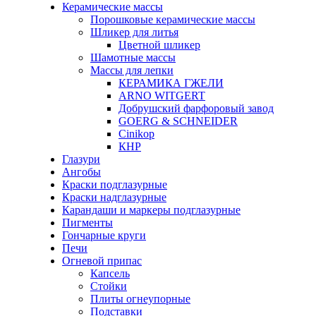
Керамические массы
Порошковые керамические массы
Шликер для литья
Цветной шликер
Шамотные массы
Массы для лепки
КЕРАМИКА ГЖЕЛИ
ARNO WITGERT
Добрушский фарфоровый завод
GOERG & SCHNEIDER
Cinikop
КНР
Глазури
Ангобы
Краски подглазурные
Краски надглазурные
Карандаши и маркеры подглазурные
Пигменты
Гончарные круги
Печи
Огневой припас
Капсель
Стойки
Плиты огнеупорные
Подставки