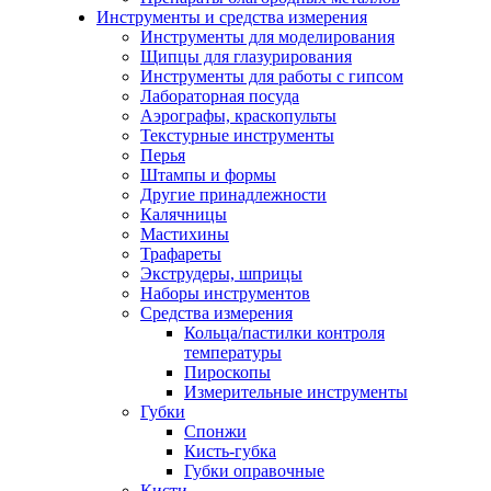
Инструменты и средства измерения
Инструменты для моделирования
Щипцы для глазурирования
Инструменты для работы с гипсом
Лабораторная посуда
Аэрографы, краскопульты
Текстурные инструменты
Перья
Штампы и формы
Другие принадлежности
Калячницы
Мастихины
Трафареты
Экструдеры, шприцы
Наборы инструментов
Средства измерения
Кольца/пастилки контроля
температуры
Пироскопы
Измерительные инструменты
Губки
Спонжи
Кисть-губка
Губки оправочные
Кисти