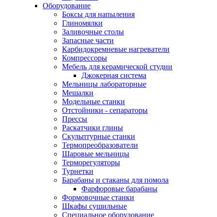
Оборудование
Боксы для напыления
Глиномялки
Заливочные столы
Запасные части
Карбидокремневые нагреватели
Компрессоры
Мебель для керамической студии
Джокерная система
Мельницы лабораторные
Мешалки
Модельные станки
Отстойники - сепараторы
Прессы
Раскатчики глины
Скульптурные станки
Термопреобразователи
Шаровые мельницы
Терморегуляторы
Турнетки
Барабаны и стаканы для помола
Фарфоровые барабаны
Формовочные станки
Шкафы сушильные
Специальное оборудование