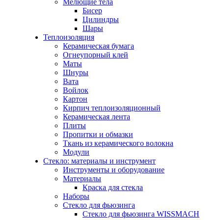
Мелющие тела
Бисер
Цилиндры
Шары
Теплоизоляция
Керамическая бумага
Огнеупорный клей
Маты
Шнуры
Вата
Войлок
Картон
Кирпич теплоизоляционный
Керамическая лента
Плиты
Пропитки и обмазки
Ткань из керамического волокна
Модули
Стекло: материалы и инструмент
Инструменты и оборудование
Материалы
Краска для стекла
Наборы
Стекло для фьюзинга
Стекло для фьюзинга WISSMACH