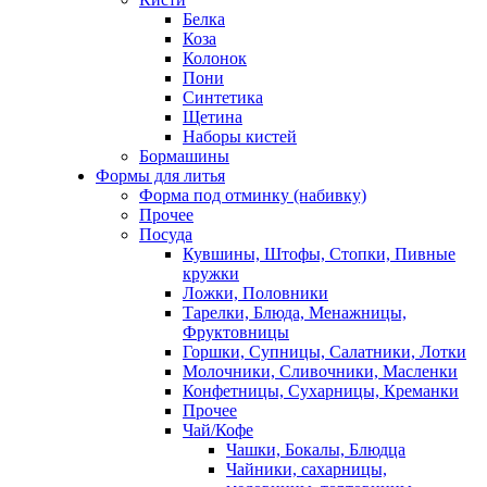
Белка
Коза
Колонок
Пони
Синтетика
Щетина
Наборы кистей
Бормашины
Формы для литья
Форма под отминку (набивку)
Прочее
Посуда
Кувшины, Штофы, Стопки, Пивные
кружки
Ложки, Половники
Тарелки, Блюда, Менажницы,
Фруктовницы
Горшки, Супницы, Салатники, Лотки
Молочники, Сливочники, Масленки
Конфетницы, Сухарницы, Креманки
Прочее
Чай/Кофе
Чашки, Бокалы, Блюдца
Чайники, сахарницы,