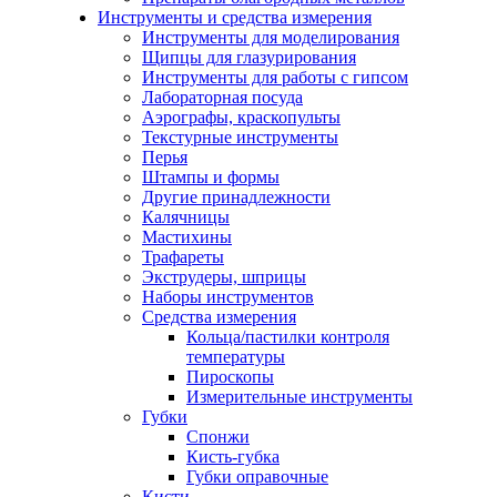
Инструменты и средства измерения
Инструменты для моделирования
Щипцы для глазурирования
Инструменты для работы с гипсом
Лабораторная посуда
Аэрографы, краскопульты
Текстурные инструменты
Перья
Штампы и формы
Другие принадлежности
Калячницы
Мастихины
Трафареты
Экструдеры, шприцы
Наборы инструментов
Средства измерения
Кольца/пастилки контроля
температуры
Пироскопы
Измерительные инструменты
Губки
Спонжи
Кисть-губка
Губки оправочные
Кисти