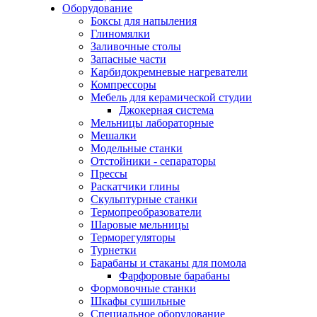
Оборудование
Боксы для напыления
Глиномялки
Заливочные столы
Запасные части
Карбидокремневые нагреватели
Компрессоры
Мебель для керамической студии
Джокерная система
Мельницы лабораторные
Мешалки
Модельные станки
Отстойники - сепараторы
Прессы
Раскатчики глины
Скульптурные станки
Термопреобразователи
Шаровые мельницы
Терморегуляторы
Турнетки
Барабаны и стаканы для помола
Фарфоровые барабаны
Формовочные станки
Шкафы сушильные
Специальное оборудование