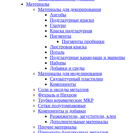
Материалы
Материалы для декорирования
Ангобы
Подглазурные краски
Глазури
Краска надглазурная
Пигменты
Пигменты пробники
Люстровая краска
Поталь
Подглазурные карандаши и маркеры
Наборы
Добавки и среды
Материалы для моделирования
Скульптурный пластилин
Компоненты
Соли и оксиды металлов
Фехраль и Нихром
Трубки керамические МКР
Сетки полутомпаковые
Компоненты и добавки
Разжижители, загустители, клеи
Дополнительные материалы
Прочие материалы
Препараты благородных металлов