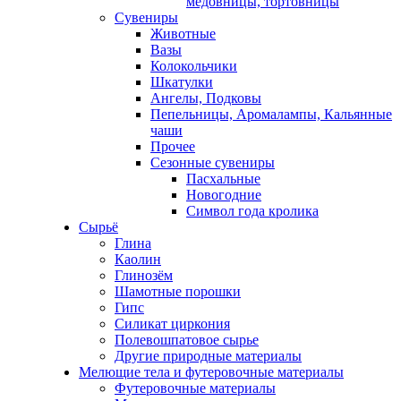
медовницы, тортовницы
Сувениры
Животные
Вазы
Колокольчики
Шкатулки
Ангелы, Подковы
Пепельницы, Аромалампы, Кальянные
чаши
Прочее
Сезонные сувениры
Пасхальные
Новогодние
Символ года кролика
Сырьё
Глина
Каолин
Глинозём
Шамотные порошки
Гипс
Силикат циркония
Полевошпатовое сырье
Другие природные материалы
Мелющие тела и футеровочные материалы
Футеровочные материалы