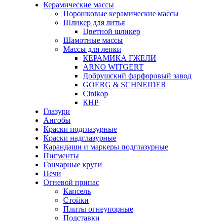
Керамические массы
Порошковые керамические массы
Шликер для литья
Цветной шликер
Шамотные массы
Массы для лепки
КЕРАМИКА ГЖЕЛИ
ARNO WITGERT
Добрушский фарфоровый завод
GOERG & SCHNEIDER
Cinikop
КНР
Глазури
Ангобы
Краски подглазурные
Краски надглазурные
Карандаши и маркеры подглазурные
Пигменты
Гончарные круги
Печи
Огневой припас
Капсель
Стойки
Плиты огнеупорные
Подставки