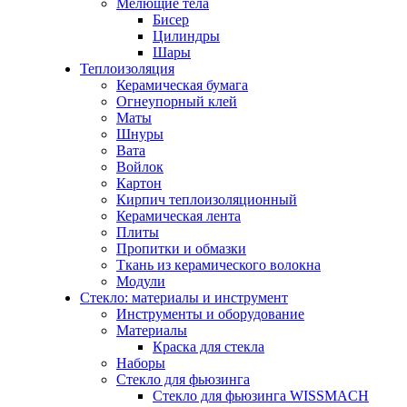
Мелющие тела
Бисер
Цилиндры
Шары
Теплоизоляция
Керамическая бумага
Огнеупорный клей
Маты
Шнуры
Вата
Войлок
Картон
Кирпич теплоизоляционный
Керамическая лента
Плиты
Пропитки и обмазки
Ткань из керамического волокна
Модули
Стекло: материалы и инструмент
Инструменты и оборудование
Материалы
Краска для стекла
Наборы
Стекло для фьюзинга
Стекло для фьюзинга WISSMACH