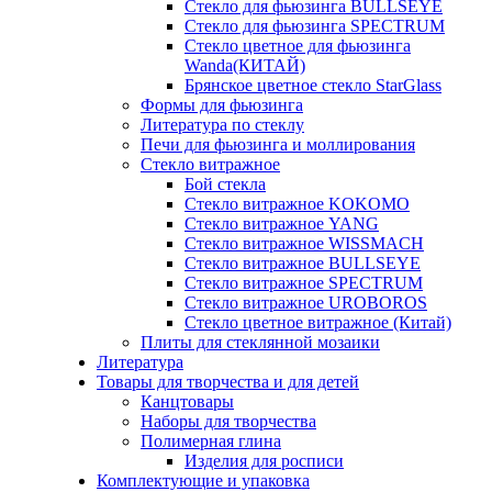
Стекло для фьюзинга BULLSEYE
Стекло для фьюзинга SPECTRUM
Стекло цветное для фьюзинга
Wanda(КИТАЙ)
Брянское цветное стекло StarGlass
Формы для фьюзинга
Литература по стеклу
Печи для фьюзинга и моллирования
Стекло витражное
Бой стекла
Стекло витражное KOKOMO
Стекло витражное YANG
Стекло витражное WISSMACH
Стекло витражное BULLSEYE
Стекло витражное SPECTRUM
Стекло витражное UROBOROS
Стекло цветное витражное (Китай)
Плиты для стеклянной мозаики
Литература
Товары для творчества и для детей
Канцтовары
Наборы для творчества
Полимерная глина
Изделия для росписи
Комплектующие и упаковка