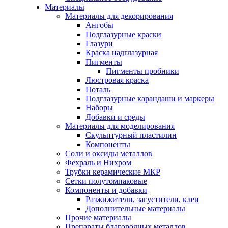
Материалы
Материалы для декорирования
Ангобы
Подглазурные краски
Глазури
Краска надглазурная
Пигменты
Пигменты пробники
Люстровая краска
Поталь
Подглазурные карандаши и маркеры
Наборы
Добавки и среды
Материалы для моделирования
Скульптурный пластилин
Компоненты
Соли и оксиды металлов
Фехраль и Нихром
Трубки керамические МКР
Сетки полутомпаковые
Компоненты и добавки
Разжижители, загустители, клеи
Дополнительные материалы
Прочие материалы
Препараты благородных металлов