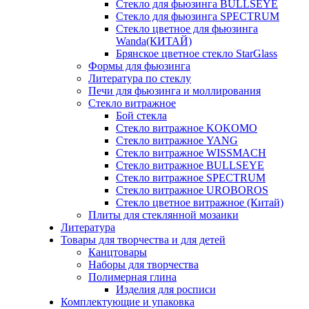
Стекло для фьюзинга BULLSEYE
Стекло для фьюзинга SPECTRUM
Стекло цветное для фьюзинга
Wanda(КИТАЙ)
Брянское цветное стекло StarGlass
Формы для фьюзинга
Литература по стеклу
Печи для фьюзинга и моллирования
Стекло витражное
Бой стекла
Стекло витражное KOKOMO
Стекло витражное YANG
Стекло витражное WISSMACH
Стекло витражное BULLSEYE
Стекло витражное SPECTRUM
Стекло витражное UROBOROS
Стекло цветное витражное (Китай)
Плиты для стеклянной мозаики
Литература
Товары для творчества и для детей
Канцтовары
Наборы для творчества
Полимерная глина
Изделия для росписи
Комплектующие и упаковка