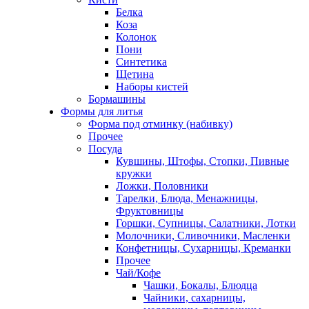
Белка
Коза
Колонок
Пони
Синтетика
Щетина
Наборы кистей
Бормашины
Формы для литья
Форма под отминку (набивку)
Прочее
Посуда
Кувшины, Штофы, Стопки, Пивные
кружки
Ложки, Половники
Тарелки, Блюда, Менажницы,
Фруктовницы
Горшки, Супницы, Салатники, Лотки
Молочники, Сливочники, Масленки
Конфетницы, Сухарницы, Креманки
Прочее
Чай/Кофе
Чашки, Бокалы, Блюдца
Чайники, сахарницы,