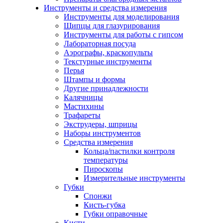
Инструменты и средства измерения
Инструменты для моделирования
Щипцы для глазурирования
Инструменты для работы с гипсом
Лабораторная посуда
Аэрографы, краскопульты
Текстурные инструменты
Перья
Штампы и формы
Другие принадлежности
Калячницы
Мастихины
Трафареты
Экструдеры, шприцы
Наборы инструментов
Средства измерения
Кольца/пастилки контроля
температуры
Пироскопы
Измерительные инструменты
Губки
Спонжи
Кисть-губка
Губки оправочные
Кисти