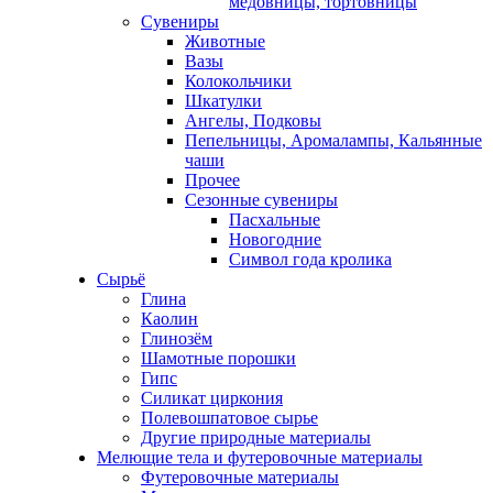
медовницы, тортовницы
Сувениры
Животные
Вазы
Колокольчики
Шкатулки
Ангелы, Подковы
Пепельницы, Аромалампы, Кальянные
чаши
Прочее
Сезонные сувениры
Пасхальные
Новогодние
Символ года кролика
Сырьё
Глина
Каолин
Глинозём
Шамотные порошки
Гипс
Силикат циркония
Полевошпатовое сырье
Другие природные материалы
Мелющие тела и футеровочные материалы
Футеровочные материалы