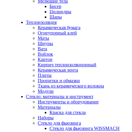
Мелющие тела
Бисер
Цилиндры
Шары
Теплоизоляция
Керамическая бумага
Огнеупорный клей
Маты
Шнуры
Вата
Войлок
Картон
Кирпич теплоизоляционный
Керамическая лента
Плиты
Пропитки и обмазки
Ткань из керамического волокна
Модули
Стекло: материалы и инструмент
Инструменты и оборудование
Материалы
Краска для стекла
Наборы
Стекло для фьюзинга
Стекло для фьюзинга WISSMACH