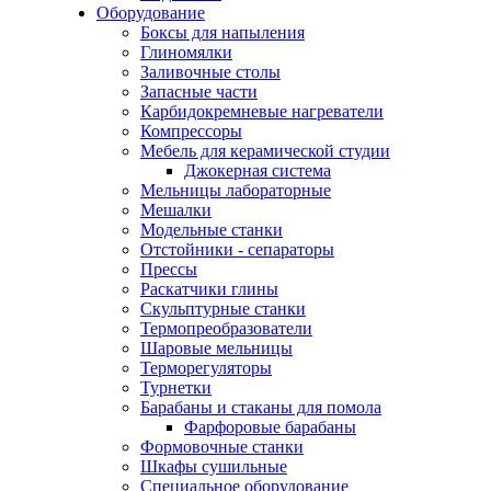
Оборудование
Боксы для напыления
Глиномялки
Заливочные столы
Запасные части
Карбидокремневые нагреватели
Компрессоры
Мебель для керамической студии
Джокерная система
Мельницы лабораторные
Мешалки
Модельные станки
Отстойники - сепараторы
Прессы
Раскатчики глины
Скульптурные станки
Термопреобразователи
Шаровые мельницы
Терморегуляторы
Турнетки
Барабаны и стаканы для помола
Фарфоровые барабаны
Формовочные станки
Шкафы сушильные
Специальное оборудование