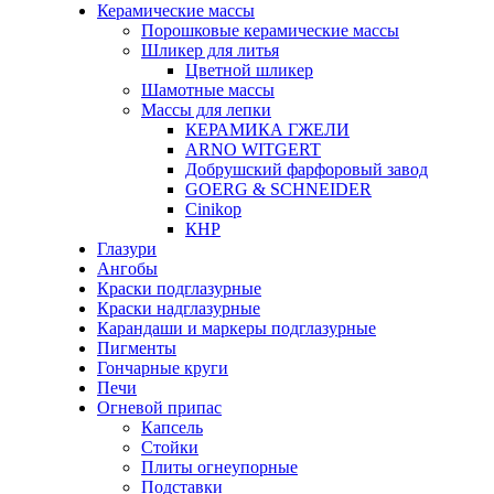
Керамические массы
Порошковые керамические массы
Шликер для литья
Цветной шликер
Шамотные массы
Массы для лепки
КЕРАМИКА ГЖЕЛИ
ARNO WITGERT
Добрушский фарфоровый завод
GOERG & SCHNEIDER
Cinikop
КНР
Глазури
Ангобы
Краски подглазурные
Краски надглазурные
Карандаши и маркеры подглазурные
Пигменты
Гончарные круги
Печи
Огневой припас
Капсель
Стойки
Плиты огнеупорные
Подставки