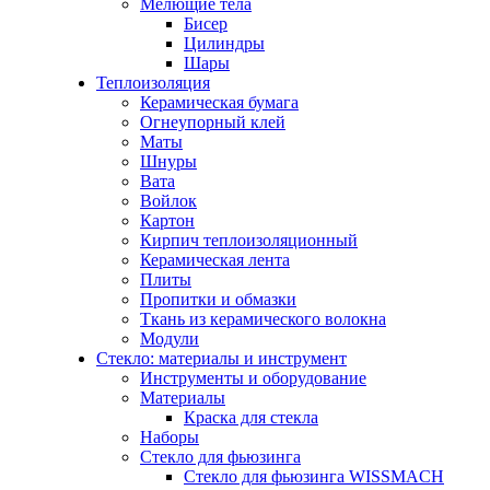
Мелющие тела
Бисер
Цилиндры
Шары
Теплоизоляция
Керамическая бумага
Огнеупорный клей
Маты
Шнуры
Вата
Войлок
Картон
Кирпич теплоизоляционный
Керамическая лента
Плиты
Пропитки и обмазки
Ткань из керамического волокна
Модули
Стекло: материалы и инструмент
Инструменты и оборудование
Материалы
Краска для стекла
Наборы
Стекло для фьюзинга
Стекло для фьюзинга WISSMACH