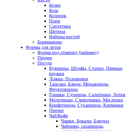
Белка
Коза
Колонок
Пони
Синтетика
Щетина
Наборы кистей
Бормашины
Формы для литья
Форма под отминку (набивку)
Прочее
Посуда
Кувшины, Штофы, Стопки, Пивные
кружки
Ложки, Половники
Тарелки, Блюда, Менажницы,
Фруктовницы
Горшки, Супницы, Салатники, Лотки
Молочники, Сливочники, Масленки
Конфетницы, Сухарницы, Креманки
Прочее
Чай/Кофе
Чашки, Бокалы, Блюдца
Чайники, сахарницы,