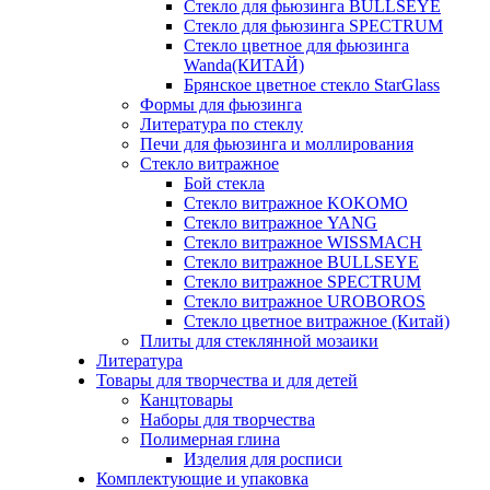
Стекло для фьюзинга BULLSEYE
Стекло для фьюзинга SPECTRUM
Стекло цветное для фьюзинга
Wanda(КИТАЙ)
Брянское цветное стекло StarGlass
Формы для фьюзинга
Литература по стеклу
Печи для фьюзинга и моллирования
Стекло витражное
Бой стекла
Стекло витражное KOKOMO
Стекло витражное YANG
Стекло витражное WISSMACH
Стекло витражное BULLSEYE
Стекло витражное SPECTRUM
Стекло витражное UROBOROS
Стекло цветное витражное (Китай)
Плиты для стеклянной мозаики
Литература
Товары для творчества и для детей
Канцтовары
Наборы для творчества
Полимерная глина
Изделия для росписи
Комплектующие и упаковка