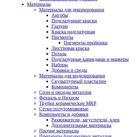
Материалы
Материалы для декорирования
Ангобы
Подглазурные краски
Глазури
Краска надглазурная
Пигменты
Пигменты пробники
Люстровая краска
Поталь
Подглазурные карандаши и маркеры
Наборы
Добавки и среды
Материалы для моделирования
Скульптурный пластилин
Компоненты
Соли и оксиды металлов
Фехраль и Нихром
Трубки керамические МКР
Сетки полутомпаковые
Компоненты и добавки
Разжижители, загустители, клеи
Дополнительные материалы
Прочие материалы
Препараты благородных металлов