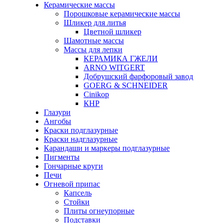
Керамические массы
Порошковые керамические массы
Шликер для литья
Цветной шликер
Шамотные массы
Массы для лепки
КЕРАМИКА ГЖЕЛИ
ARNO WITGERT
Добрушский фарфоровый завод
GOERG & SCHNEIDER
Cinikop
КНР
Глазури
Ангобы
Краски подглазурные
Краски надглазурные
Карандаши и маркеры подглазурные
Пигменты
Гончарные круги
Печи
Огневой припас
Капсель
Стойки
Плиты огнеупорные
Подставки