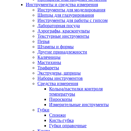
Инструменты и средства измерения
Инструменты для моделирования
Щипцы для глазурирования
Инструменты для работы с гипсом
Лабораторная посуда
Аэрографы, краскопульты
Текстурные инструменты
Перья
Штампы и формы
Другие принадлежности
Калячницы
Мастихины
Трафареты
Экструдеры, шприцы
Наборы инструментов
Средства измерения
Кольца/пастилки контроля
температуры
Пироскопы
Измерительные инструменты
Губки
Спонжи
Кисть-губка
Губки оправочные
Кисти