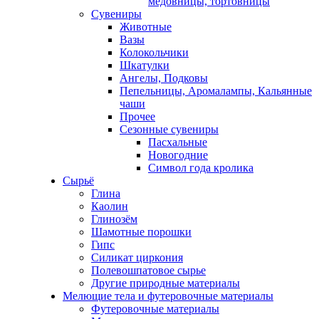
медовницы, тортовницы
Сувениры
Животные
Вазы
Колокольчики
Шкатулки
Ангелы, Подковы
Пепельницы, Аромалампы, Кальянные
чаши
Прочее
Сезонные сувениры
Пасхальные
Новогодние
Символ года кролика
Сырьё
Глина
Каолин
Глинозём
Шамотные порошки
Гипс
Силикат циркония
Полевошпатовое сырье
Другие природные материалы
Мелющие тела и футеровочные материалы
Футеровочные материалы