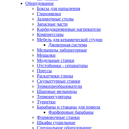
Оборудование
Боксы для напыления
Глиномялки
Заливочные столы
Запасные части
Карбидокремневые нагреватели
Компрессоры
Мебель для керамической студии
Джокерная система
Мельницы лабораторные
Мешалки
Модельные станки
Отстойники - сепараторы
Прессы
Раскатчики глины
Скульптурные станки
Термопреобразователи
Шаровые мельницы
Терморегуляторы
Турнетки
Барабаны и стаканы для помола
Фарфоровые барабаны
Формовочные станки
Шкафы сушильные
Специальное оборудование