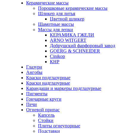
Керамические массы
Порошковые керамические массы
Шликер для литья
Цветной шликер
Шамотные массы
Массы для лепки
КЕРАМИКА ГЖЕЛИ
ARNO WITGERT
Добрушский фарфоровый завод
GOERG & SCHNEIDER
Cinikop
КНР
Глазури
Ангобы
Краски подглазурные
Краски надглазурные
Карандаши и маркеры подглазурные
Пигменты
Гончарные круги
Печи
Огневой припас
Капсель
Стойки
Плиты огнеупорные
Подставки