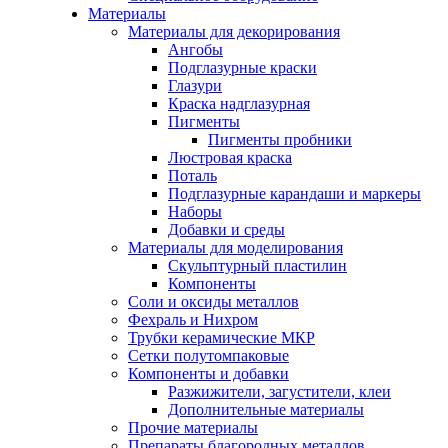
Материалы
Материалы для декорирования
Ангобы
Подглазурные краски
Глазури
Краска надглазурная
Пигменты
Пигменты пробники
Люстровая краска
Поталь
Подглазурные карандаши и маркеры
Наборы
Добавки и среды
Материалы для моделирования
Скульптурный пластилин
Компоненты
Соли и оксиды металлов
Фехраль и Нихром
Трубки керамические МКР
Сетки полутомпаковые
Компоненты и добавки
Разжижители, загустители, клеи
Дополнительные материалы
Прочие материалы
Препараты благородных металлов