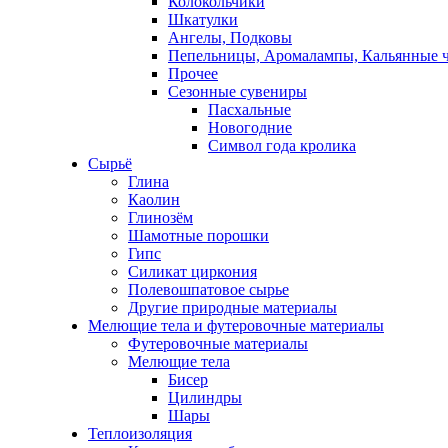
Колокольчики
Шкатулки
Ангелы, Подковы
Пепельницы, Аромалампы, Кальянные 
Прочее
Сезонные сувениры
Пасхальные
Новогодние
Символ года кролика
Сырьё
Глина
Каолин
Глинозём
Шамотные порошки
Гипс
Силикат циркония
Полевошпатовое сырье
Другие природные материалы
Мелющие тела и футеровочные материалы
Футеровочные материалы
Мелющие тела
Бисер
Цилиндры
Шары
Теплоизоляция