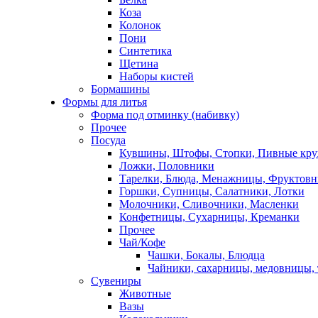
Коза
Колонок
Пони
Синтетика
Щетина
Наборы кистей
Бормашины
Формы для литья
Форма под отминку (набивку)
Прочее
Посуда
Кувшины, Штофы, Стопки, Пивные кр
Ложки, Половники
Тарелки, Блюда, Менажницы, Фруктов
Горшки, Супницы, Салатники, Лотки
Молочники, Сливочники, Масленки
Конфетницы, Сухарницы, Креманки
Прочее
Чай/Кофе
Чашки, Бокалы, Блюдца
Чайники, сахарницы, медовницы,
Сувениры
Животные
Вазы