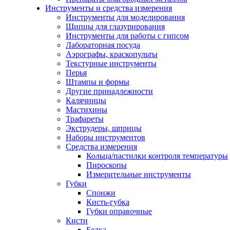
Инструменты и средства измерения
Инструменты для моделирования
Щипцы для глазурирования
Инструменты для работы с гипсом
Лабораторная посуда
Аэрографы, краскопульты
Текстурные инструменты
Перья
Штампы и формы
Другие принадлежности
Калячницы
Мастихины
Трафареты
Экструдеры, шприцы
Наборы инструментов
Средства измерения
Кольца/пастилки контроля температуры
Пироскопы
Измерительные инструменты
Губки
Спонжи
Кисть-губка
Губки оправочные
Кисти
Белка