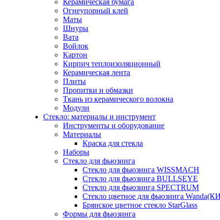
Керамическая бумага
Огнеупорный клей
Маты
Шнуры
Вата
Войлок
Картон
Кирпич теплоизоляционный
Керамическая лента
Плиты
Пропитки и обмазки
Ткань из керамического волокна
Модули
Стекло: материалы и инструмент
Инструменты и оборудование
Материалы
Краска для стекла
Наборы
Стекло для фьюзинга
Стекло для фьюзинга WISSMACH
Стекло для фьюзинга BULLSEYE
Стекло для фьюзинга SPECTRUM
Стекло цветное для фьюзинга Wanda(К
Брянское цветное стекло StarGlass
Формы для фьюзинга