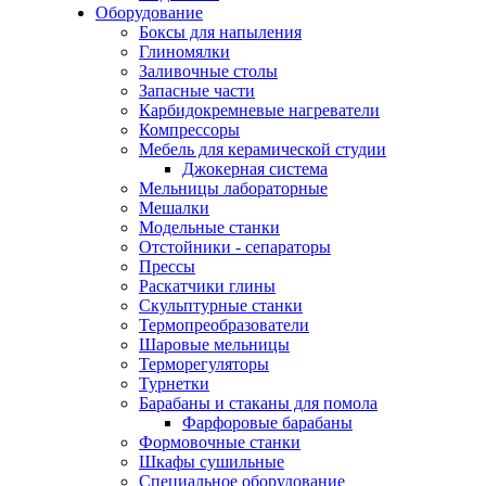
Оборудование
Боксы для напыления
Глиномялки
Заливочные столы
Запасные части
Карбидокремневые нагреватели
Компрессоры
Мебель для керамической студии
Джокерная система
Мельницы лабораторные
Мешалки
Модельные станки
Отстойники - сепараторы
Прессы
Раскатчики глины
Скульптурные станки
Термопреобразователи
Шаровые мельницы
Терморегуляторы
Турнетки
Барабаны и стаканы для помола
Фарфоровые барабаны
Формовочные станки
Шкафы сушильные
Специальное оборудование