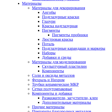
Материалы
Материалы для декорирования
Ангобы
Подглазурные краски
Глазури
Краска надглазурная
Пигменты
Пигменты пробники
Люстровая краска
Поталь
Подглазурные карандаши и маркеры
Наборы
Добавки и среды
Материалы для моделирования
Скульптурный пластилин
Компоненты
Соли и оксиды металлов
Фехраль и Нихром
Трубки керамические МКР
Сетки полутомпаковые
Компоненты и добавки
Разжижители, загустители, клеи
Дополнительные материалы
Прочие материалы
Препараты благородных металлов