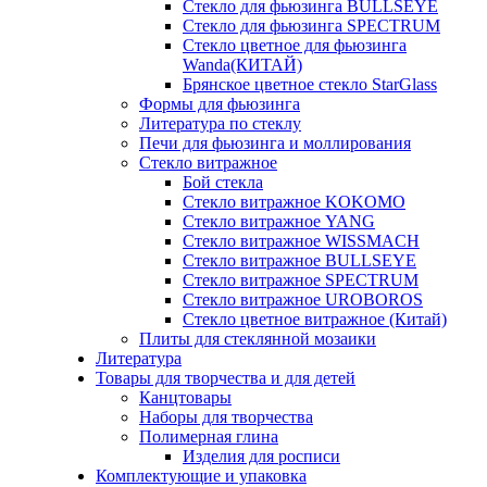
Стекло для фьюзинга BULLSEYE
Стекло для фьюзинга SPECTRUM
Стекло цветное для фьюзинга
Wanda(КИТАЙ)
Брянское цветное стекло StarGlass
Формы для фьюзинга
Литература по стеклу
Печи для фьюзинга и моллирования
Стекло витражное
Бой стекла
Стекло витражное KOKOMO
Стекло витражное YANG
Стекло витражное WISSMACH
Стекло витражное BULLSEYE
Стекло витражное SPECTRUM
Стекло витражное UROBOROS
Стекло цветное витражное (Китай)
Плиты для стеклянной мозаики
Литература
Товары для творчества и для детей
Канцтовары
Наборы для творчества
Полимерная глина
Изделия для росписи
Комплектующие и упаковка