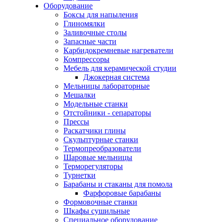
Оборудование
Боксы для напыления
Глиномялки
Заливочные столы
Запасные части
Карбидокремневые нагреватели
Компрессоры
Мебель для керамической студии
Джокерная система
Мельницы лабораторные
Мешалки
Модельные станки
Отстойники - сепараторы
Прессы
Раскатчики глины
Скульптурные станки
Термопреобразователи
Шаровые мельницы
Терморегуляторы
Турнетки
Барабаны и стаканы для помола
Фарфоровые барабаны
Формовочные станки
Шкафы сушильные
Специальное оборудование