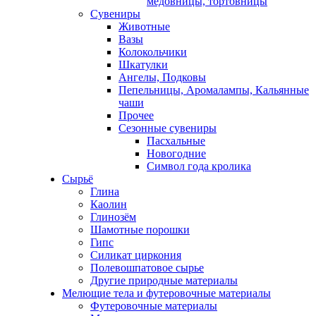
медовницы, тортовницы
Сувениры
Животные
Вазы
Колокольчики
Шкатулки
Ангелы, Подковы
Пепельницы, Аромалампы, Кальянные
чаши
Прочее
Сезонные сувениры
Пасхальные
Новогодние
Символ года кролика
Сырьё
Глина
Каолин
Глинозём
Шамотные порошки
Гипс
Силикат циркония
Полевошпатовое сырье
Другие природные материалы
Мелющие тела и футеровочные материалы
Футеровочные материалы