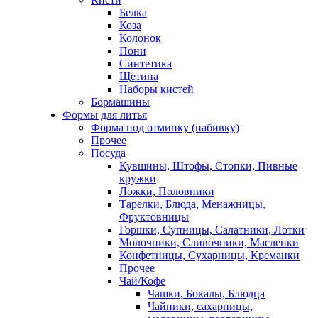
Белка
Коза
Колонок
Пони
Синтетика
Щетина
Наборы кистей
Бормашины
Формы для литья
Форма под отминку (набивку)
Прочее
Посуда
Кувшины, Штофы, Стопки, Пивные
кружки
Ложки, Половники
Тарелки, Блюда, Менажницы,
Фруктовницы
Горшки, Супницы, Салатники, Лотки
Молочники, Сливочники, Масленки
Конфетницы, Сухарницы, Креманки
Прочее
Чай/Кофе
Чашки, Бокалы, Блюдца
Чайники, сахарницы,