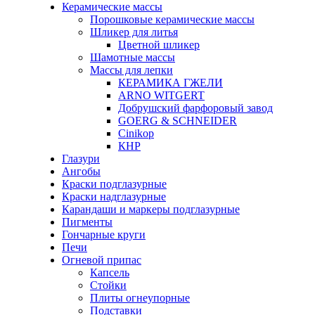
Керамические массы
Порошковые керамические массы
Шликер для литья
Цветной шликер
Шамотные массы
Массы для лепки
КЕРАМИКА ГЖЕЛИ
ARNO WITGERT
Добрушский фарфоровый завод
GOERG & SCHNEIDER
Cinikop
КНР
Глазури
Ангобы
Краски подглазурные
Краски надглазурные
Карандаши и маркеры подглазурные
Пигменты
Гончарные круги
Печи
Огневой припас
Капсель
Стойки
Плиты огнеупорные
Подставки