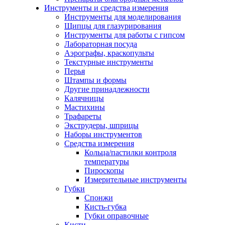
Инструменты и средства измерения
Инструменты для моделирования
Щипцы для глазурирования
Инструменты для работы с гипсом
Лабораторная посуда
Аэрографы, краскопульты
Текстурные инструменты
Перья
Штампы и формы
Другие принадлежности
Калячницы
Мастихины
Трафареты
Экструдеры, шприцы
Наборы инструментов
Средства измерения
Кольца/пастилки контроля
температуры
Пироскопы
Измерительные инструменты
Губки
Спонжи
Кисть-губка
Губки оправочные
Кисти