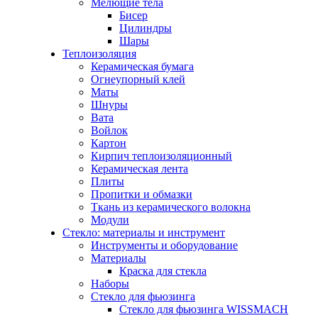
Мелющие тела
Бисер
Цилиндры
Шары
Теплоизоляция
Керамическая бумага
Огнеупорный клей
Маты
Шнуры
Вата
Войлок
Картон
Кирпич теплоизоляционный
Керамическая лента
Плиты
Пропитки и обмазки
Ткань из керамического волокна
Модули
Стекло: материалы и инструмент
Инструменты и оборудование
Материалы
Краска для стекла
Наборы
Стекло для фьюзинга
Стекло для фьюзинга WISSMACH