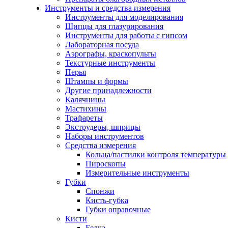
Инструменты и средства измерения
Инструменты для моделирования
Щипцы для глазурирования
Инструменты для работы с гипсом
Лабораторная посуда
Аэрографы, краскопульты
Текстурные инструменты
Перья
Штампы и формы
Другие принадлежности
Калячницы
Мастихины
Трафареты
Экструдеры, шприцы
Наборы инструментов
Средства измерения
Кольца/пастилки контроля температуры
Пироскопы
Измерительные инструменты
Губки
Спонжи
Кисть-губка
Губки оправочные
Кисти
Белка