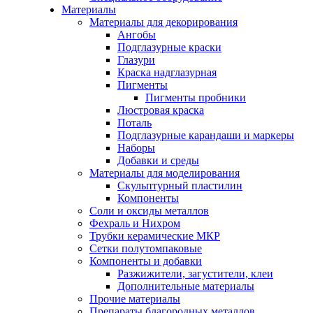
Материалы
Материалы для декорирования
Ангобы
Подглазурные краски
Глазури
Краска надглазурная
Пигменты
Пигменты пробники
Люстровая краска
Поталь
Подглазурные карандаши и маркеры
Наборы
Добавки и среды
Материалы для моделирования
Скульптурный пластилин
Компоненты
Соли и оксиды металлов
Фехраль и Нихром
Трубки керамические МКР
Сетки полутомпаковые
Компоненты и добавки
Разжижители, загустители, клеи
Дополнительные материалы
Прочие материалы
Препараты благородных металлов