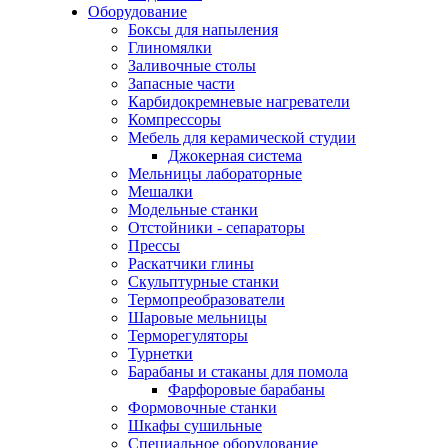
Оборудование
Боксы для напыления
Глиномялки
Заливочные столы
Запасные части
Карбидокремневые нагреватели
Компрессоры
Мебель для керамической студии
Джокерная система
Мельницы лабораторные
Мешалки
Модельные станки
Отстойники - сепараторы
Прессы
Раскатчики глины
Скульптурные станки
Термопреобразователи
Шаровые мельницы
Терморегуляторы
Турнетки
Барабаны и стаканы для помола
Фарфоровые барабаны
Формовочные станки
Шкафы сушильные
Специальное оборудование