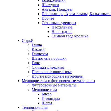
Колокольчики
Шкатулки
Ангелы, Подковы
Пепельницы, Аромалампы, Кальянные 
Прочее
Сезонные сувениры
Пасхальные
Новогодние
Символ года кролика
Сырьё
Глина
Каолин
Глинозём
Шамотные порошки
Гипс
Силикат циркония
Полевошпатовое сырье
Другие природные материалы
Мелющие тела и футеровочные материалы
Футеровочные материалы
Мелющие тела
Бисер
Цилиндры
Шары
Теплоизоляция