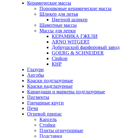
Керамические массы
Порошковые керамические массы
Шликер для литья
Цветной шликер
Шамотные массы
Массы для лепки
КЕРАМИКА ГЖЕЛИ
ARNO WITGERT
Добрушский фарфоровый завод
GOERG & SCHNEIDER
Cinikop
КНР
Глазури
Ангобы
Краски подглазурные
Краски надглазурные
Карандаши и маркеры подглазурные
Пигменты
Гончарные круги
Печи
Огневой припас
Капсель
Стойки
Плиты огнеупорные
Подставки