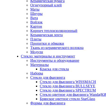
Керамическая бумага
Огнеупорный клей
Маты
Шнуры
Вата
Войлок
Картон
Кирпич теплоизоляционный
Керамическая лента
Плиты
Пропитки и обмазки
Ткань из керамического волокна
Модули
Стекло: материалы и инструмент
Инструменты и оборудование
Материалы
Краска для стекла
Наборы
Стекло для фьюзинга
Стекло для фьюзинга WISSMACH
Стекло для фьюзинга BULLSEYE
Стекло для фьюзинга SPECTRUM
Стекло цветное для фьюзинга Wanda(К
Брянское цветное стекло StarGlass
Формы для фьюзинга