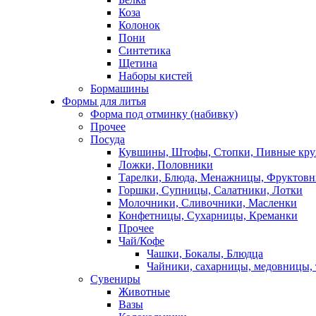
Коза
Колонок
Пони
Синтетика
Щетина
Наборы кистей
Бормашины
Формы для литья
Форма под отминку (набивку)
Прочее
Посуда
Кувшины, Штофы, Стопки, Пивные кр
Ложки, Половники
Тарелки, Блюда, Менажницы, Фруктов
Горшки, Супницы, Салатники, Лотки
Молочники, Сливочники, Масленки
Конфетницы, Сухарницы, Креманки
Прочее
Чай/Кофе
Чашки, Бокалы, Блюдца
Чайники, сахарницы, медовницы,
Сувениры
Животные
Вазы