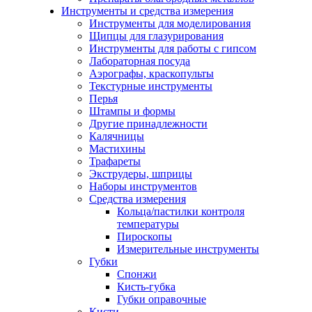
Инструменты и средства измерения
Инструменты для моделирования
Щипцы для глазурирования
Инструменты для работы с гипсом
Лабораторная посуда
Аэрографы, краскопульты
Текстурные инструменты
Перья
Штампы и формы
Другие принадлежности
Калячницы
Мастихины
Трафареты
Экструдеры, шприцы
Наборы инструментов
Средства измерения
Кольца/пастилки контроля
температуры
Пироскопы
Измерительные инструменты
Губки
Спонжи
Кисть-губка
Губки оправочные
Кисти