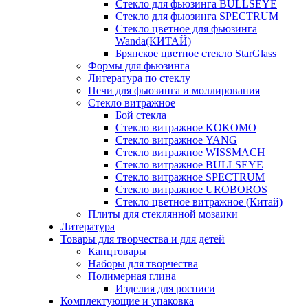
Стекло для фьюзинга BULLSEYE
Стекло для фьюзинга SPECTRUM
Стекло цветное для фьюзинга
Wanda(КИТАЙ)
Брянское цветное стекло StarGlass
Формы для фьюзинга
Литература по стеклу
Печи для фьюзинга и моллирования
Стекло витражное
Бой стекла
Стекло витражное KOKOMO
Стекло витражное YANG
Стекло витражное WISSMACH
Стекло витражное BULLSEYE
Стекло витражное SPECTRUM
Стекло витражное UROBOROS
Стекло цветное витражное (Китай)
Плиты для стеклянной мозаики
Литература
Товары для творчества и для детей
Канцтовары
Наборы для творчества
Полимерная глина
Изделия для росписи
Комплектующие и упаковка