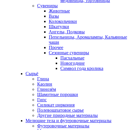
медовницы, тортовницы
Сувениры
Животные
Вазы
Колокольчики
Шкатулки
Ангелы, Подковы
Пепельницы, Аромалампы, Кальянные
чаши
Прочее
Сезонные сувениры
Пасхальные
Новогодние
Символ года кролика
Сырьё
Глина
Каолин
Глинозём
Шамотные порошки
Гипс
Силикат циркония
Полевошпатовое сырье
Другие природные материалы
Мелющие тела и футеровочные материалы
Футеровочные материалы