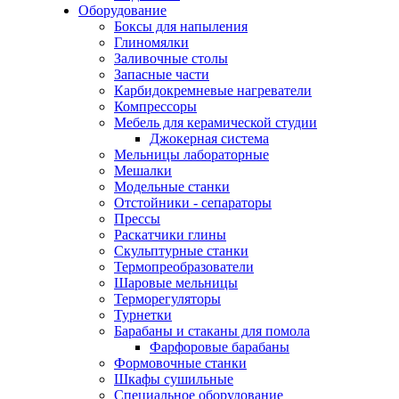
Оборудование
Боксы для напыления
Глиномялки
Заливочные столы
Запасные части
Карбидокремневые нагреватели
Компрессоры
Мебель для керамической студии
Джокерная система
Мельницы лабораторные
Мешалки
Модельные станки
Отстойники - сепараторы
Прессы
Раскатчики глины
Скульптурные станки
Термопреобразователи
Шаровые мельницы
Терморегуляторы
Турнетки
Барабаны и стаканы для помола
Фарфоровые барабаны
Формовочные станки
Шкафы сушильные
Специальное оборудование