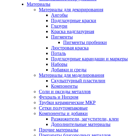
Материалы
Материалы для декорирования
Ангобы
Подглазурные краски
Глазури
Краска надглазурная
Пигменты
Пигменты пробники
Люстровая краска
Поталь
Подглазурные карандаши и маркеры
Наборы
Добавки и среды
Материалы для моделирования
Скульптурный пластилин
Компоненты
Соли и оксиды металлов
Фехраль и Нихром
Трубки керамические МКР
Сетки полутомпаковые
Компоненты и добавки
Разжижители, загустители, клеи
Дополнительные материалы
Прочие материалы
Препараты благородных металлов