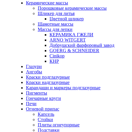
Керамические массы
Порошковые керамические массы
Шликер для литья
Цветной шликер
Шамотные массы
Массы для лепки
КЕРАМИКА ГЖЕЛИ
ARNO WITGERT
Добрушский фарфоровый завод
GOERG & SCHNEIDER
Cinikop
КНР
Глазури
Ангобы
Краски подглазурные
Краски надглазурные
Карандаши и маркеры подглазурные
Пигменты
Гончарные круги
Печи
Огневой припас
Капсель
Стойки
Плиты огнеупорные
Подставки