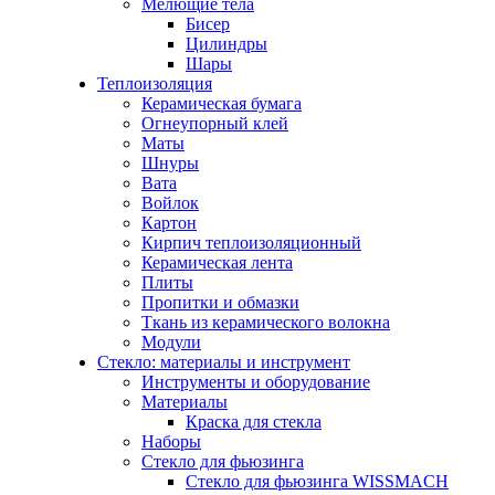
Мелющие тела
Бисер
Цилиндры
Шары
Теплоизоляция
Керамическая бумага
Огнеупорный клей
Маты
Шнуры
Вата
Войлок
Картон
Кирпич теплоизоляционный
Керамическая лента
Плиты
Пропитки и обмазки
Ткань из керамического волокна
Модули
Стекло: материалы и инструмент
Инструменты и оборудование
Материалы
Краска для стекла
Наборы
Стекло для фьюзинга
Стекло для фьюзинга WISSMACH