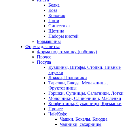
Белка
Коза
Колонок
Пони
Синтетика
Щетина
Наборы кистей
Бормашины
Формы для литья
Форма под отминку (набивку)
Прочее
Посуда
Кувшины, Штофы, Стопки, Пивные
кружки
Ложки, Половники
Тарелки, Блюда, Менажницы,
Фруктовницы
Горшки, Супницы, Салатники, Лотки
Молочники, Сливочники, Масленки
Конфетницы, Сухарницы, Креманки
Прочее
Чай/Кофе
Чашки, Бокалы, Блюдца
Чайники, сахарницы,