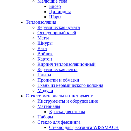
Мелющие тела
Бисер
Цилиндры
Шары
Теплоизоляция
Керамическая бумага
Огнеупорный клей
Маты
Шнуры
Вата
Войлок
Картон
Кирпич теплоизоляционный
Керамическая лента
Плиты
Пропитки и обмазки
Ткань из керамического волокна
Модули
Стекло: материалы и инструмент
Инструменты и оборудование
Материалы
Краска для стекла
Наборы
Стекло для фьюзинга
Стекло для фьюзинга WISSMACH