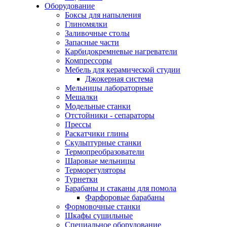
Оборудование
Боксы для напыления
Глиномялки
Заливочные столы
Запасные части
Карбидокремневые нагреватели
Компрессоры
Мебель для керамической студии
Джокерная система
Мельницы лабораторные
Мешалки
Модельные станки
Отстойники - сепараторы
Прессы
Раскатчики глины
Скульптурные станки
Термопреобразователи
Шаровые мельницы
Терморегуляторы
Турнетки
Барабаны и стаканы для помола
Фарфоровые барабаны
Формовочные станки
Шкафы сушильные
Специальное оборудование