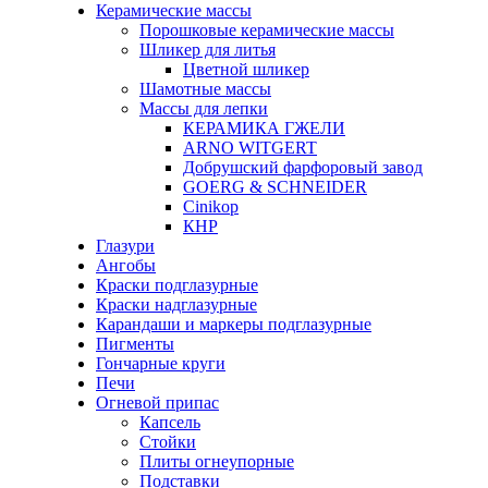
Керамические массы
Порошковые керамические массы
Шликер для литья
Цветной шликер
Шамотные массы
Массы для лепки
КЕРАМИКА ГЖЕЛИ
ARNO WITGERT
Добрушский фарфоровый завод
GOERG & SCHNEIDER
Cinikop
КНР
Глазури
Ангобы
Краски подглазурные
Краски надглазурные
Карандаши и маркеры подглазурные
Пигменты
Гончарные круги
Печи
Огневой припас
Капсель
Стойки
Плиты огнеупорные
Подставки