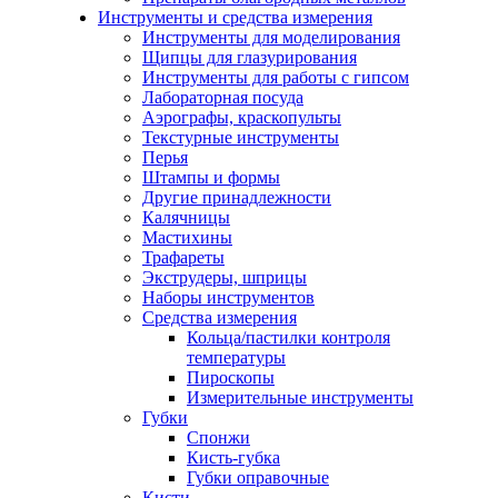
Инструменты и средства измерения
Инструменты для моделирования
Щипцы для глазурирования
Инструменты для работы с гипсом
Лабораторная посуда
Аэрографы, краскопульты
Текстурные инструменты
Перья
Штампы и формы
Другие принадлежности
Калячницы
Мастихины
Трафареты
Экструдеры, шприцы
Наборы инструментов
Средства измерения
Кольца/пастилки контроля
температуры
Пироскопы
Измерительные инструменты
Губки
Спонжи
Кисть-губка
Губки оправочные
Кисти