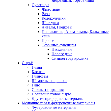
медовницы, тортовницы
Сувениры
Животные
Вазы
Колокольчики
Шкатулки
Ангелы, Подковы
Пепельницы, Аромалампы, Кальянные
чаши
Прочее
Сезонные сувениры
Пасхальные
Новогодние
Символ года кролика
Сырьё
Глина
Каолин
Глинозём
Шамотные порошки
Гипс
Силикат циркония
Полевошпатовое сырье
Другие природные материалы
Мелющие тела и футеровочные материалы
Футеровочные материалы