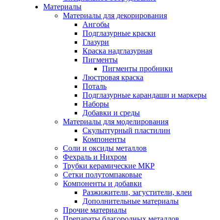
Материалы
Материалы для декорирования
Ангобы
Подглазурные краски
Глазури
Краска надглазурная
Пигменты
Пигменты пробники
Люстровая краска
Поталь
Подглазурные карандаши и маркеры
Наборы
Добавки и среды
Материалы для моделирования
Скульптурный пластилин
Компоненты
Соли и оксиды металлов
Фехраль и Нихром
Трубки керамические МКР
Сетки полутомпаковые
Компоненты и добавки
Разжижители, загустители, клеи
Дополнительные материалы
Прочие материалы
Препараты благородных металлов