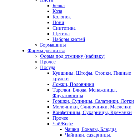
Белка
Коза
Колонок
Пони
Синтетика
Щетина
Наборы кистей
Бормашины
Формы для литья
Форма под отминку (набивку)
Прочее
Посуда
Кувшины, Штофы, Стопки, Пивные
кружки
Ложки, Половники
Тарелки, Блюда, Менажницы,
Фруктовницы
Горшки, Супницы, Салатники, Лотки
Молочники, Сливочники, Масленки
Конфетницы, Сухарницы, Креманки
Прочее
Чай/Кофе
Чашки, Бокалы, Блюдца
Чайники, сахарницы,