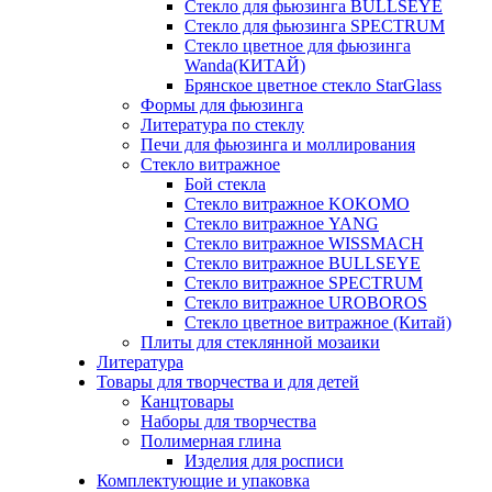
Стекло для фьюзинга BULLSEYE
Стекло для фьюзинга SPECTRUM
Стекло цветное для фьюзинга
Wanda(КИТАЙ)
Брянское цветное стекло StarGlass
Формы для фьюзинга
Литература по стеклу
Печи для фьюзинга и моллирования
Стекло витражное
Бой стекла
Стекло витражное KOKOMO
Стекло витражное YANG
Стекло витражное WISSMACH
Стекло витражное BULLSEYE
Стекло витражное SPECTRUM
Стекло витражное UROBOROS
Стекло цветное витражное (Китай)
Плиты для стеклянной мозаики
Литература
Товары для творчества и для детей
Канцтовары
Наборы для творчества
Полимерная глина
Изделия для росписи
Комплектующие и упаковка