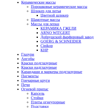
Керамические массы
Порошковые керамические массы
Шликер для литья
Цветной шликер
Шамотные массы
Массы для лепки
КЕРАМИКА ГЖЕЛИ
ARNO WITGERT
Добрушский фарфоровый завод
GOERG & SCHNEIDER
Cinikop
КНР
Глазури
Ангобы
Краски подглазурные
Краски надглазурные
Карандаши и маркеры подглазурные
Пигменты
Гончарные круги
Печи
Огневой припас
Капсель
Стойки
Плиты огнеупорные
Подставки