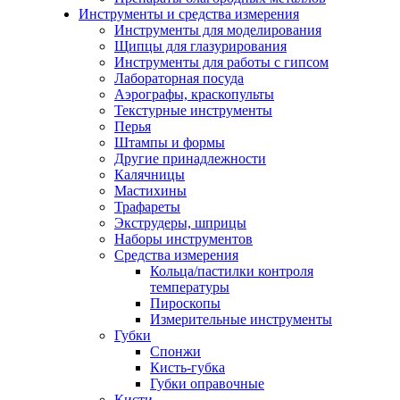
Инструменты и средства измерения
Инструменты для моделирования
Щипцы для глазурирования
Инструменты для работы с гипсом
Лабораторная посуда
Аэрографы, краскопульты
Текстурные инструменты
Перья
Штампы и формы
Другие принадлежности
Калячницы
Мастихины
Трафареты
Экструдеры, шприцы
Наборы инструментов
Средства измерения
Кольца/пастилки контроля
температуры
Пироскопы
Измерительные инструменты
Губки
Спонжи
Кисть-губка
Губки оправочные
Кисти