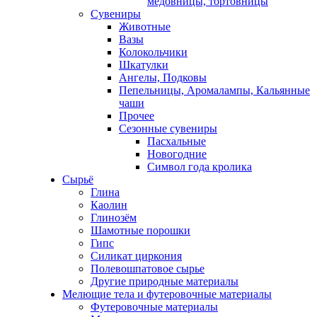
медовницы, тортовницы
Сувениры
Животные
Вазы
Колокольчики
Шкатулки
Ангелы, Подковы
Пепельницы, Аромалампы, Кальянные
чаши
Прочее
Сезонные сувениры
Пасхальные
Новогодние
Символ года кролика
Сырьё
Глина
Каолин
Глинозём
Шамотные порошки
Гипс
Силикат циркония
Полевошпатовое сырье
Другие природные материалы
Мелющие тела и футеровочные материалы
Футеровочные материалы