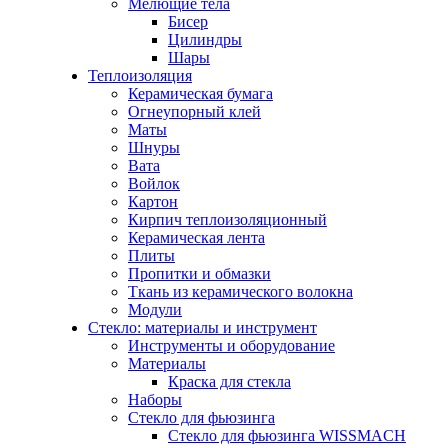
Мелющие тела
Бисер
Цилиндры
Шары
Теплоизоляция
Керамическая бумага
Огнеупорный клей
Маты
Шнуры
Вата
Войлок
Картон
Кирпич теплоизоляционный
Керамическая лента
Плиты
Пропитки и обмазки
Ткань из керамического волокна
Модули
Стекло: материалы и инструмент
Инструменты и оборудование
Материалы
Краска для стекла
Наборы
Стекло для фьюзинга
Стекло для фьюзинга WISSMACH