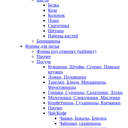
Белка
Коза
Колонок
Пони
Синтетика
Щетина
Наборы кистей
Бормашины
Формы для литья
Форма под отминку (набивку)
Прочее
Посуда
Кувшины, Штофы, Стопки, Пивные
кружки
Ложки, Половники
Тарелки, Блюда, Менажницы,
Фруктовницы
Горшки, Супницы, Салатники, Лотки
Молочники, Сливочники, Масленки
Конфетницы, Сухарницы, Креманки
Прочее
Чай/Кофе
Чашки, Бокалы, Блюдца
Чайники, сахарницы,