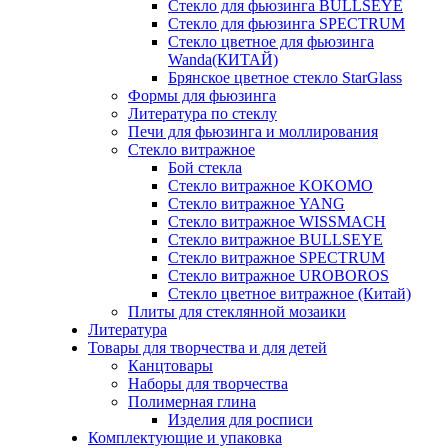
Стекло для фьюзинга BULLSEYE
Стекло для фьюзинга SPECTRUM
Стекло цветное для фьюзинга
Wanda(КИТАЙ)
Брянское цветное стекло StarGlass
Формы для фьюзинга
Литература по стеклу
Печи для фьюзинга и моллирования
Стекло витражное
Бой стекла
Стекло витражное KOKOMO
Стекло витражное YANG
Стекло витражное WISSMACH
Стекло витражное BULLSEYE
Стекло витражное SPECTRUM
Стекло витражное UROBOROS
Стекло цветное витражное (Китай)
Плиты для стеклянной мозаики
Литература
Товары для творчества и для детей
Канцтовары
Наборы для творчества
Полимерная глина
Изделия для росписи
Комплектующие и упаковка