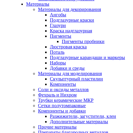
Материалы
Материалы для декорирования
Ангобы
Подглазурные краски
Глазури
Краска надглазурная
Пигменты
Пигменты пробники
Люстровая краска
Поталь
Подглазурные карандаши и маркеры
Наборы
Добавки и среды
Материалы для моделирования
Скульптурный пластилин
Компоненты
Соли и оксиды металлов
Фехраль и Нихром
Трубки керамические МКР
Сетки полутомпаковые
Компоненты и добавки
Разжижители, загустители, клеи
Дополнительные материалы
Прочие материалы
Препараты благородных металлов