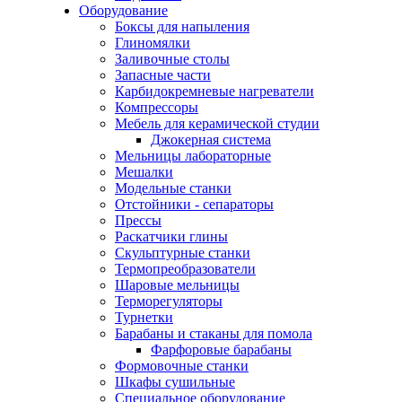
Оборудование
Боксы для напыления
Глиномялки
Заливочные столы
Запасные части
Карбидокремневые нагреватели
Компрессоры
Мебель для керамической студии
Джокерная система
Мельницы лабораторные
Мешалки
Модельные станки
Отстойники - сепараторы
Прессы
Раскатчики глины
Скульптурные станки
Термопреобразователи
Шаровые мельницы
Терморегуляторы
Турнетки
Барабаны и стаканы для помола
Фарфоровые барабаны
Формовочные станки
Шкафы сушильные
Специальное оборудование