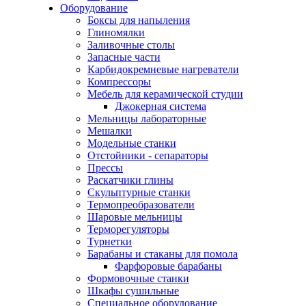
Оборудование
Боксы для напыления
Глиномялки
Заливочные столы
Запасные части
Карбидокремневые нагреватели
Компрессоры
Мебель для керамической студии
Джокерная система
Мельницы лабораторные
Мешалки
Модельные станки
Отстойники - сепараторы
Прессы
Раскатчики глины
Скульптурные станки
Термопреобразователи
Шаровые мельницы
Терморегуляторы
Турнетки
Барабаны и стаканы для помола
Фарфоровые барабаны
Формовочные станки
Шкафы сушильные
Специальное оборудование