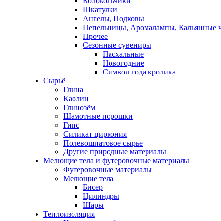
Колокольчики
Шкатулки
Ангелы, Подковы
Пепельницы, Аромалампы, Кальянные 
Прочее
Сезонные сувениры
Пасхальные
Новогодние
Символ года кролика
Сырьё
Глина
Каолин
Глинозём
Шамотные порошки
Гипс
Силикат циркония
Полевошпатовое сырье
Другие природные материалы
Мелющие тела и футеровочные материалы
Футеровочные материалы
Мелющие тела
Бисер
Цилиндры
Шары
Теплоизоляция