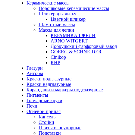
Керамические массы
Порошковые керамические массы
Шликер для литья
Цветной шликер
Шамотные массы
Массы для лепки
КЕРАМИКА ГЖЕЛИ
ARNO WITGERT
Добрушский фарфоровый завод
GOERG & SCHNEIDER
Cinikop
КНР
Глазури
Ангобы
Краски подглазурные
Краски надглазурные
Карандаши и маркеры подглазурные
Пигменты
Гончарные круги
Печи
Огневой припас
Капсель
Стойки
Плиты огнеупорные
Подставки