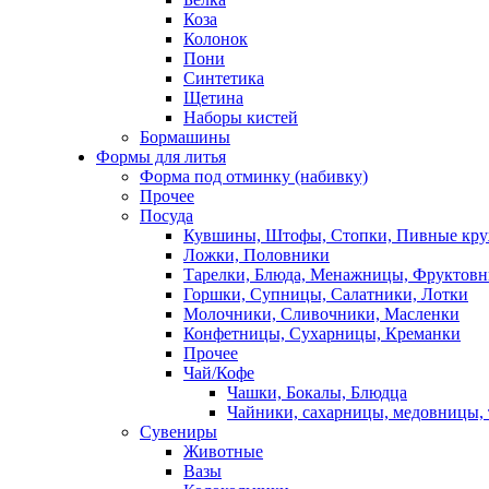
Коза
Колонок
Пони
Синтетика
Щетина
Наборы кистей
Бормашины
Формы для литья
Форма под отминку (набивку)
Прочее
Посуда
Кувшины, Штофы, Стопки, Пивные кр
Ложки, Половники
Тарелки, Блюда, Менажницы, Фруктов
Горшки, Супницы, Салатники, Лотки
Молочники, Сливочники, Масленки
Конфетницы, Сухарницы, Креманки
Прочее
Чай/Кофе
Чашки, Бокалы, Блюдца
Чайники, сахарницы, медовницы,
Сувениры
Животные
Вазы