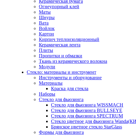
Керамическая бумага
Огнеупорный клей
Маты
Шнуры
Вата
Войлок
Картон
Кирпич теплоизоляционный
Керамическая лента
Плиты
Пропитки и обмазки
Ткань из керамического волокна
Модули
Стекло: материалы и инструмент
Инструменты и оборудование
Материалы
Краска для стекла
Наборы
Стекло для фьюзинга
Стекло для фьюзинга WISSMACH
Стекло для фьюзинга BULLSEYE
Стекло для фьюзинга SPECTRUM
Стекло цветное для фьюзинга Wanda(К
Брянское цветное стекло StarGlass
Формы для фьюзинга