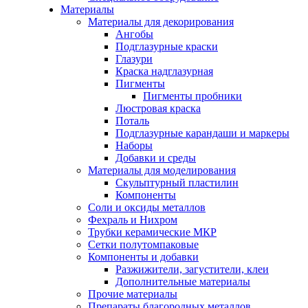
Материалы
Материалы для декорирования
Ангобы
Подглазурные краски
Глазури
Краска надглазурная
Пигменты
Пигменты пробники
Люстровая краска
Поталь
Подглазурные карандаши и маркеры
Наборы
Добавки и среды
Материалы для моделирования
Скульптурный пластилин
Компоненты
Соли и оксиды металлов
Фехраль и Нихром
Трубки керамические МКР
Сетки полутомпаковые
Компоненты и добавки
Разжижители, загустители, клеи
Дополнительные материалы
Прочие материалы
Препараты благородных металлов