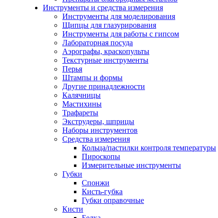
Инструменты и средства измерения
Инструменты для моделирования
Щипцы для глазурирования
Инструменты для работы с гипсом
Лабораторная посуда
Аэрографы, краскопульты
Текстурные инструменты
Перья
Штампы и формы
Другие принадлежности
Калячницы
Мастихины
Трафареты
Экструдеры, шприцы
Наборы инструментов
Средства измерения
Кольца/пастилки контроля температуры
Пироскопы
Измерительные инструменты
Губки
Спонжи
Кисть-губка
Губки оправочные
Кисти
Белка