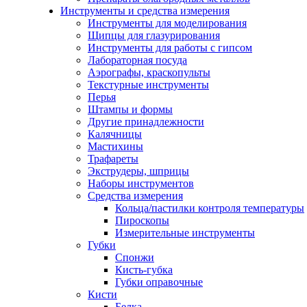
Инструменты и средства измерения
Инструменты для моделирования
Щипцы для глазурирования
Инструменты для работы с гипсом
Лабораторная посуда
Аэрографы, краскопульты
Текстурные инструменты
Перья
Штампы и формы
Другие принадлежности
Калячницы
Мастихины
Трафареты
Экструдеры, шприцы
Наборы инструментов
Средства измерения
Кольца/пастилки контроля температуры
Пироскопы
Измерительные инструменты
Губки
Спонжи
Кисть-губка
Губки оправочные
Кисти
Белка