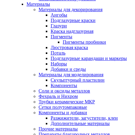
Материалы
Материалы для декорирования
Ангобы
Подглазурные краски
Глазури
Краска надглазурная
Пигменты
Пигменты пробники
Люстровая краска
Поталь
Подглазурные карандаши и маркеры
Наборы
Добавки и среды
Материалы для моделирования
Скульптурный пластилин
Компоненты
Соли и оксиды металлов
Фехраль и Нихром
Трубки керамические МКР
Сетки полутомпаковые
Компоненты и добавки
Разжижители, загустители, клеи
Дополнительные материалы
Прочие материалы
Препараты благородных металлов