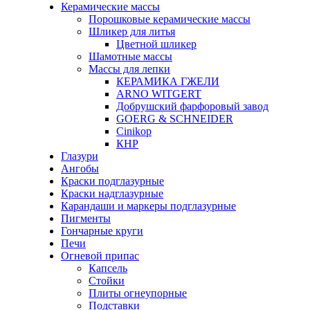
Керамические массы
Порошковые керамические массы
Шликер для литья
Цветной шликер
Шамотные массы
Массы для лепки
КЕРАМИКА ГЖЕЛИ
ARNO WITGERT
Добрушский фарфоровый завод
GOERG & SCHNEIDER
Cinikop
КНР
Глазури
Ангобы
Краски подглазурные
Краски надглазурные
Карандаши и маркеры подглазурные
Пигменты
Гончарные круги
Печи
Огневой припас
Капсель
Стойки
Плиты огнеупорные
Подставки