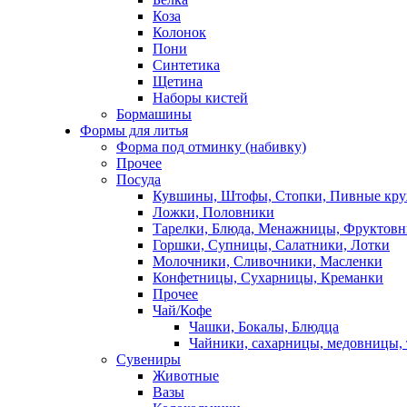
Коза
Колонок
Пони
Синтетика
Щетина
Наборы кистей
Бормашины
Формы для литья
Форма под отминку (набивку)
Прочее
Посуда
Кувшины, Штофы, Стопки, Пивные кр
Ложки, Половники
Тарелки, Блюда, Менажницы, Фруктов
Горшки, Супницы, Салатники, Лотки
Молочники, Сливочники, Масленки
Конфетницы, Сухарницы, Креманки
Прочее
Чай/Кофе
Чашки, Бокалы, Блюдца
Чайники, сахарницы, медовницы,
Сувениры
Животные
Вазы