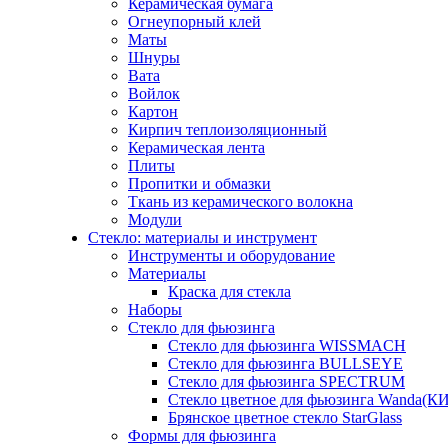
Керамическая бумага
Огнеупорный клей
Маты
Шнуры
Вата
Войлок
Картон
Кирпич теплоизоляционный
Керамическая лента
Плиты
Пропитки и обмазки
Ткань из керамического волокна
Модули
Стекло: материалы и инструмент
Инструменты и оборудование
Материалы
Краска для стекла
Наборы
Стекло для фьюзинга
Стекло для фьюзинга WISSMACH
Стекло для фьюзинга BULLSEYE
Стекло для фьюзинга SPECTRUM
Стекло цветное для фьюзинга Wanda(К
Брянское цветное стекло StarGlass
Формы для фьюзинга