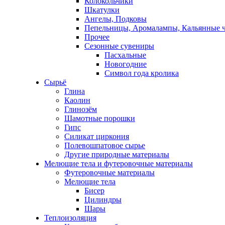
Колокольчики
Шкатулки
Ангелы, Подковы
Пепельницы, Аромалампы, Кальянные 
Прочее
Сезонные сувениры
Пасхальные
Новогодние
Символ года кролика
Сырьё
Глина
Каолин
Глинозём
Шамотные порошки
Гипс
Силикат циркония
Полевошпатовое сырье
Другие природные материалы
Мелющие тела и футеровочные материалы
Футеровочные материалы
Мелющие тела
Бисер
Цилиндры
Шары
Теплоизоляция