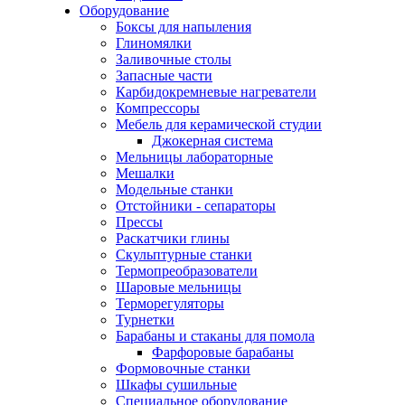
Оборудование
Боксы для напыления
Глиномялки
Заливочные столы
Запасные части
Карбидокремневые нагреватели
Компрессоры
Мебель для керамической студии
Джокерная система
Мельницы лабораторные
Мешалки
Модельные станки
Отстойники - сепараторы
Прессы
Раскатчики глины
Скульптурные станки
Термопреобразователи
Шаровые мельницы
Терморегуляторы
Турнетки
Барабаны и стаканы для помола
Фарфоровые барабаны
Формовочные станки
Шкафы сушильные
Специальное оборудование