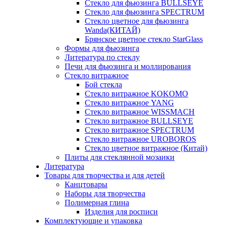
Стекло для фьюзинга BULLSEYE
Стекло для фьюзинга SPECTRUM
Стекло цветное для фьюзинга
Wanda(КИТАЙ)
Брянское цветное стекло StarGlass
Формы для фьюзинга
Литература по стеклу
Печи для фьюзинга и моллирования
Стекло витражное
Бой стекла
Стекло витражное KOKOMO
Стекло витражное YANG
Стекло витражное WISSMACH
Стекло витражное BULLSEYE
Стекло витражное SPECTRUM
Стекло витражное UROBOROS
Стекло цветное витражное (Китай)
Плиты для стеклянной мозаики
Литература
Товары для творчества и для детей
Канцтовары
Наборы для творчества
Полимерная глина
Изделия для росписи
Комплектующие и упаковка