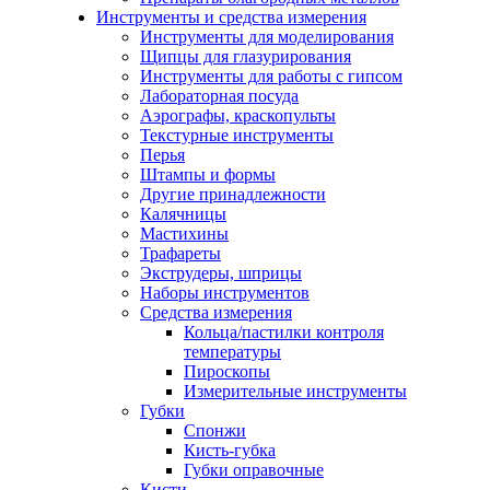
Инструменты и средства измерения
Инструменты для моделирования
Щипцы для глазурирования
Инструменты для работы с гипсом
Лабораторная посуда
Аэрографы, краскопульты
Текстурные инструменты
Перья
Штампы и формы
Другие принадлежности
Калячницы
Мастихины
Трафареты
Экструдеры, шприцы
Наборы инструментов
Средства измерения
Кольца/пастилки контроля
температуры
Пироскопы
Измерительные инструменты
Губки
Спонжи
Кисть-губка
Губки оправочные
Кисти