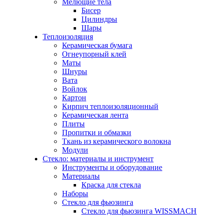
Мелющие тела
Бисер
Цилиндры
Шары
Теплоизоляция
Керамическая бумага
Огнеупорный клей
Маты
Шнуры
Вата
Войлок
Картон
Кирпич теплоизоляционный
Керамическая лента
Плиты
Пропитки и обмазки
Ткань из керамического волокна
Модули
Стекло: материалы и инструмент
Инструменты и оборудование
Материалы
Краска для стекла
Наборы
Стекло для фьюзинга
Стекло для фьюзинга WISSMACH