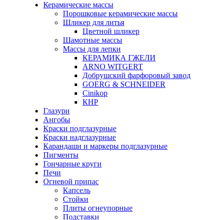
Керамические массы
Порошковые керамические массы
Шликер для литья
Цветной шликер
Шамотные массы
Массы для лепки
КЕРАМИКА ГЖЕЛИ
ARNO WITGERT
Добрушский фарфоровый завод
GOERG & SCHNEIDER
Cinikop
КНР
Глазури
Ангобы
Краски подглазурные
Краски надглазурные
Карандаши и маркеры подглазурные
Пигменты
Гончарные круги
Печи
Огневой припас
Капсель
Стойки
Плиты огнеупорные
Подставки