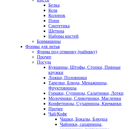
Белка
Коза
Колонок
Пони
Синтетика
Щетина
Наборы кистей
Бормашины
Формы для литья
Форма под отминку (набивку)
Прочее
Посуда
Кувшины, Штофы, Стопки, Пивные
кружки
Ложки, Половники
Тарелки, Блюда, Менажницы,
Фруктовницы
Горшки, Супницы, Салатники, Лотки
Молочники, Сливочники, Масленки
Конфетницы, Сухарницы, Креманки
Прочее
Чай/Кофе
Чашки, Бокалы, Блюдца
Чайники, сахарницы,