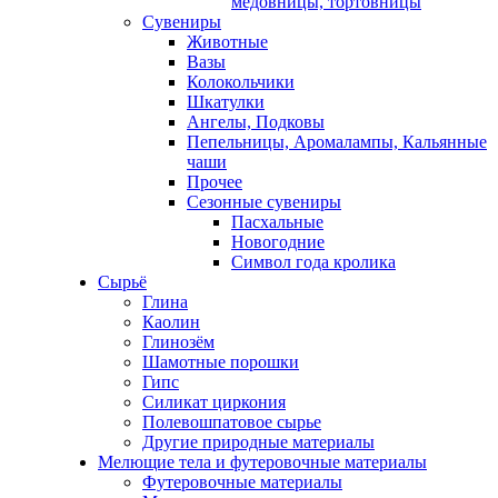
медовницы, тортовницы
Сувениры
Животные
Вазы
Колокольчики
Шкатулки
Ангелы, Подковы
Пепельницы, Аромалампы, Кальянные
чаши
Прочее
Сезонные сувениры
Пасхальные
Новогодние
Символ года кролика
Сырьё
Глина
Каолин
Глинозём
Шамотные порошки
Гипс
Силикат циркония
Полевошпатовое сырье
Другие природные материалы
Мелющие тела и футеровочные материалы
Футеровочные материалы