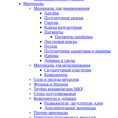
Материалы
Материалы для декорирования
Ангобы
Подглазурные краски
Глазури
Краска надглазурная
Пигменты
Пигменты пробники
Люстровая краска
Поталь
Подглазурные карандаши и маркеры
Наборы
Добавки и среды
Материалы для моделирования
Скульптурный пластилин
Компоненты
Соли и оксиды металлов
Фехраль и Нихром
Трубки керамические МКР
Сетки полутомпаковые
Компоненты и добавки
Разжижители, загустители, клеи
Дополнительные материалы
Прочие материалы
Препараты благородных металлов