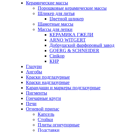
Керамические массы
Порошковые керамические массы
Шликер для литья
Цветной шликер
Шамотные массы
Массы для лепки
КЕРАМИКА ГЖЕЛИ
ARNO WITGERT
Добрушский фарфоровый завод
GOERG & SCHNEIDER
Cinikop
КНР
Глазури
Ангобы
Краски подглазурные
Краски надглазурные
Карандаши и маркеры подглазурные
Пигменты
Гончарные круги
Печи
Огневой припас
Капсель
Стойки
Плиты огнеупорные
Подставки