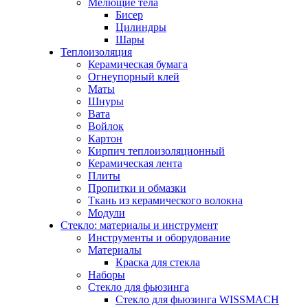
Мелющие тела
Бисер
Цилиндры
Шары
Теплоизоляция
Керамическая бумага
Огнеупорный клей
Маты
Шнуры
Вата
Войлок
Картон
Кирпич теплоизоляционный
Керамическая лента
Плиты
Пропитки и обмазки
Ткань из керамического волокна
Модули
Стекло: материалы и инструмент
Инструменты и оборудование
Материалы
Краска для стекла
Наборы
Стекло для фьюзинга
Стекло для фьюзинга WISSMACH