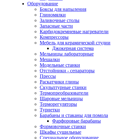
Оборудование
Боксы для напыления
Глиномялки
Заливочные столы
Запасные части
Карбидокремневые нагреватели
Компрессоры
Мебель для керамической студии
Джокерная система
Мельницы лабораторные
Мешалки
Модельные станки
Отстойники - сепараторы
Прессы
Раскатчики глины
Скульптурные станки
Термопреобразователи
Шаровые мельницы
Терморегуляторы
Турнетки
Барабаны и стаканы для помола
Фарфоровые барабаны
Формовочные станки
Шкафы сушильные
Специальное оборудование