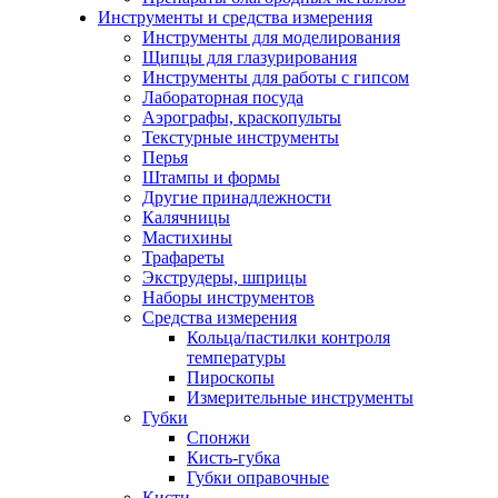
Инструменты и средства измерения
Инструменты для моделирования
Щипцы для глазурирования
Инструменты для работы с гипсом
Лабораторная посуда
Аэрографы, краскопульты
Текстурные инструменты
Перья
Штампы и формы
Другие принадлежности
Калячницы
Мастихины
Трафареты
Экструдеры, шприцы
Наборы инструментов
Средства измерения
Кольца/пастилки контроля
температуры
Пироскопы
Измерительные инструменты
Губки
Спонжи
Кисть-губка
Губки оправочные
Кисти