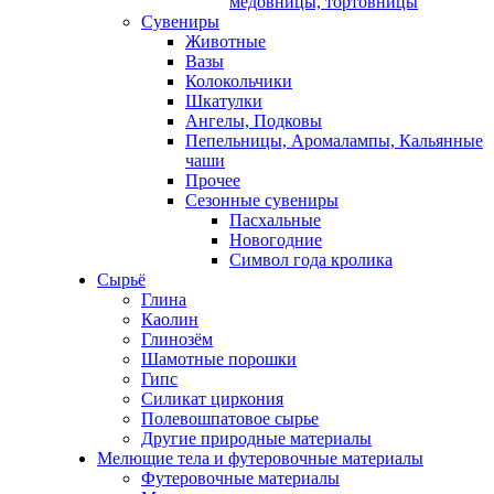
медовницы, тортовницы
Сувениры
Животные
Вазы
Колокольчики
Шкатулки
Ангелы, Подковы
Пепельницы, Аромалампы, Кальянные
чаши
Прочее
Сезонные сувениры
Пасхальные
Новогодние
Символ года кролика
Сырьё
Глина
Каолин
Глинозём
Шамотные порошки
Гипс
Силикат циркония
Полевошпатовое сырье
Другие природные материалы
Мелющие тела и футеровочные материалы
Футеровочные материалы