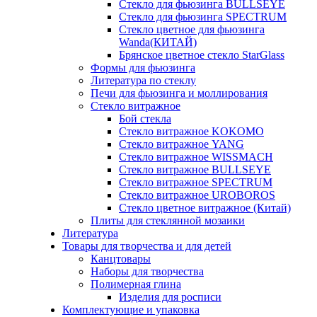
Стекло для фьюзинга BULLSEYE
Стекло для фьюзинга SPECTRUM
Стекло цветное для фьюзинга
Wanda(КИТАЙ)
Брянское цветное стекло StarGlass
Формы для фьюзинга
Литература по стеклу
Печи для фьюзинга и моллирования
Стекло витражное
Бой стекла
Стекло витражное KOKOMO
Стекло витражное YANG
Стекло витражное WISSMACH
Стекло витражное BULLSEYE
Стекло витражное SPECTRUM
Стекло витражное UROBOROS
Стекло цветное витражное (Китай)
Плиты для стеклянной мозаики
Литература
Товары для творчества и для детей
Канцтовары
Наборы для творчества
Полимерная глина
Изделия для росписи
Комплектующие и упаковка