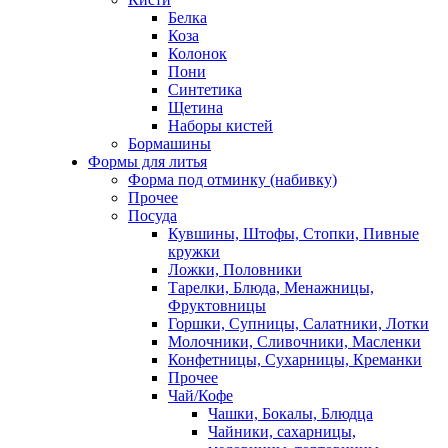
Белка
Коза
Колонок
Пони
Синтетика
Щетина
Наборы кистей
Бормашины
Формы для литья
Форма под отминку (набивку)
Прочее
Посуда
Кувшины, Штофы, Стопки, Пивные
кружки
Ложки, Половники
Тарелки, Блюда, Менажницы,
Фруктовницы
Горшки, Супницы, Салатники, Лотки
Молочники, Сливочники, Масленки
Конфетницы, Сухарницы, Креманки
Прочее
Чай/Кофе
Чашки, Бокалы, Блюдца
Чайники, сахарницы,