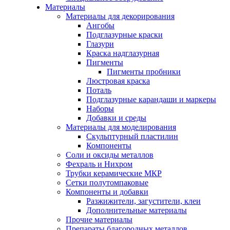
Материалы
Материалы для декорирования
Ангобы
Подглазурные краски
Глазури
Краска надглазурная
Пигменты
Пигменты пробники
Люстровая краска
Поталь
Подглазурные карандаши и маркеры
Наборы
Добавки и среды
Материалы для моделирования
Скульптурный пластилин
Компоненты
Соли и оксиды металлов
Фехраль и Нихром
Трубки керамические МКР
Сетки полутомпаковые
Компоненты и добавки
Разжижители, загустители, клеи
Дополнительные материалы
Прочие материалы
Препараты благородных металлов