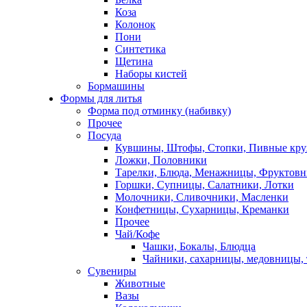
Коза
Колонок
Пони
Синтетика
Щетина
Наборы кистей
Бормашины
Формы для литья
Форма под отминку (набивку)
Прочее
Посуда
Кувшины, Штофы, Стопки, Пивные кр
Ложки, Половники
Тарелки, Блюда, Менажницы, Фруктов
Горшки, Супницы, Салатники, Лотки
Молочники, Сливочники, Масленки
Конфетницы, Сухарницы, Креманки
Прочее
Чай/Кофе
Чашки, Бокалы, Блюдца
Чайники, сахарницы, медовницы,
Сувениры
Животные
Вазы