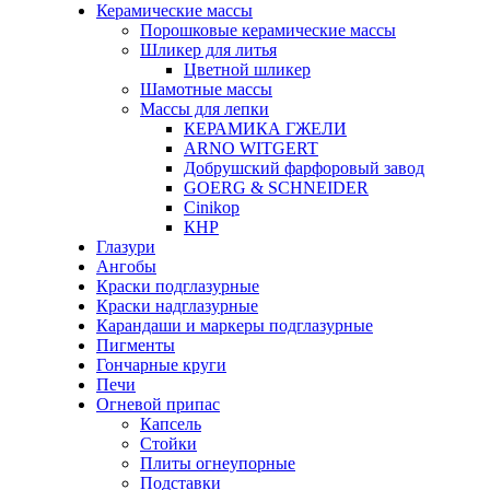
Керамические массы
Порошковые керамические массы
Шликер для литья
Цветной шликер
Шамотные массы
Массы для лепки
КЕРАМИКА ГЖЕЛИ
ARNO WITGERT
Добрушский фарфоровый завод
GOERG & SCHNEIDER
Cinikop
КНР
Глазури
Ангобы
Краски подглазурные
Краски надглазурные
Карандаши и маркеры подглазурные
Пигменты
Гончарные круги
Печи
Огневой припас
Капсель
Стойки
Плиты огнеупорные
Подставки