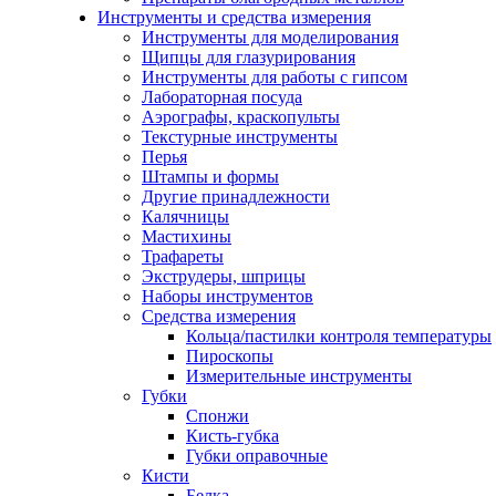
Инструменты и средства измерения
Инструменты для моделирования
Щипцы для глазурирования
Инструменты для работы с гипсом
Лабораторная посуда
Аэрографы, краскопульты
Текстурные инструменты
Перья
Штампы и формы
Другие принадлежности
Калячницы
Мастихины
Трафареты
Экструдеры, шприцы
Наборы инструментов
Средства измерения
Кольца/пастилки контроля температуры
Пироскопы
Измерительные инструменты
Губки
Спонжи
Кисть-губка
Губки оправочные
Кисти
Белка