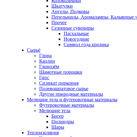
Колокольчики
Шкатулки
Ангелы, Подковы
Пепельницы, Аромалампы, Кальянные 
Прочее
Сезонные сувениры
Пасхальные
Новогодние
Символ года кролика
Сырьё
Глина
Каолин
Глинозём
Шамотные порошки
Гипс
Силикат циркония
Полевошпатовое сырье
Другие природные материалы
Мелющие тела и футеровочные материалы
Футеровочные материалы
Мелющие тела
Бисер
Цилиндры
Шары
Теплоизоляция