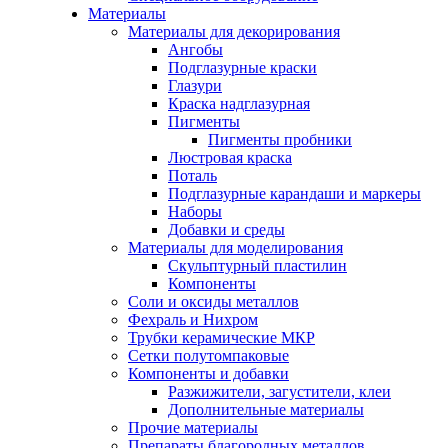
Материалы
Материалы для декорирования
Ангобы
Подглазурные краски
Глазури
Краска надглазурная
Пигменты
Пигменты пробники
Люстровая краска
Поталь
Подглазурные карандаши и маркеры
Наборы
Добавки и среды
Материалы для моделирования
Скульптурный пластилин
Компоненты
Соли и оксиды металлов
Фехраль и Нихром
Трубки керамические МКР
Сетки полутомпаковые
Компоненты и добавки
Разжижители, загустители, клеи
Дополнительные материалы
Прочие материалы
Препараты благородных металлов