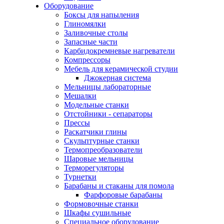
Оборудование
Боксы для напыления
Глиномялки
Заливочные столы
Запасные части
Карбидокремневые нагреватели
Компрессоры
Мебель для керамической студии
Джокерная система
Мельницы лабораторные
Мешалки
Модельные станки
Отстойники - сепараторы
Прессы
Раскатчики глины
Скульптурные станки
Термопреобразователи
Шаровые мельницы
Терморегуляторы
Турнетки
Барабаны и стаканы для помола
Фарфоровые барабаны
Формовочные станки
Шкафы сушильные
Специальное оборудование