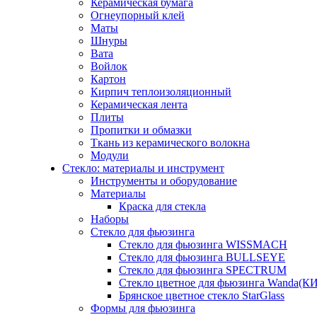
Керамическая бумага
Огнеупорный клей
Маты
Шнуры
Вата
Войлок
Картон
Кирпич теплоизоляционный
Керамическая лента
Плиты
Пропитки и обмазки
Ткань из керамического волокна
Модули
Стекло: материалы и инструмент
Инструменты и оборудование
Материалы
Краска для стекла
Наборы
Стекло для фьюзинга
Стекло для фьюзинга WISSMACH
Стекло для фьюзинга BULLSEYE
Стекло для фьюзинга SPECTRUM
Стекло цветное для фьюзинга Wanda(К
Брянское цветное стекло StarGlass
Формы для фьюзинга